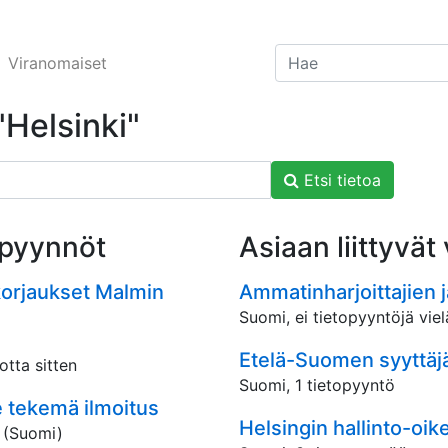
Viranomaiset
"Helsinki"
Etsi tietoa
topyynnöt
Asiaan liittyvät
akorjaukset Malmin
Ammatinharjoittajien j
Suomi, ei tietopyyntöjä viel
Etelä-Suomen syyttäj
otta sitten
Suomi, 1 tietopyyntö
e tekemä ilmoitus
Helsingin hallinto-oik
(Suomi)