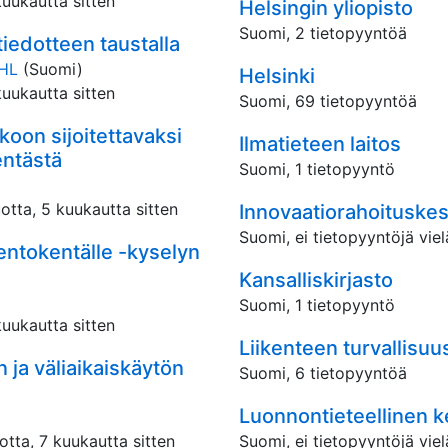
kuukautta sitten
Helsingin yliopisto
Suomi, 2 tietopyyntöä
tiedotteen taustalla
THL
(Suomi)
Helsinki
kuukautta sitten
Suomi, 69 tietopyyntöä
koon sijoitettavaksi
Ilmatieteen laitos
entästä
Suomi, 1 tietopyyntö
otta, 5 kuukautta sitten
Innovaatiorahoituske
Suomi, ei tietopyyntöjä viel
lentokentälle -kyselyn
Kansalliskirjasto
Suomi, 1 tietopyyntö
kuukautta sitten
Liikenteen turvallisuus
 ja väliaikaiskäytön
Suomi, 6 tietopyyntöä
Luonnontieteellinen
otta, 7 kuukautta sitten
Suomi, ei tietopyyntöjä viel