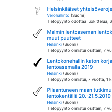
Helsinkiläiset yh­tei­sö­ve­ro­j
Verohallinto
(Suomi)
Tietopyyntö odottaa luokittelua,
6
Malmin lentoaseman lentoko
muut puutteet
Helsinki
(Suomi)
Tietopyyntö onnistui osittain,
7 vu
Lentokonehallin katon korj
lentoasemalla 2019
Helsinki
(Suomi)
Tietopyyntö onnistui,
7 vuotta, 1 k
Pilaantuneen maan tutkimu
lentokentällä 20.-21.5.2019
Helsinki
(Suomi)
Tietopyyntö onnistui osittain,
7 vu