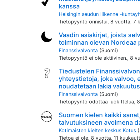
kanssa
Helsingin seudun liikenne -kunta
Tietopyyntö onnistui,
8 vuotta, 7 
Vaadin asiakirjat, joista se
toiminnan olevan Nordeaa
Finanssivalvonta
(Suomi)
Tietopyyntö ei ole aktiivinen.,
8 vu
Tiedustelen Finanssivalvon
yhteystietoja, joka valvoo,
noudatetaan lakia vakuutu
Finanssivalvonta
(Suomi)
Tietopyyntö odottaa luokittelua,
8
Suomen kielen kaikki sanat
taivutuksineen avoimena d
Kotimaisten kielten keskus Kotus
Tietoa ei ole,
8 vuotta, 11 kuukautt