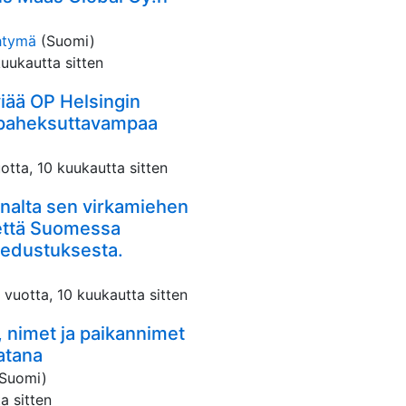
yhtymä
(Suomi)
kuukautta sitten
lviää OP Helsingin
 paheksuttavampaa
otta, 10 kuukautta sitten
nalta sen virkamiehen
 että Suomessa
sedustuksesta.
 vuotta, 10 kuukautta sitten
, nimet ja paikannimet
atana
(Suomi)
a sitten