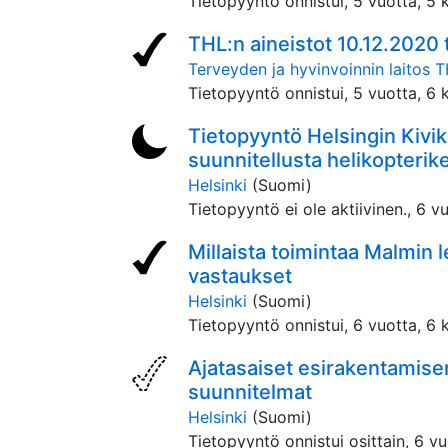
Tietopyyntö onnistui,
5 vuotta, 5 
THL:n aineistot 10.12.2020 
Terveyden ja hyvinvoinnin laitos 
Tietopyyntö onnistui,
5 vuotta, 6 
Tietopyyntö Helsingin Kivik
suunnitellusta helikopterik
Helsinki
(Suomi)
Tietopyyntö ei ole aktiivinen.,
6 vu
Millaista toimintaa Malmin 
vastaukset
Helsinki
(Suomi)
Tietopyyntö onnistui,
6 vuotta, 6 
Ajatasaiset esirakentamisen
suunnitelmat
Helsinki
(Suomi)
Tietopyyntö onnistui osittain,
6 vu