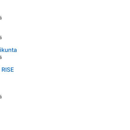
ä
ä
sikunta
ä
 RISE
ä