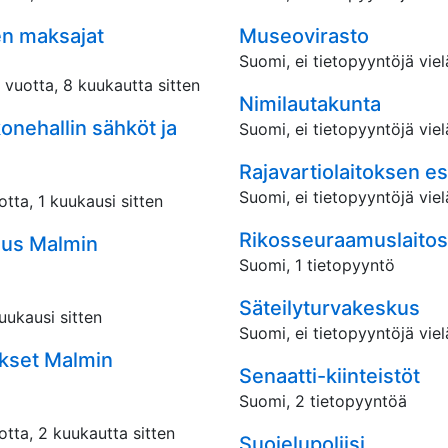
en mak­sa­jat
Museovirasto
Suomi, ei tietopyyntöjä viel
 vuotta, 8 kuukautta sitten
Nimilautakunta
nehallin sähköt ja
Suomi, ei tietopyyntöjä viel
Rajavartiolaitoksen e
Suomi, ei tietopyyntöjä viel
otta, 1 kuukausi sitten
Rikosseuraamuslaitos
aus Malmin
Suomi, 1 tietopyyntö
Säteilyturvakeskus
uukausi sitten
Suomi, ei tietopyyntöjä viel
kset Malmin
Senaatti-kiinteistöt
Suomi, 2 tietopyyntöä
otta, 2 kuukautta sitten
Suojelupoliisi