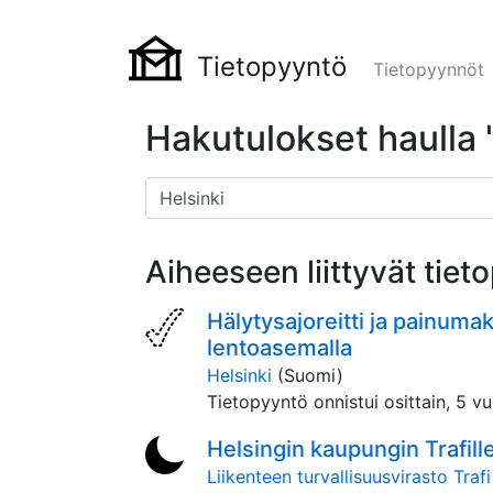
Tietopyyntö
Tietopyynnöt
Hakutulokset haulla 
Aiheeseen liittyvät tie
Hälytysajoreitti ja painum
lentoasemalla
Helsinki
(Suomi)
Tietopyyntö onnistui osittain,
5 vu
Helsingin kaupungin Trafill
Liikenteen turvallisuusvirasto Trafi