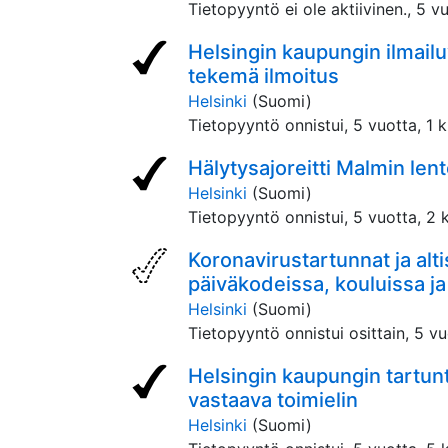
Tietopyyntö ei ole aktiivinen.,
5 vu
Helsingin kaupungin ilmail
tekemä ilmoitus
Helsinki
(Suomi)
Tietopyyntö onnistui,
5 vuotta, 1 
Hälytysajoreitti Malmin len
Helsinki
(Suomi)
Tietopyyntö onnistui,
5 vuotta, 2 
Koronavirustartunnat ja alt
päiväkodeissa, kouluissa ja
Helsinki
(Suomi)
Tietopyyntö onnistui osittain,
5 vu
Helsingin kaupungin tartun
vastaava toimielin
Helsinki
(Suomi)