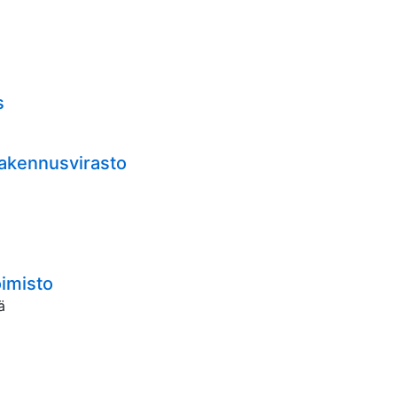
s
rakennusvirasto
oimisto
ä