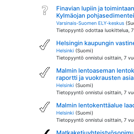
Finavian lupiin ja toimintaan
Kylmäojan pohjasedimentei
Varsinais-Suomen ELY-keskus
(Su
Tietopyyntö odottaa luokittelua,
7
Helsingin kaupungin vastine
Helsinki
(Suomi)
Tietopyyntö onnistui osittain,
7 vu
Malmin lentoaseman lentoko
raportti ja vuokrausten asia
Helsinki
(Suomi)
Tietopyyntö onnistui osittain,
7 vu
Malmin lentokenttäalue laad
Helsinki
(Suomi)
Tietopyyntö onnistui osittain,
7 vu
Matkaketjuyhteistyösopimu