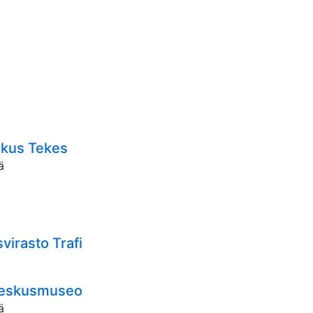
skus Tekes
ä
virasto Trafi
 keskusmuseo
ä