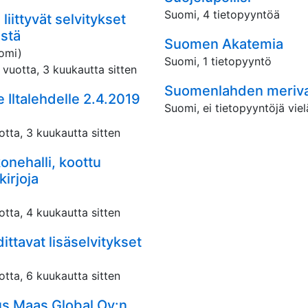
Suomi, 4 tietopyyntöä
 liittyvät selvitykset
stä
Suomen Akatemia
omi)
Suomi, 1 tietopyyntö
 vuotta, 3 kuukautta sitten
Suomenlahden meriva
 Iltalehdelle 2.4.2019
Suomi, ei tietopyyntöjä viel
otta, 3 kuukautta sitten
nehalli, koottu
kirjoja
otta, 4 kuukautta sitten
ittavat lisäselvitykset
otta, 6 kuukautta sitten
s Maas Global Oy:n