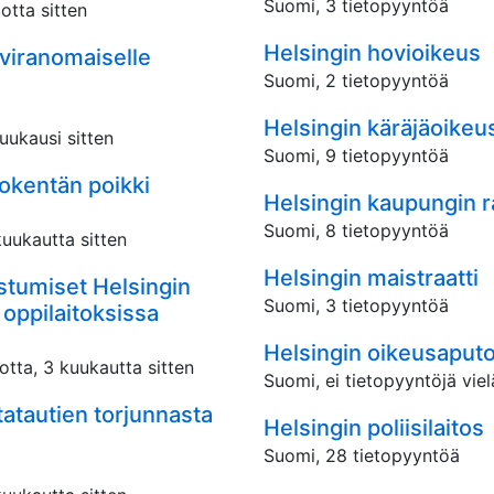
Suomi, 3 tietopyyntöä
otta sitten
Helsingin hovioikeus
uviranomaiselle
Suomi, 2 tietopyyntöä
Helsingin käräjäoikeu
kuukausi sitten
Suomi, 9 tietopyyntöä
tokentän poikki
Helsingin kaupungin 
Suomi, 8 tietopyyntöä
kuukautta sitten
Helsingin maistraatti
istumiset Helsingin
Suomi, 3 tietopyyntöä
 oppilaitoksissa
Helsingin oikeusaput
otta, 3 kuukautta sitten
Suomi, ei tietopyyntöjä viel
tatautien torjunnasta
Helsingin poliisilaitos
Suomi, 28 tietopyyntöä