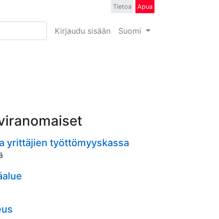
Tietoa
Apua
Kirjaudu sisään
Suomi
 viranomaiset
a yrittäjien työttömyyskassa
ä
äalue
eus