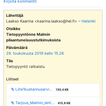
Kirjoita kommentti
Lähettäjä
Laakso Kaarina <kaarina.laakso@hel.fi> –
Helsinki
Otsikko
Tietopyyntönne Malmin
pilaantuneisuustutkimuksista
Päivämäärä
29. toukokuuta 2019 kello 15.26
Tila
Tietopyyntö ratkaistu
Liitteet
Liite1kustannusarvi…
130,4 KB
Tarjous_Malmin_lent…
415,9 KB