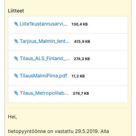
Liitteet
Liite1kustannusarvi…
130,4 KB
Tarjous_Malmin_lent…
415,9 KB
Tilaus_ALS_Finland_…
274,3 KB
TilausMalmiPima.pdf
11,2 KB
Tilaus_Metropolilab…
278,7 KB
Hei,

tietopyyntöönne on vastattu 29.5.2019. Alla 