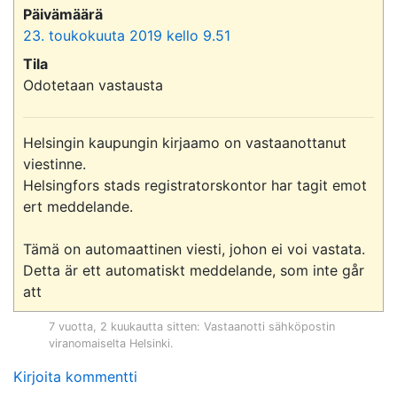
Päivämäärä
23. toukokuuta 2019 kello 9.51
Tila
Odotetaan vastausta
Helsingin kaupungin kirjaamo on vastaanottanut 
viestinne.

Helsingfors stads registratorskontor har tagit emot 
ert meddelande.

Tämä on automaattinen viesti, johon ei voi vastata.

Detta är ett automatiskt meddelande, som inte går 
att 
7 vuotta, 2 kuukautta sitten
: Vastaanotti sähköpostin
viranomaiselta
Helsinki
.
Kirjoita kommentti