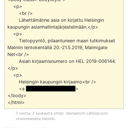
    <p>

        <br />

        Lähettämänne asia on kirjattu Helsingin 
kaupungin asianhallintajärjestelmään.</p>

    <p>

        Tietopyyntö, pilaantuneen maan tutkimukset 
Malmin lentokentällä 20.-21.5.2019, Malmigate 
Net<br />

        Asian kirjaamisnumero on HEL 2019-006144.
</p>

    <p>

        Helsingin kaupungin kirjaamo<br />

        <a 
 <<sähköpostiosoite> 
>

</body>

7 vuotta, 2 kuukautta sitten
: Vastaanotti sähköpostin
viranomaiselta
Helsinki
.