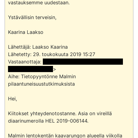
vastauksemme uudestaan.

Ystävällisin terveisin,

Kaarina Laakso

Lähettäjä: Laakso Kaarina

Lähetetty: 29. toukokuuta 2019 15:27

Vastaanottaja: 
 <<sähköpostiosoite>> <<nimi ja 
sähköpostiosoite> 
>

Aihe: Tietopyyntönne Malmin 
pilaantuneisuustutkimuksista

Hei,

Kiitokset yhteydenotostanne. Asia on vireillä 
diaarinumerolla HEL 2019-006144.

Malmin lentokentän kaavarungon alueella viikolla 