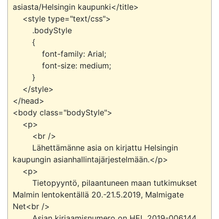
asiasta/Helsingin kaupunki</title>

    <style type="text/css">

        .bodyStyle

        {

            font-family: Arial;

            font-size: medium;

        }

    </style>

</head>

<body class="bodyStyle">

    <p>

        <br />

        Lähettämänne asia on kirjattu Helsingin 
kaupungin asianhallintajärjestelmään.</p>

    <p>

        Tietopyyntö, pilaantuneen maan tutkimukset 
Malmin lentokentällä 20.-21.5.2019, Malmigate 
Net<br />

        Asian kirjaamisnumero on HEL 2019-006144.