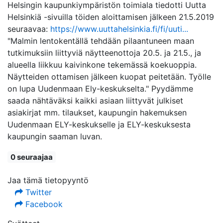
Helsingin kaupunkiympäristön toimiala tiedotti Uutta
Helsinkiä -sivuilla töiden aloittamisen jälkeen 21.5.2019
seuraavaa:
https://www.uuttahelsinkia.fi/fi/uuti...
"Malmin lentokentällä tehdään pilaantuneen maan
tutkimuksiin liittyviä näytteenottoja 20.5. ja 21.5., ja
alueella liikkuu kaivinkone tekemässä koekuoppia.
Näytteiden ottamisen jälkeen kuopat peitetään. Työlle
on lupa Uudenmaan Ely-keskukselta." Pyydämme
saada nähtäväksi kaikki asiaan liittyvät julkiset
asiakirjat mm. tilaukset, kaupungin hakemuksen
Uudenmaan ELY-keskukselle ja ELY-keskuksesta
kaupungin saaman luvan.
0 seuraajaa
Jaa tämä tietopyyntö
Twitter
Facebook