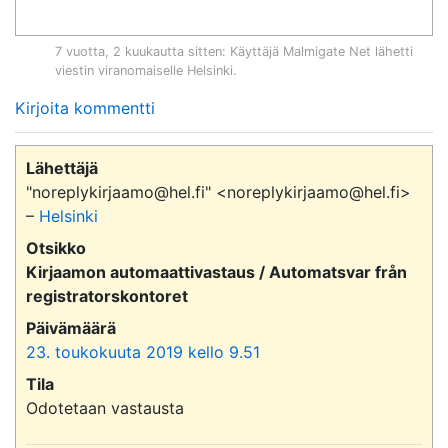
7 vuotta, 2 kuukautta sitten
: Käyttäjä
Malmigate Net
lähetti
viestin viranomaiselle
Helsinki
.
Kirjoita kommentti
Lähettäjä
"noreplykirjaamo@hel.fi" <noreplykirjaamo@hel.fi>
–
Helsinki
Otsikko
Kirjaamon automaattivastaus / Automatsvar från
registratorskontoret
Päivämäärä
23. toukokuuta 2019 kello 9.51
Tila
Odotetaan vastausta