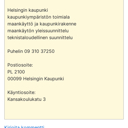
Helsingin kaupunki

kaupunkiympäristön toimiala

maankäyttö ja kaupunkirakenne

maankäytön yleissuunnittelu

teknistaloudellinen suunnittelu

Puhelin 09 310 37250

Postiosoite:

PL 2100

00099 Helsingin Kaupunki

Käyntiosoite:

Kansakoulukatu 3

Kirjoita kommentti