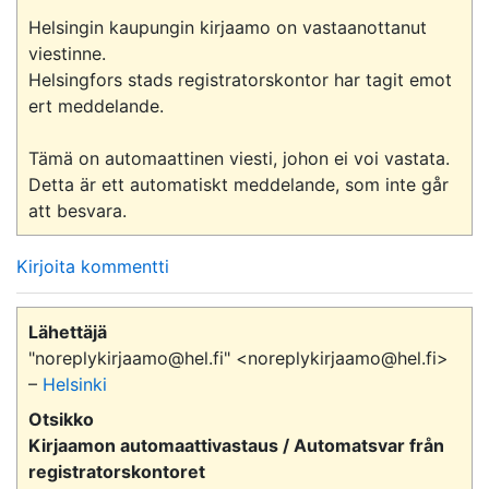
Helsingin kaupungin kirjaamo on vastaanottanut 
viestinne.

Helsingfors stads registratorskontor har tagit emot 
ert meddelande.

Tämä on automaattinen viesti, johon ei voi vastata.

Detta är ett automatiskt meddelande, som inte går 
Kirjoita kommentti
Lähettäjä
"noreplykirjaamo@hel.fi" <noreplykirjaamo@hel.fi>
–
Helsinki
Otsikko
Kirjaamon automaattivastaus / Automatsvar från
registratorskontoret