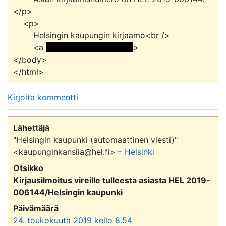
</p>

    <p>

        Helsingin kaupungin kirjaamo<br />

        <a 
 <<sähköpostiosoite> 
>

</body>

Kirjoita kommentti
Lähettäjä
"Helsingin kaupunki (automaattinen viesti)"
<kaupunginkanslia@hel.fi> –
Helsinki
Otsikko
Kirjausilmoitus vireille tulleesta asiasta HEL 2019-
006144/Helsingin kaupunki
Päivämäärä
24. toukokuuta 2019 kello 8.54