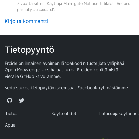
7 vuotta sitten
: Käyttäjä
Malmigate Net
asetti tilaksi 'Request
partially successful'.
Kirjoita kommentti
Tietopyyntö
Froide on ilmainen avoimen lähdekoodin tuote jota ylläpitää
Open Knowledge
. Jos haluat tukea Froiden kehittämistä,
vieraile
GitHub -sivullamme
.
Vertaistukea tietopyytämiseen saat
Facebook-ryhmästämme
.
GitHub
Twitter
Tietoa
Käyttöehdot
Tietosuojakäytännöt
Apua