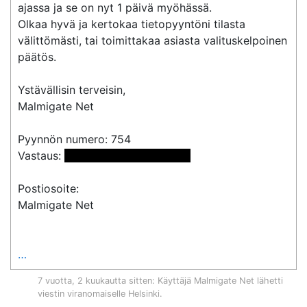
ajassa ja se on nyt 1 päivä myöhässä.

Olkaa hyvä ja kertokaa tietopyyntöni tilasta 
välittömästi, tai toimittakaa asiasta valituskelpoinen 
päätös.

Ystävällisin terveisin,

Malmigate Net

Pyynnön numero: 754

Vastaus: 
 <<sähköpostiosoite>> 
Postiosoite:

Malmigate Net

…
7 vuotta, 2 kuukautta sitten
: Käyttäjä
Malmigate Net
lähetti
viestin viranomaiselle
Helsinki
.