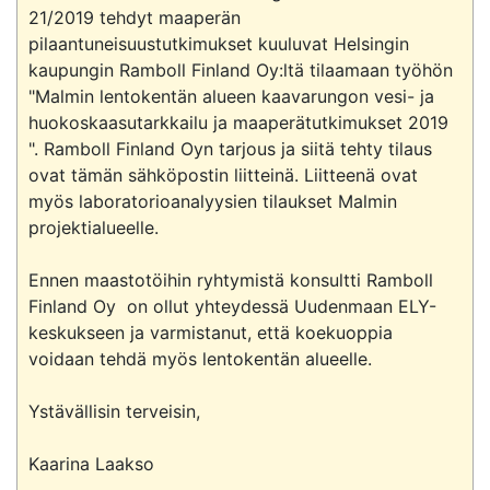
21/2019 tehdyt maaperän 
pilaantuneisuustutkimukset kuuluvat Helsingin 
kaupungin Ramboll Finland Oy:ltä tilaamaan työhön 
"Malmin lentokentän alueen kaavarungon vesi- ja 
huokoskaasutarkkailu ja maaperätutkimukset 2019 
". Ramboll Finland Oyn tarjous ja siitä tehty tilaus 
ovat tämän sähköpostin liitteinä. Liitteenä ovat 
myös laboratorioanalyysien tilaukset Malmin 
projektialueelle.

Ennen maastotöihin ryhtymistä konsultti Ramboll 
Finland Oy  on ollut yhteydessä Uudenmaan ELY-
keskukseen ja varmistanut, että koekuoppia 
voidaan tehdä myös lentokentän alueelle.

Ystävällisin terveisin,

Kaarina Laakso
