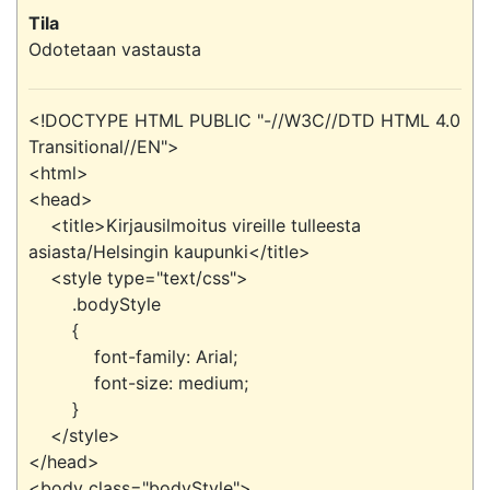
Tila
Odotetaan vastausta
<!DOCTYPE HTML PUBLIC "-//W3C//DTD HTML 4.0 
Transitional//EN">

<html>

<head>

    <title>Kirjausilmoitus vireille tulleesta 
asiasta/Helsingin kaupunki</title>

    <style type="text/css">

        .bodyStyle

        {

            font-family: Arial;

            font-size: medium;

        }

    </style>

</head>

<body class="bodyStyle">
