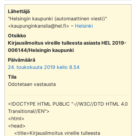
Lähettäjä
"Helsingin kaupunki (automaattinen viesti)"
<kaupunginkanslia@hel.fi> –
Helsinki
Otsikko
Kirjausilmoitus vireille tulleesta asiasta HEL 2019-
006144/Helsingin kaupunki
Päivämäärä
24. toukokuuta 2019 kello 8.54
Tila
Odotetaan vastausta
<!DOCTYPE HTML PUBLIC "-//W3C//DTD HTML 4.0 
Transitional//EN">

<html>

<head>

    <title>Kirjausilmoitus vireille tulleesta 