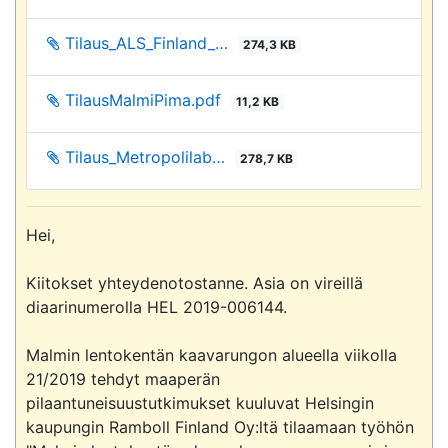
Tilaus_ALS_Finland_…
274,3 KB
TilausMalmiPima.pdf
11,2 KB
Tilaus_Metropolilab…
278,7 KB
Hei,

Kiitokset yhteydenotostanne. Asia on vireillä 
diaarinumerolla HEL 2019-006144.

Malmin lentokentän kaavarungon alueella viikolla 
21/2019 tehdyt maaperän 
pilaantuneisuustutkimukset kuuluvat Helsingin 
kaupungin Ramboll Finland Oy:ltä tilaamaan työhön 