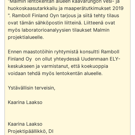
"Malmin lentokentän alueen kaavarungon vesi- ja 
huokoskaasutarkkailu ja maaperätutkimukset 2019 
". Ramboll Finland Oyn tarjous ja siitä tehty tilaus 
ovat tämän sähköpostin liitteinä. Liitteenä ovat 
myös laboratorioanalyysien tilaukset Malmin 
projektialueelle.

Ennen maastotöihin ryhtymistä konsultti Ramboll 
Finland Oy  on ollut yhteydessä Uudenmaan ELY-
keskukseen ja varmistanut, että koekuoppia 
voidaan tehdä myös lentokentän alueelle.

Ystävällisin terveisin,

Kaarina Laakso

Kaarina Laakso

Projektipäällikkö, DI
