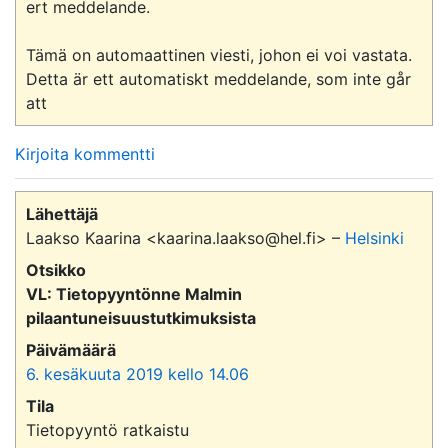
ert meddelande.

Tämä on automaattinen viesti, johon ei voi vastata.

Detta är ett automatiskt meddelande, som inte går 
att 
Kirjoita kommentti
Lähettäjä
Laakso Kaarina <kaarina.laakso@hel.fi> –
Helsinki
Otsikko
VL: Tietopyyntönne Malmin
pilaantuneisuustutkimuksista
Päivämäärä
6. kesäkuuta 2019 kello 14.06
Tila
Tietopyyntö ratkaistu