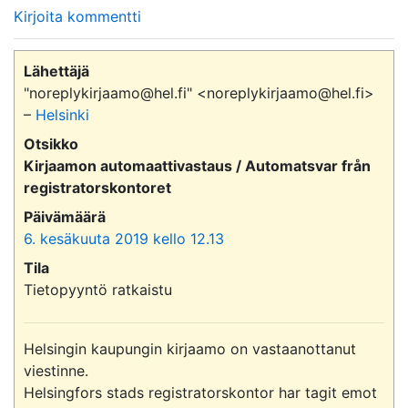
Kirjoita kommentti
Lähettäjä
"noreplykirjaamo@hel.fi" <noreplykirjaamo@hel.fi>
–
Helsinki
Otsikko
Kirjaamon automaattivastaus / Automatsvar från
registratorskontoret
Päivämäärä
6. kesäkuuta 2019 kello 12.13
Tila
Tietopyyntö ratkaistu
Helsingin kaupungin kirjaamo on vastaanottanut 
viestinne.

Helsingfors stads registratorskontor har tagit emot 