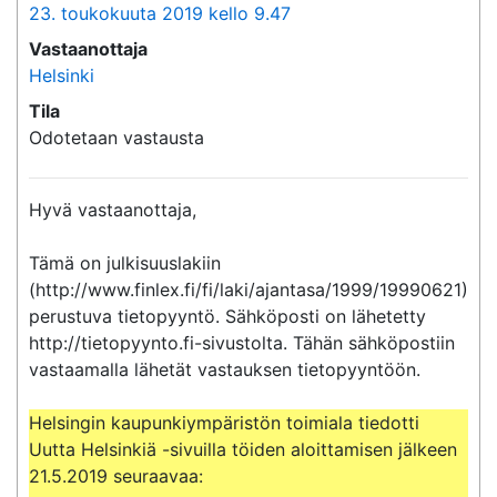
23. toukokuuta 2019 kello 9.47
Vastaanottaja
Helsinki
Tila
Odotetaan vastausta
Hyvä vastaanottaja,

Tämä on julkisuuslakiin 
(http://www.finlex.fi/fi/laki/ajantasa/1999/19990621) 
perustuva tietopyyntö. Sähköposti on lähetetty 
http://tietopyynto.fi-sivustolta. Tähän sähköpostiin 
vastaamalla lähetät vastauksen tietopyyntöön.

Helsingin kaupunkiympäristön toimiala tiedotti 
Uutta Helsinkiä -sivuilla töiden aloittamisen jälkeen 
21.5.2019 seuraavaa:
