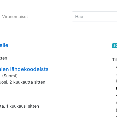
Viranomaiset
elle
80
tten
Ti
mien lähdekoodeista
L
(Suomi)
uosi, 2 kuukautta sitten
ta, 1 kuukausi sitten