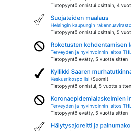
Tietopyyntö onnistui osittain,
4 vuot
Suojateiden maalaus
Helsingin kaupungin rakennusvirast
Tietopyyntö onnistui osittain,
5 vuot
Rokotusten kohdentamisen l
Terveyden ja hyvinvoinnin laitos TH
Tietopyyntö evätty,
5 vuotta sitten
Kyllikki Saaren murhatutkinn
Keskusrikospoliisi
(Suomi)
Tietopyyntö onnistui,
5 vuotta sitte
Koronaepidemialaskelmien imm
Terveyden ja hyvinvoinnin laitos TH
Tietopyyntö evätty,
5 vuotta sitten
Hälytysajoreitti ja painumak