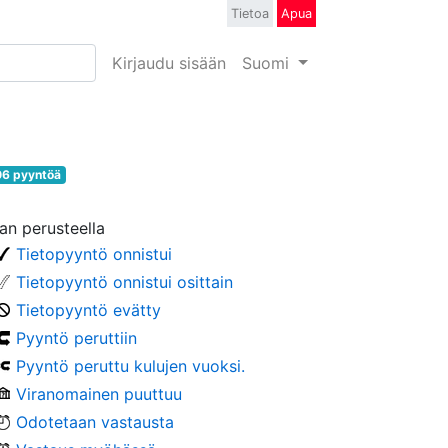
Tietoa
Apua
Kirjaudu sisään
Suomi
6 pyyntöä
lan perusteella
Tietopyyntö onnistui
Tietopyyntö onnistui osittain
Tietopyyntö evätty
Pyyntö peruttiin
Pyyntö peruttu kulujen vuoksi.
Viranomainen puuttuu
Odotetaan vastausta