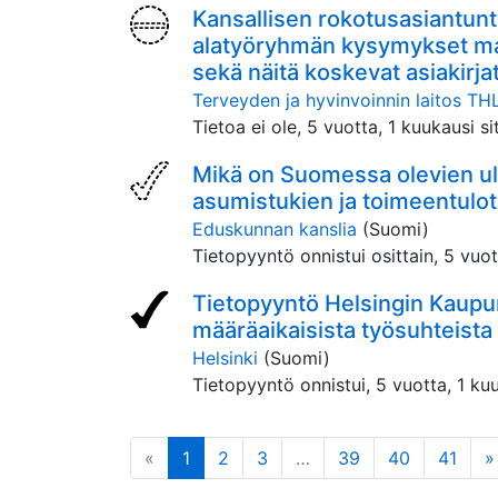
Kansallisen rokotusasiantun
alatyöryhmän kysymykset malli
sekä näitä koskevat asiakirja
Terveyden ja hyvinvoinnin laitos TH
Tietoa ei ole,
5 vuotta, 1 kuukausi si
Mikä on Suomessa olevien u
asumistukien ja toimeentulo
Eduskunnan kanslia
(Suomi)
Tietopyyntö onnistui osittain,
5 vuot
Tietopyyntö Helsingin Kaup
määräaikaisista työsuhteista
Helsinki
(Suomi)
Tietopyyntö onnistui,
5 vuotta, 1 kuu
edellinen
(tämä sivu)
«
1
2
3
…
39
40
41
»