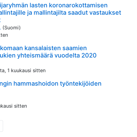
tijaryhmän lasten koronarokottamisen
ntajille ja mallintajilta saadut vastaukset
t
L
(Suomi)
tten
lkomaan kansalaisten saamien
tukien yhteismäärä vuodelta 2020
ta, 1 kuukausi sitten
ungin hammashoidon työntekijöiden
kausi sitten
seuraava