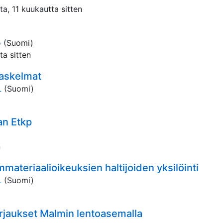
ta, 11 kuukautta sitten
o
(Suomi)
ta sitten
askelmat
L
(Suomi)
an Etkp
n
ateriaalioikeuksien haltijoiden yksilöinti
L
(Suomi)
orjaukset Malmin lentoasemalla