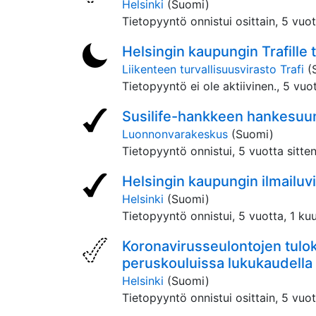
Helsinki
(Suomi)
Tietopyyntö onnistui osittain,
5 vuot
Helsingin kaupungin Trafille
Liikenteen turvallisuusvirasto Trafi
(
Tietopyyntö ei ole aktiivinen.,
5 vuot
Susilife-hankkeen hankesuu
Luonnonvarakeskus
(Suomi)
Tietopyyntö onnistui,
5 vuotta sitte
Helsingin kaupungin ilmailuv
Helsinki
(Suomi)
Tietopyyntö onnistui,
5 vuotta, 1 kuu
Koronavirusseulontojen tulok
peruskouluissa lukukaudell
Helsinki
(Suomi)
Tietopyyntö onnistui osittain,
5 vuot