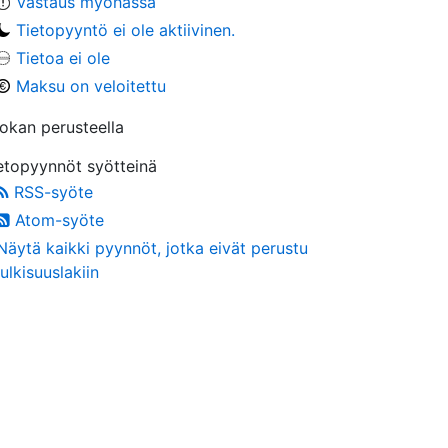
Vastaus myöhässä
Tietopyyntö ei ole aktiivinen.
Tietoa ei ole
Maksu on veloitettu
okan perusteella
etopyynnöt syötteinä
RSS-syöte
Atom-syöte
Näytä kaikki pyynnöt, jotka eivät perustu
julkisuuslakiin