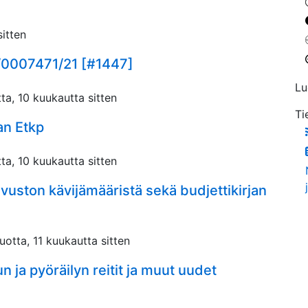
sitten
R/0007471/21 [#1447]
Lu
ta, 10 kuukautta sitten
Ti
an Etkp
ta, 10 kuukautta sitten
ivuston kävijämääristä sekä budjettikirjan
uotta, 11 kuukautta sitten
 ja pyöräilyn reitit ja muut uudet