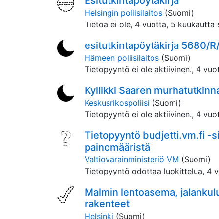
Esitutkintapöytäkirja
Helsingin poliisilaitos
(Suomi)
Tietoa ei ole,
4 vuotta, 5 kuukautta 
esitutkintapöytäkirja 5680/
Hämeen poliisilaitos
(Suomi)
Tietopyyntö ei ole aktiivinen.,
4 vuot
Kyllikki Saaren murhatutkinn
Keskusrikospoliisi
(Suomi)
Tietopyyntö ei ole aktiivinen.,
4 vuot
Tietopyyntö budjetti.vm.fi -s
painomääristä
Valtiovarainministeriö VM
(Suomi)
Tietopyyntö odottaa luokittelua,
4 v
Malmin lentoasema, jalankulun
rakenteet
Helsinki
(Suomi)