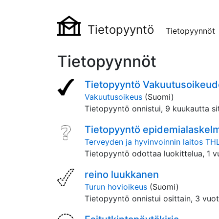
Tietopyyntö
Tietopyynnöt
Tietopyynnöt
Tietopyyntö Vakuutusoikeud
Vakuutusoikeus
(Suomi)
Tietopyyntö onnistui,
9 kuukautta si
Tietopyyntö epidemialaskel
Terveyden ja hyvinvoinnin laitos TH
Tietopyyntö odottaa luokittelua,
1 v
reino luukkanen
Turun hovioikeus
(Suomi)
Tietopyyntö onnistui osittain,
3 vuot