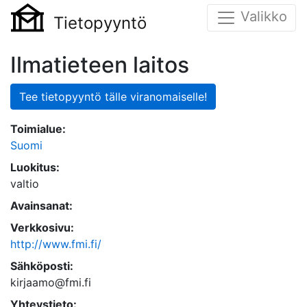
Valikko
Tietopyyntö
Ilmatieteen laitos
Tee tietopyyntö tälle viranomaiselle!
Toimialue:
Suomi
Luokitus:
valtio
Avainsanat:
Verkkosivu:
http://www.fmi.fi/
Sähköposti:
kirjaamo@fmi.fi
Yhteystieto: