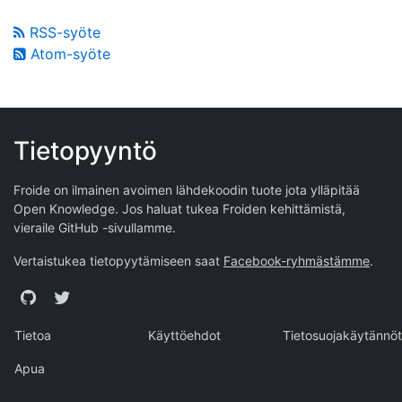
RSS-syöte
Atom-syöte
Tietopyyntö
Froide on ilmainen avoimen lähdekoodin tuote jota ylläpitää
Open Knowledge
. Jos haluat tukea Froiden kehittämistä,
vieraile
GitHub -sivullamme
.
Vertaistukea tietopyytämiseen saat
Facebook-ryhmästämme
.
GitHub
Twitter
Tietoa
Käyttöehdot
Tietosuojakäytännöt
Apua