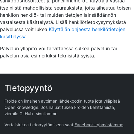
sähköpostiosoitteet ja puhelinnumerot. Käyttäjä vastaa
itse niistä mahdollisista seurauksista, joita aiheutuu toisen
henkilön henkilö- tai muiden tietojen lainsäädännön
vastaisesta käsittelystä. Lisää henkilötietokysymyksistä
palvelussa voit lukea
Käyttäjän ohjeesta henkilötietojen
käsittelyssä
.
Palvelun ylläpito voi tarvittaessa sulkea palvelun tai
palvelun osia esimerkiksi teknisistä syistä.
Tietopyyntö
Froide on ilmainen avoimen lähdekoodin tuote jota ylläpitää
Open Knowledge
. Jos haluat tukea Froiden kehittämistä,
vieraile
GitHub -sivullamme
.
Vertaistukea tietopyytämiseen saat
Facebook-ryhmästämme
.