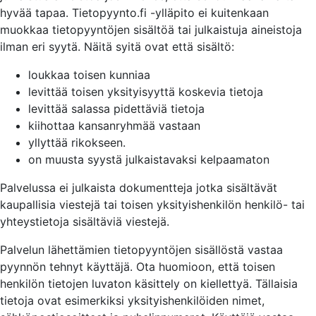
hyvää tapaa. Tietopyynto.fi -ylläpito ei kuitenkaan
muokkaa tietopyyntöjen sisältöä tai julkaistuja aineistoja
ilman eri syytä. Näitä syitä ovat että sisältö:
loukkaa toisen kunniaa
levittää toisen yksityisyyttä koskevia tietoja
levittää salassa pidettäviä tietoja
kiihottaa kansanryhmää vastaan
yllyttää rikokseen.
on muusta syystä julkaistavaksi kelpaamaton
Palvelussa ei julkaista dokumentteja jotka sisältävät
kaupallisia viestejä tai toisen yksityishenkilön henkilö- tai
yhteystietoja sisältäviä viestejä.
Palvelun lähettämien tietopyyntöjen sisällöstä vastaa
pyynnön tehnyt käyttäjä. Ota huomioon, että toisen
henkilön tietojen luvaton käsittely on kiellettyä. Tällaisia
tietoja ovat esimerkiksi yksityishenkilöiden nimet,