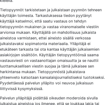
kielellä.
Tietopyynnöt tarkistetaan ja julkaistaan pyynnön tehneen
käyttäjän toimesta. Tarkastuksessa tiedon pyytänyt
käyttäjä katselmoi, että saatu vastaus on tehdyn
tietopyynnön mukainen ja vastaa viranomaiselle viestiin
arvionsa mukaan. Käyttäjällä on mahdollisuus julkaista
aineistoa varmistaen, ettei aineisto sisällä verkossa
julkaistavaksi sopimatonta materiaalia. Ylläpitäjä ei
etukäteen tarkasta tai ota kantaa käyttäjän julkaisemien
asiakirjojen sisältöön. Käyttäjän tietopyyntöönsä saama
vastausviesti on vastaanottajan omaisuutta ja se nauttii
luottamuksellisen viestin suojaa ja tämä julkaisee sen
harkintansa mukaan. Tietopyynnöstä julkaistava
yhteenveto katsotaan kansalaisjournalistiseksi tuotokseksi.
Pyydettäessä palvelun ylläpito voi neuvoa julkaisuun
liittyvissä kysymyksissä.
Palvelun ylläpitäjä pidättää oikeuden moderoida sivulla
julkaistua aineistoa jos ilmenee, että se loukkaa lakia tai