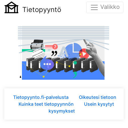
Valikko
Tietopyyntö
Tietopyynto.fi-palvelusta
Oikeutesi tietoon
Kuinka teet tietopyynnön
Usein kysytyt
kysymykset