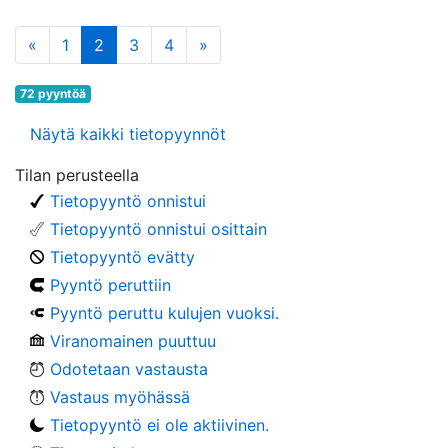
edellinen
(tämä sivu)
seuraava
«
1
2
3
4
»
72 pyyntöä
Näytä kaikki tietopyynnöt
Tilan perusteella
Tietopyyntö onnistui
Tietopyyntö onnistui osittain
Tietopyyntö evätty
Pyyntö peruttiin
Pyyntö peruttu kulujen vuoksi.
Viranomainen puuttuu
Odotetaan vastausta
Vastaus myöhässä
Tietopyyntö ei ole aktiivinen.