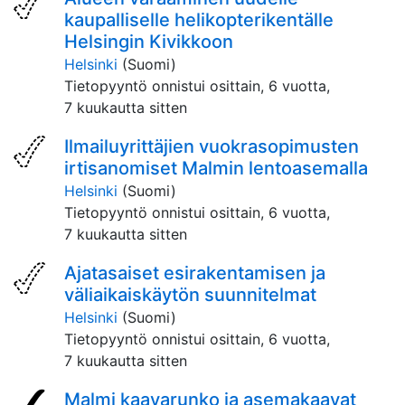
kaupalliselle helikopterikentälle
Helsingin Kivikkoon
Helsinki
(Suomi)
Tietopyyntö onnistui osittain,
6 vuotta,
7 kuukautta sitten
Ilmailuyrittäjien vuokrasopimusten
irtisanomiset Malmin lentoasemalla
Helsinki
(Suomi)
Tietopyyntö onnistui osittain,
6 vuotta,
7 kuukautta sitten
Ajatasaiset esirakentamisen ja
väliaikaiskäytön suunnitelmat
Helsinki
(Suomi)
Tietopyyntö onnistui osittain,
6 vuotta,
7 kuukautta sitten
Malmi kaavarunko ja asemakaavat