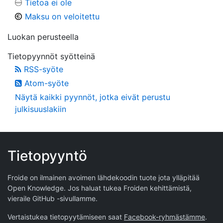
Tietoa ei ole
Maksu on veloitettu
Luokan perusteella
Tietopyynnöt syötteinä
RSS-syöte
Atom-syöte
Näytä kaikki pyynnöt, jotka eivät perustu
julkisuuslakiin
Tietopyyntö
Froide on ilmainen avoimen lähdekoodin tuote jota ylläpitää
Open Knowledge
. Jos haluat tukea Froiden kehittämistä,
vieraile
GitHub -sivullamme
.
Vertaistukea tietopyytämiseen saat
Facebook-ryhmästämme
.