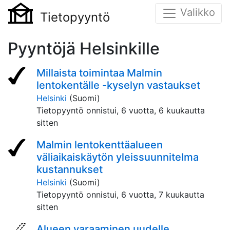
Valikko
Tietopyyntö
Pyyntöjä Helsinkille
Millaista toimintaa Malmin
lentokentälle -kyselyn vastaukset
Helsinki
(Suomi)
Tietopyyntö onnistui,
6 vuotta, 6 kuukautta
sitten
Malmin lentokenttäalueen
väliaikaiskäytön yleissuunnitelma
kustannukset
Helsinki
(Suomi)
Tietopyyntö onnistui,
6 vuotta, 7 kuukautta
sitten
Alueen varaaminen uudelle