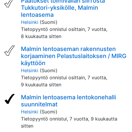
Päätökset toimivallan siirrosta
Tukkutori-yksikölle, Malmin
lentoasema
Helsinki
(Suomi)
Tietopyyntö onnistui osittain,
7 vuotta,
8 kuukautta sitten
Malmin lentoaseman rakennusten
korjaaminen Pelastuslaitoksen / MIRG
käyttöön
Helsinki
(Suomi)
Tietopyyntö onnistui osittain,
7 vuotta,
9 kuukautta sitten
Malmin lentoasema lentokonehalli
suunnitelmat
Helsinki
(Suomi)
Tietopyyntö onnistui,
7 vuotta, 9 kuukautta
sitten