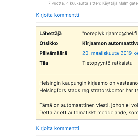
7 vuotta, 4 kuukautta sitten
: Käyttäjä
Malmigate
Kirjoita kommentti
Lähettäjä
"noreplykirjaamo@hel.f
Otsikko
Kirjaamon automaattiva
Päivämäärä
20. maaliskuuta 2019 ke
Tila
Tietopyyntö ratkaistu
Helsingin kaupungin kirjaamo on vastaanott
Helsingfors stads registratorskontor har t
Tämä on automaattinen viesti, johon ei voi 
Detta är ett automatiskt meddelande, som 
Kirjoita kommentti