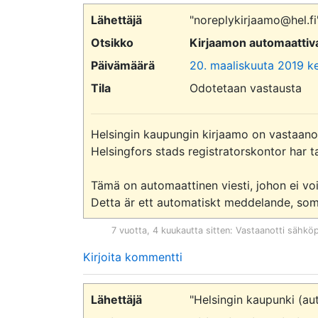
Lähettäjä
"noreplykirjaamo@hel.f
Otsikko
Kirjaamon automaattiva
Päivämäärä
20. maaliskuuta 2019 ke
Tila
Odotetaan vastausta
Helsingin kaupungin kirjaamo on vastaanott
Helsingfors stads registratorskontor har t
Tämä on automaattinen viesti, johon ei voi 
7 vuotta, 4 kuukautta sitten
: Vastaanotti sähkö
Kirjoita kommentti
Lähettäjä
"Helsingin kaupunki (au