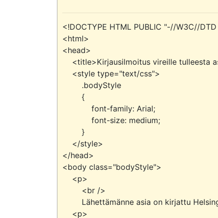
<!DOCTYPE HTML PUBLIC "-//W3C//DTD HT
<html>

<head>

    <title>Kirjausilmoitus vireille tulleesta asiasta/Helsingin kaupunki</title>

    <style type="text/css">

        .bodyStyle

        {

            font-family: Arial;

            font-size: medium;

        }

    </style>

</head>

<body class="bodyStyle">

    <p>

        <br />

        Lähettämänne asia on kirjattu Helsingin kaupungin asianhallintajärjestelmään.</p>

    <p>
