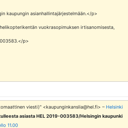
tomaattinen viesti)" <kaupunginkanslia@hel.fi> –
Helsinki
le tulleesta asiasta HEL 2019-003583/Helsingin kaupunki
llo 11.00