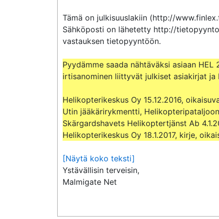
Tämä on julkisuuslakiin (http://www.finlex.
Sähköposti on lähetetty http://tietopyynto
vastauksen tietopyyntöön.

Pyydämme saada nähtäväksi asiaan HEL 2
irtisanominen liittyvät julkiset asiakirjat ja
Helikopterikeskus Oy 15.12.2016, oikaisuva
Utin jääkärirykmentti, Helikopteripataljoon
Skärgardshavets Helikoptertjänst Ab 4.1.20
Helikopterikeskus Oy 18.1.2017, kirje, oi
[Näytä koko teksti]
Ystävällisin terveisin,

Malmigate Net