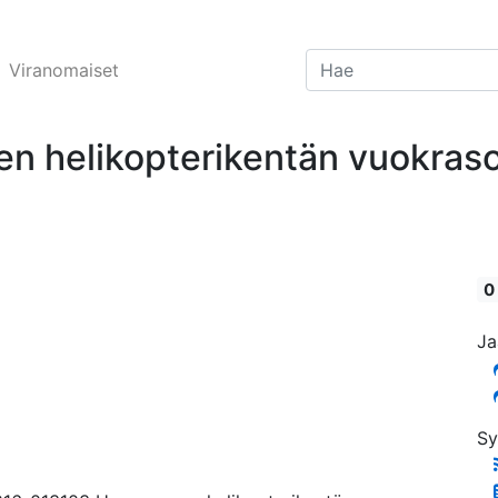
Viranomaiset
en helikopterikentän vuokra
0
Ja
Sy