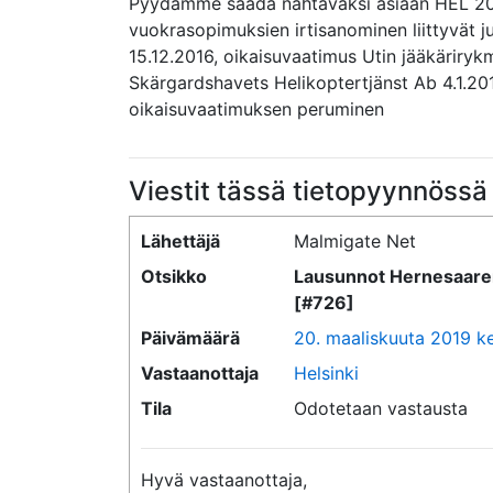
Pyydämme saada nähtäväksi asiaan HEL 20
vuokrasopimuksien irtisanominen liittyvät ju
15.12.2016, oikaisuvaatimus Utin jääkärirykm
Skärgardshavets Helikoptertjänst Ab 4.1.2017
oikaisuvaatimuksen peruminen
Viestit tässä tietopyynnössä
Lähettäjä
Malmigate Net
Otsikko
Lausunnot Hernesaaren
[#726]
Päivämäärä
20. maaliskuuta 2019 ke
Vastaanottaja
Helsinki
Tila
Odotetaan vastausta
Hyvä vastaanottaja,
