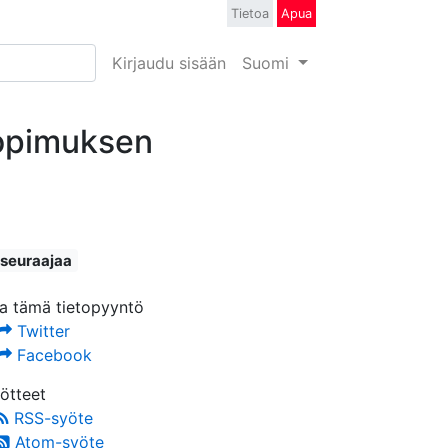
Tietoa
Apua
Kirjaudu sisään
Suomi
sopimuksen
 seuraajaa
a tämä tietopyyntö
Twitter
Facebook
ötteet
RSS-syöte
Atom-syöte