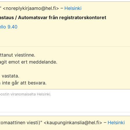
i" <noreplykirjaamo@hel.fi> –
Helsinki
staus / Automatsvar från registratorskontoret
llo 9.40
anut viestinne.

agit emot ert meddelande.

vastata.

postin viranomaiselta
Helsinki
.
tomaattinen viesti)" <kaupunginkanslia@hel.fi> –
Helsinki