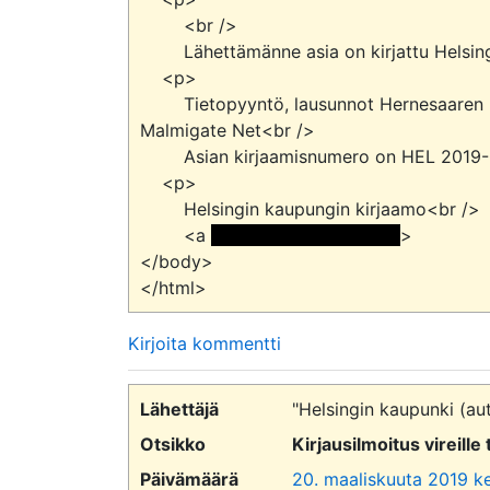
        <br />

        Lähettämänne asia on kirjattu Helsingin kaupungin asianhallintajärjestelmään.</p>

    <p>

        Tietopyyntö, lausunnot Hernesaaren helikopterikentän vuokrasopimuksen irtisanomisesta,  
Malmigate Net<br />

        Asian kirjaamisnumero on HEL 2019-003583.</p>

    <p>

        Helsingin kaupungin kirjaamo<br />

        <a 
 <<sähköpostiosoite> 
>

</body>

Kirjoita kommentti
Lähettäjä
"Helsingin kaupunki (au
Otsikko
Kirjausilmoitus vireil
Päivämäärä
20. maaliskuuta 2019 ke