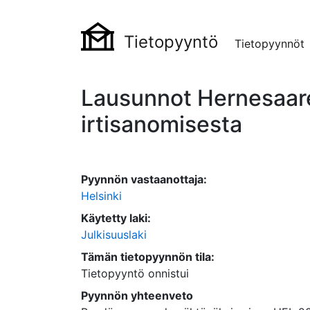
Tietopyyntö
Tietopyynnöt
Lausunnot Hernesaar
irtisanomisesta
Pyynnön vastaanottaja:
Helsinki
Käytetty laki:
Julkisuuslaki
Tämän tietopyynnön tila:
Tietopyyntö onnistui
Pyynnön yhteenveto