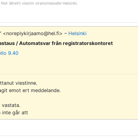
 Net
lähetti viestin viranomaiselle
Helsinki
.
i" <noreplykirjaamo@hel.fi> –
Helsinki
staus / Automatsvar från registratorskontoret
llo 9.40
anut viestinne.

agit emot ert meddelande.

vastata.

inte går att 