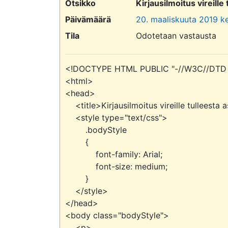
Otsikko
Kirjausilmoitus vireil
Päivämäärä
20. maaliskuuta 2019 ke
Tila
Odotetaan vastausta
<!DOCTYPE HTML PUBLIC "-//W3C//DTD HT
<html>

<head>

    <title>Kirjausilmoitus vireille tulleesta asiasta/Helsingin kaupunki</title>

    <style type="text/css">

        .bodyStyle

        {

            font-family: Arial;

            font-size: medium;

        }

    </style>

</head>

<body class="bodyStyle">

    <p>
