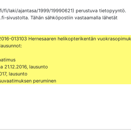
fi/fi/laki/ajantasa/1999/19990621) perustuva tietopyyntö. 
.fi-sivustolta. Tähän sähköpostiin vastaamalla lähetät 
016-013103 Hernesaaren helikopterikentän vuokrasopimuks
 lausunnot:

atimus

a 21.12.2016, lausunto

17, lausunto

kaisuvaatimuksen peruminen