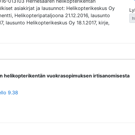
16-013103 Hernesaaren helikopterikentän
lkiset asiakirjat ja lausunnot: Helikopterikeskus Oy
Ly
entti, Helikopteripataljoona 21.12.2016, lausunto
, lausunto Helikopterikeskus Oy 18.1.2017, kirje,
 helikopterikentän vuokrasopimuksen irtisanomisesta
llo 9.38