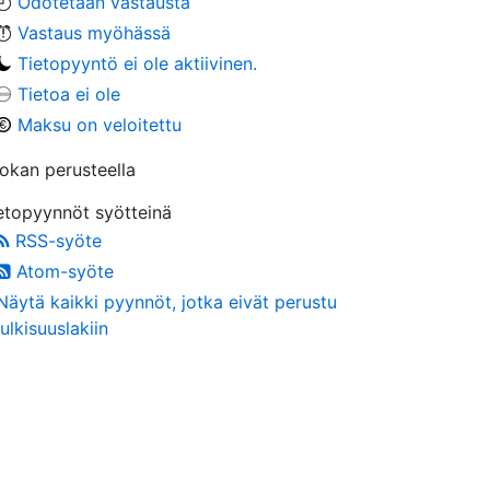
Odotetaan vastausta
Vastaus myöhässä
Tietopyyntö ei ole aktiivinen.
Tietoa ei ole
Maksu on veloitettu
okan perusteella
etopyynnöt syötteinä
RSS-syöte
Atom-syöte
Näytä kaikki pyynnöt, jotka eivät perustu
julkisuuslakiin