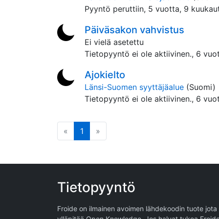
Pyyntö peruttiin,
5 vuotta, 9 kuukaut
Päiväsakon vahvistus
Ei vielä asetettu
Tietopyyntö ei ole aktiivinen.,
6 vuot
Ajokielto
Länsi-Suomen syyttäjäalue
(Suomi)
Tietopyyntö ei ole aktiivinen.,
6 vuot
edellinen
(tämä sivu)
seuraava
«
1
»
Tietopyyntö
Froide on ilmainen avoimen lähdekoodin tuote jota
ylläpitää
Open Knowledge
. Jos haluat tukea Froid