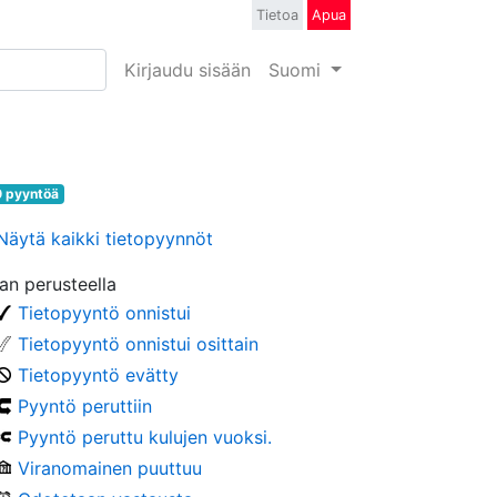
Tietoa
Apua
Kirjaudu sisään
Suomi
 pyyntöä
Näytä kaikki tietopyynnöt
lan perusteella
Tietopyyntö onnistui
Tietopyyntö onnistui osittain
Tietopyyntö evätty
Pyyntö peruttiin
Pyyntö peruttu kulujen vuoksi.
Viranomainen puuttuu