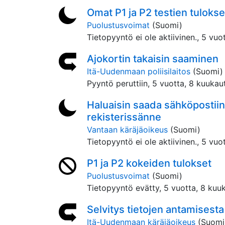
Omat P1 ja P2 testien tulokse
Puolustusvoimat
(Suomi)
Tietopyyntö ei ole aktiivinen.,
5 vuot
Ajokortin takaisin saaminen
Itä-Uudenmaan poliisilaitos
(Suomi)
Pyyntö peruttiin,
5 vuotta, 8 kuukaut
Haluaisin saada sähköpostii
rekisterissänne
Vantaan käräjäoikeus
(Suomi)
Tietopyyntö ei ole aktiivinen.,
5 vuot
P1 ja P2 kokeiden tulokset
Puolustusvoimat
(Suomi)
Tietopyyntö evätty,
5 vuotta, 8 kuuk
Selvitys tietojen antamisesta
Itä-Uudenmaan käräjäoikeus
(Suomi