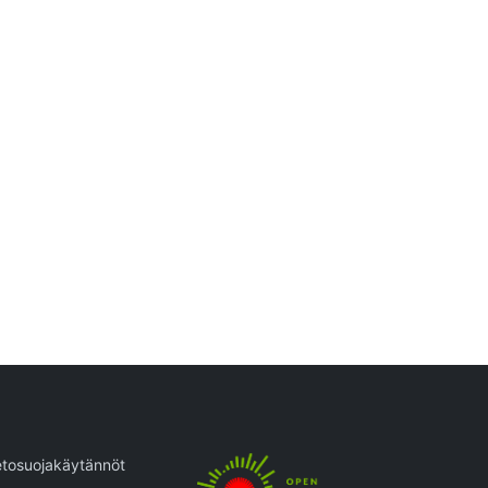
etosuojakäytännöt