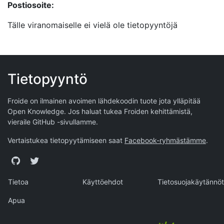
Postiosoite:
Tälle viranomaiselle ei vielä ole tietopyyntöjä
Tietopyyntö
Froide on ilmainen avoimen lähdekoodin tuote jota ylläpitää
Open Knowledge
. Jos haluat tukea Froiden kehittämistä,
vieraile
GitHub -sivullamme
.
Vertaistukea tietopyytämiseen saat
Facebook-ryhmästämme
.
GitHub
Twitter
Tietoa
Käyttöehdot
Tietosuojakäytännöt
Apua