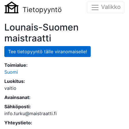
Valikko
Tietopyyntö
Lounais-Suomen
maistraatti
Tee tietopyyntö tälle viranomaiselle!
Toimialue:
Suomi
Luokitus:
valtio
Avainsanat:
Sähköposti:
info.turku@maistraatti.fi
Yhteystieto: