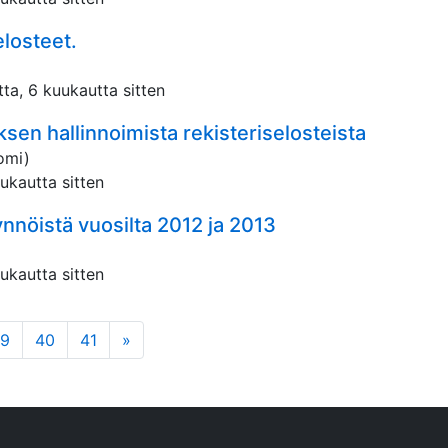
elosteet.
tta, 6 kuukautta sitten
en hallinnoimista rekisteriselosteista
omi)
uukautta sitten
ynnöistä vuosilta 2012 ja 2013
uukautta sitten
)
seuraava
9
40
41
»