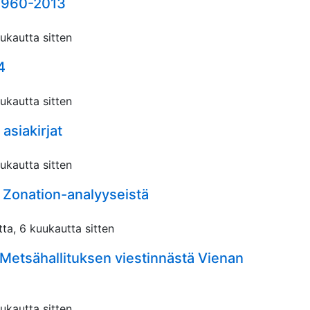
 1960-2013
uukautta sitten
4
uukautta sitten
siakirjat
uukautta sitten
 Zonation-analyyseistä
tta, 6 kuukautta sitten
Metsähallituksen viestinnästä Vienan
uukautta sitten