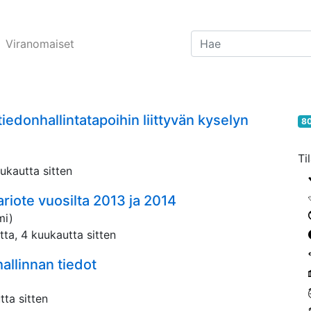
Viranomaiset
tiedonhallintatapoihin liittyvän kyselyn
80
Ti
uukautta sitten
riote vuosilta 2013 ja 2014
mi)
tta, 4 kuukautta sitten
llinnan tiedot
tta sitten