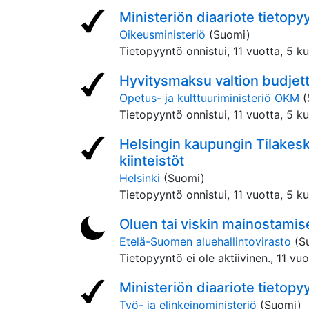
Ministeriön diaariote tietopy
Oikeusministeriö
(Suomi)
Tietopyyntö onnistui,
11 vuotta, 5 k
Hyvitysmaksu valtion budjett
Opetus- ja kulttuuriministeriö OKM
(
Tietopyyntö onnistui,
11 vuotta, 5 k
Helsingin kaupungin Tilakesk
kiinteistöt
Helsinki
(Suomi)
Tietopyyntö onnistui,
11 vuotta, 5 k
Oluen tai viskin mainostamise
Etelä-Suomen aluehallintovirasto
(S
Tietopyyntö ei ole aktiivinen.,
11 vuo
Ministeriön diaariote tietopy
Työ- ja elinkeinoministeriö
(Suomi)