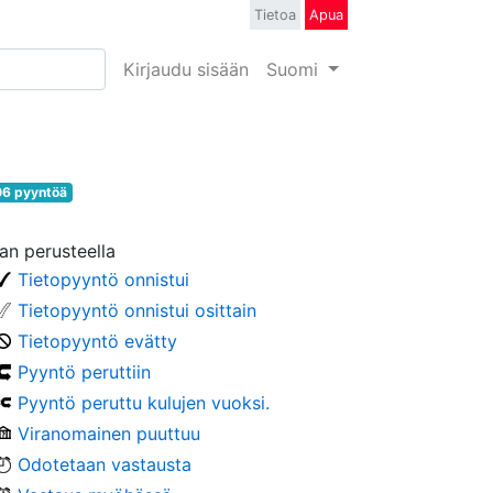
Tietoa
Apua
Kirjaudu sisään
Suomi
6 pyyntöä
lan perusteella
Tietopyyntö onnistui
Tietopyyntö onnistui osittain
Tietopyyntö evätty
Pyyntö peruttiin
Pyyntö peruttu kulujen vuoksi.
Viranomainen puuttuu
Odotetaan vastausta