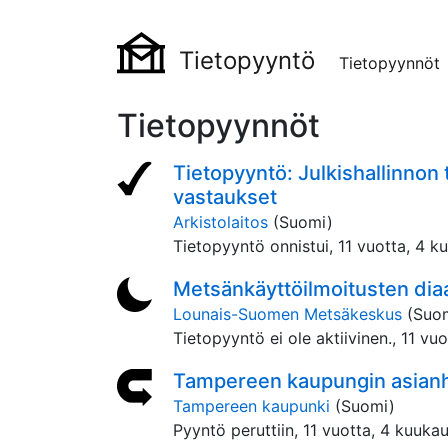
Tietopyyntö
Tietopyynnöt
Tietopyynnöt
Tietopyyntö: Julkishallinnon 
vastaukset
Arkistolaitos
(Suomi)
Tietopyyntö onnistui,
11 vuotta, 4 k
Metsänkäyttöilmoitusten diaa
Lounais-Suomen Metsäkeskus
(Suo
Tietopyyntö ei ole aktiivinen.,
11 vuo
Tampereen kaupungin asianha
Tampereen kaupunki
(Suomi)
Pyyntö peruttiin,
11 vuotta, 4 kuukau