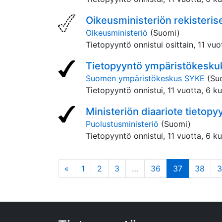
Oikeusministeriön rekisteris
Oikeusministeriö
(Suomi)
Tietopyyntö onnistui osittain,
11 vuo
Tietopyyntö ympäristökeskuks
Suomen ympäristökeskus SYKE
(Su
Tietopyyntö onnistui,
11 vuotta, 6 k
Ministeriön diaariote tietopy
Puolustusministeriö
(Suomi)
Tietopyyntö onnistui,
11 vuotta, 6 k
edellinen
(tämä sivu
«
1
2
3
…
36
37
38
3