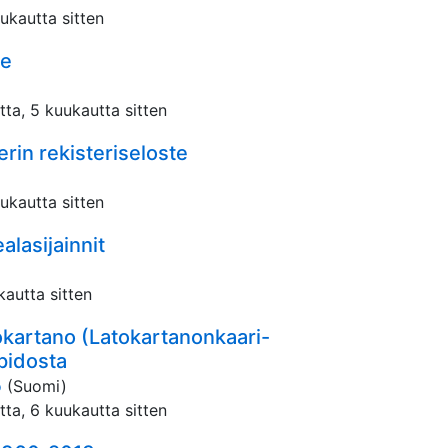
uukautta sitten
ne
tta, 5 kuukautta sitten
erin rekisteriseloste
uukautta sitten
lasijainnit
kautta sitten
tokartano (Latokartanonkaari-
pidosta
o
(Suomi)
tta, 6 kuukautta sitten