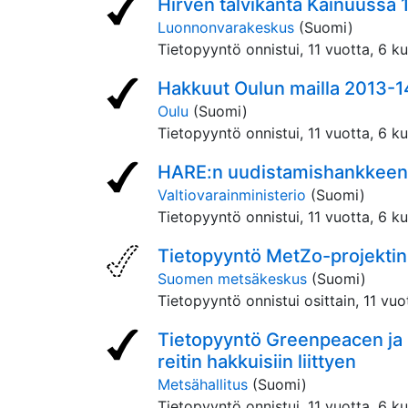
Hirven talvikanta Kainuussa
Luonnonvarakeskus
(Suomi)
Tietopyyntö onnistui,
11 vuotta, 6 k
Hakkuut Oulun mailla 2013-1
Oulu
(Suomi)
Tietopyyntö onnistui,
11 vuotta, 6 k
HARE:n uudistamishankkeen a
Valtiovarainministerio
(Suomi)
Tietopyyntö onnistui,
11 vuotta, 6 k
Tietopyyntö MetZo-projektin
Suomen metsäkeskus
(Suomi)
Tietopyyntö onnistui osittain,
11 vuo
Tietopyyntö Greenpeacen ja 
reitin hakkuisiin liittyen
Metsähallitus
(Suomi)
Tietopyyntö onnistui,
11 vuotta, 6 k