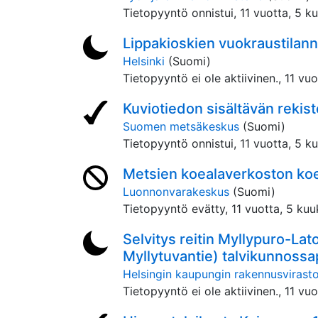
Tietopyyntö onnistui,
11 vuotta, 5 k
Lippakioskien vuokraustilan
Helsinki
(Suomi)
Tietopyyntö ei ole aktiivinen.,
11 vuo
Kuviotiedon sisältävän rekist
Suomen metsäkeskus
(Suomi)
Tietopyyntö onnistui,
11 vuotta, 5 k
Metsien koealaverkoston koea
Luonnonvarakeskus
(Suomi)
Tietopyyntö evätty,
11 vuotta, 5 kuu
Selvitys reitin Myllypuro-La
Myllytuvantie) talvikunnossa
Helsingin kaupungin rakennusvirast
Tietopyyntö ei ole aktiivinen.,
11 vuo