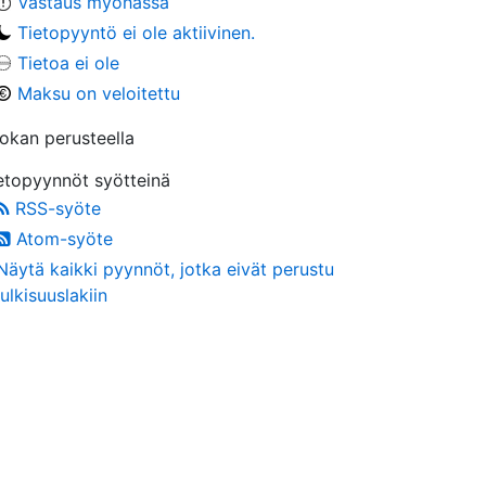
Vastaus myöhässä
Tietopyyntö ei ole aktiivinen.
Tietoa ei ole
Maksu on veloitettu
okan perusteella
etopyynnöt syötteinä
RSS-syöte
Atom-syöte
Näytä kaikki pyynnöt, jotka eivät perustu
julkisuuslakiin