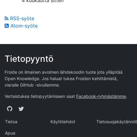
4 kuukautta sitten
RSS-syöte
Atom-syöte
Tietopyyntö
Froide on ilmainen avoimen lähdekoodin tuote jota ylläpitää
Open Knowledge
. Jos haluat tukea Froiden kehittämistä,
vieraile
GitHub -sivullamme
.
Vertaistukea tietopyytämiseen saat
Facebook-ryhmästämme
.
GitHub
Twitter
Tietoa
Käyttöehdot
Tietosuojakäytännöt
Apua