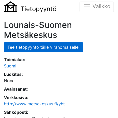
Valikko
Tietopyyntö
Lounais-Suomen
Metsäkeskus
Tee tietopyyntö tälle viranomaiselle!
Toimialue:
Suomi
Luokitus:
None
Avainsanat:
Verkkosivu:
http://www.metsakeskus.fi/yht…
Sähköposti: