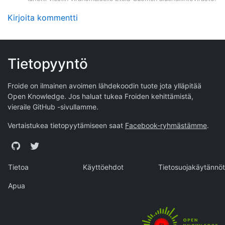
Kirjoita kommentti
Tietopyyntö
Froide on ilmainen avoimen lähdekoodin tuote jota ylläpitää
Open Knowledge
. Jos haluat tukea Froiden kehittämistä,
vieraile
GitHub -sivullamme
.
Vertaistukea tietopyytämiseen saat
Facebook-ryhmästämme
.
GitHub
Twitter
Tietoa
Käyttöehdot
Tietosuojakäytännöt
Apua