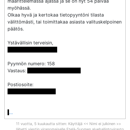
määrittelemässä ajassa ja se on nyt 54 päivää 
myöhässä.

Olkaa hyvä ja kertokaa tietopyyntöni tilasta 
välittömästi, tai toimittakaa asiasta valituskelpoinen 
päätös.

 << Nimi poistettu >> 
Pyynnön numero: 158

Vastaus: 
 <<sähköpostiosoite>> 
 << Nimi poistettu >>

…
11 vuotta, 5 kuukautta sitten
: Käyttäjä << Nimi ei julkinen >>
lähetti viestin viranomaiselle
Etelä-Suomen aluehallintovirasto
.