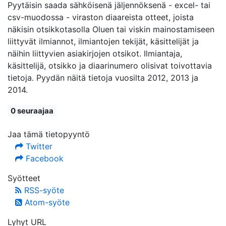
Pyytäisin saada sähköisenä jäljennöksenä - excel- tai
csv-muodossa - viraston diaareista otteet, joista
näkisin otsikkotasolla Oluen tai viskin mainostamiseen
liittyvät ilmiannot, ilmiantojen tekijät, käsittelijät ja
näihin liittyvien asiakirjojen otsikot. Ilmiantaja,
käsittelijä, otsikko ja diaarinumero olisivat toivottavia
tietoja. Pyydän näitä tietoja vuosilta 2012, 2013 ja
2014.
0 seuraajaa
Jaa tämä tietopyyntö
Twitter
Facebook
Syötteet
RSS-syöte
Atom-syöte
Lyhyt URL