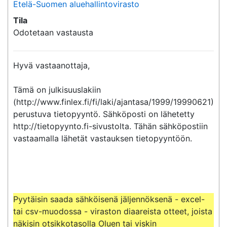
Etelä-Suomen aluehallintovirasto
Tila
Odotetaan vastausta
Hyvä vastaanottaja,

Tämä on julkisuuslakiin 
(http://www.finlex.fi/fi/laki/ajantasa/1999/19990621) 
perustuva tietopyyntö. Sähköposti on lähetetty 
http://tietopyynto.fi-sivustolta. Tähän sähköpostiin 
vastaamalla lähetät vastauksen tietopyyntöön.

Pyytäisin saada sähköisenä jäljennöksenä - excel- 
tai csv-muodossa - viraston diaareista otteet, joista 
näkisin otsikkotasolla Oluen tai viskin 