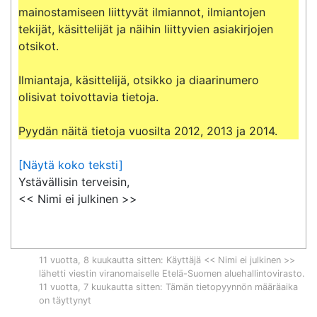
mainostamiseen liittyvät ilmiannot, ilmiantojen 
tekijät, käsittelijät ja näihin liittyvien asiakirjojen 
otsikot.

Ilmiantaja, käsittelijä, otsikko ja diaarinumero 
olisivat toivottavia tietoja.

Pyydän näitä tietoja vuosilta 2012, 2013 ja 2014.
[Näytä koko teksti]
Ystävällisin terveisin,

<< Nimi ei julkinen >>
11 vuotta, 8 kuukautta sitten
: Käyttäjä << Nimi ei julkinen >>
lähetti viestin viranomaiselle
Etelä-Suomen aluehallintovirasto
.
11 vuotta, 7 kuukautta sitten
: Tämän tietopyynnön määräaika
on täyttynyt