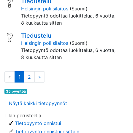
Tiedustelu
Helsingin poliisilaitos
(Suomi)
Tietopyyntö odottaa luokittelua,
6 vuotta,
8 kuukautta sitten
Tiedustelu
Helsingin poliisilaitos
(Suomi)
Tietopyyntö odottaa luokittelua,
6 vuotta,
8 kuukautta sitten
edellinen
(tämä sivu)
seuraava
«
1
2
»
35 pyyntöä
Näytä kaikki tietopyynnöt
Tilan perusteella
Tietopyyntö onnistui
Tietopyyntö onnistui osittain