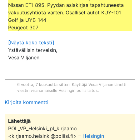
Nissan ETI-895. Pyydän asiakirjaa tapahtuneesta 
vakuutusyhtiötä varten. Osalliset autot KUY-101 
Golf ja UYB-144

Peugeot 307
[Näytä koko teksti]
Ystävällisin terveisin,

Vesa Viljanen
6 vuotta, 7 kuukautta sitten
: Käyttäjä
Vesa Viljanen
lähetti
viestin viranomaiselle
Helsingin poliisilaitos
.
Kirjoita kommentti
Lähettäjä
POL_VP_Helsinki_pl_kirjaamo
<kirjaamo.helsinki@poliisi.fi> –
Helsingin