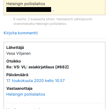
 <<sähköpostiosoite>> 
…
6 vuotta, 2 kuukautta sitten
: Vastaanotti sähköpostin
viranomaiselta
Helsingin poliisilaitos
.
Kirjoita kommentti
Lähettäjä
Vesa Viljanen
Otsikko
Re: VS: VL: asiakirjatilaus [#882]
Päivämäärä
17. toukokuuta 2020 kello 10.57
Vastaanottaja
Helsingin poliisilaitos