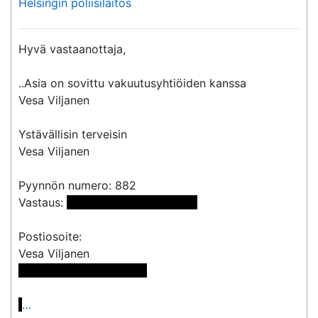
Helsingin poliisilaitos
Hyvä vastaanottaja,

..Asia on sovittu vakuutusyhtiöiden kanssa

Vesa Viljanen

Ystävällisin terveisin

Vesa Viljanen

Pyynnön numero: 882

Vastaus: 
 <<sähköpostiosoite>> 
Postiosoite:

 << Osoite poistettu >>

…