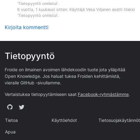
'Tietopyyntö onnistui'.
6 vuotta, 1 kuukausi sitten
: Käyttäjä
Vesa Viljanen
asetti tilaksi
'Tietopyyntö onnistui'.
Kirjoita kommentti
Tietopyyntö
Froide on ilmainen avoimen lähdekoodin tuote jota ylläpitää
Open Knowledge
. Jos haluat tukea Froiden kehittämistä,
vieraile
GitHub -sivullamme
.
Vertaistukea tietopyytämiseen saat
Facebook-ryhmästämme
.
GitHub
Twitter
Tietoa
Käyttöehdot
Tietosuojakäytännöt
Apua