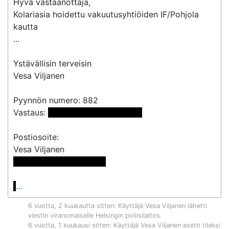
Hyvä vastaanottaja,

Kolariasia hoidettu vakuutusyhtiöiden IF/Pohjola 
kautta

...

Ystävällisin terveisin

Vesa Viljanen

Pyynnön numero: 882

Vastaus: 
 <<sähköpostiosoite>> 
Postiosoite:

 << Osoite poistettu >>

…
6 vuotta, 2 kuukautta sitten
: Käyttäjä
Vesa Viljanen
lähetti
viestin viranomaiselle
Helsingin poliisilaitos
.
6 vuotta, 1 kuukausi sitten
: Käyttäjä
Vesa Viljanen
asetti tilaksi