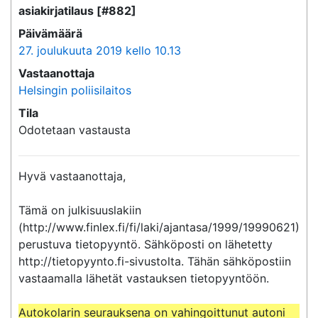
asiakirjatilaus [#882]
Päivämäärä
27. joulukuuta 2019 kello 10.13
Vastaanottaja
Helsingin poliisilaitos
Tila
Odotetaan vastausta
Hyvä vastaanottaja,

Tämä on julkisuuslakiin 
(http://www.finlex.fi/fi/laki/ajantasa/1999/19990621) 
perustuva tietopyyntö. Sähköposti on lähetetty 
http://tietopyynto.fi-sivustolta. Tähän sähköpostiin 
vastaamalla lähetät vastauksen tietopyyntöön.

Autokolarin seurauksena on vahingoittunut autoni 