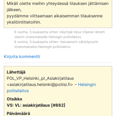
Mikäli olette meihin yhteydessä tilauksen jättämisen 
jälkeen,

pyydämme viittaamaan aikaisemman tilauksenne 
6 vuotta, 3 kuukautta sitten
: Käyttäjä
Vesa Viljanen
lähetti
viestin viranomaiselle
Helsingin poliisilaitos
.
6 vuotta, 3 kuukautta sitten
: Vastaanotti sähköpostin
viranomaiselta
Helsingin poliisilaitos
.
Kirjoita kommentti
Lähettäjä
POL_VP_Helsinki_pl_Asiakirjatilaus
<asiakirjatilaus.helsinki@poliisi.fi> –
Helsingin
poliisilaitos
Otsikko
VS: VL: asiakirjatilaus [#882]
Päivämäärä