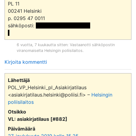
PL 11

00241 Helsinki

p. 0295 47 0011

sähköposti: 
 <<sähköpostiosoite>>

6 vuotta, 7 kuukautta sitten
: Vastaanotti sähköpostin
viranomaiselta
Helsingin poliisilaitos
.
Kirjoita kommentti
Lähettäjä
POL_VP_Helsinki_pl_Asiakirjatilaus
<asiakirjatilaus.helsinki@poliisi.fi> –
Helsingin
poliisilaitos
Otsikko
VL: asiakirjatilaus [#882]
Päivämäärä
27. joulukuuta 2019 kello 15.25