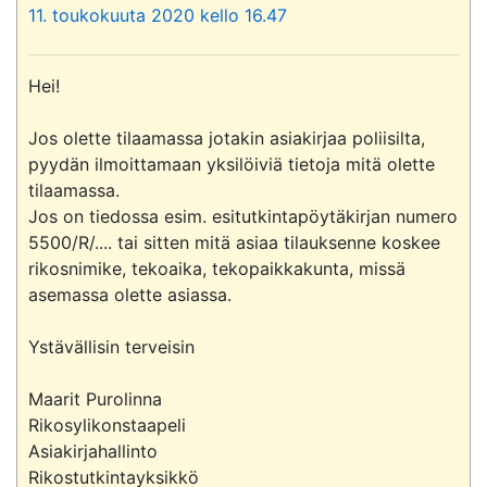
11. toukokuuta 2020 kello 16.47
Hei!

Jos olette tilaamassa jotakin asiakirjaa poliisilta, 
pyydän ilmoittamaan yksilöiviä tietoja mitä olette 
tilaamassa.

Jos on tiedossa esim. esitutkintapöytäkirjan numero 
5500/R/.... tai sitten mitä asiaa tilauksenne koskee 

rikosnimike, tekoaika, tekopaikkakunta, missä 
asemassa olette asiassa.

Ystävällisin terveisin

Maarit Purolinna

Rikosylikonstaapeli

Asiakirjahallinto

Rikostutkintayksikkö
