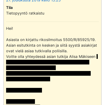
Tila
Tietopyyntö ratkaistu
Hei!

Asiasta on kirjattu rikosilmoitus 5500/R/85925/19.

Asian esitutkinta on kesken ja siitä syystä asiakirjat 
ovat vielä asiaa tutkivalla poliisilla.

Voitte olla yhteydessä asian tutkija Alisa Mäkiseen 
<<sähköpostiosoite>> jos haluatte tiedustella 
esitutkinnan valmistumiseen

liittyvästä aikataulusta tai teillä on esim. asiaan 
liittyvä korvausvaatimus.

Ystävällisin terveisin

Maarit Purolinna
