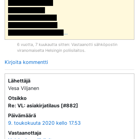
Rikosylikonstaapeli

Asiakirjahallinto

Rikostutkintayksikkö

Helsingin poliisilaitos

<<sähköpostiosoite>> 
…
6 vuotta, 7 kuukautta sitten
: Vastaanotti sähköpostin
viranomaiselta
Helsingin poliisilaitos
.
Kirjoita kommentti
Lähettäjä
Vesa Viljanen
Otsikko
Re: VL: asiakirjatilaus [#882]
Päivämäärä
9. toukokuuta 2020 kello 17.53
Vastaanottaja