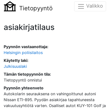
Valikko
Tietopyyntö
asiakirjatilaus
Pyynnön vastaanottaja:
Helsingin poliisilaitos
Käytetty laki:
Julkisuuslaki
Tämän tietopyynnön tila:
Tietopyyntö onnistui
Pyynnön yhteenveto
Autokolarin seurauksena on vahingoittunut autoni
Nissan ETI-895. Pyydän asiakirjaa tapahtuneesta
vakuutusyhtiötä varten. Osalliset autot KUY-101 Golf ja