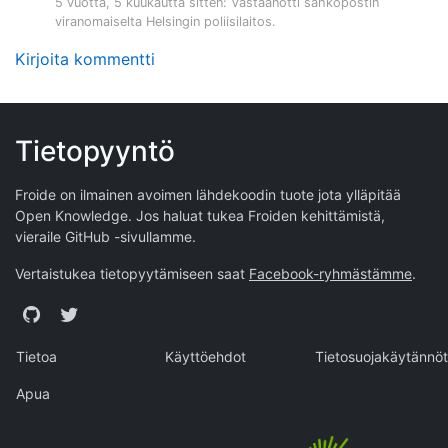
5 vuotta, 5 kuukautta sitten
: Vastaanotti sähköpostin
viranomaiselta
Helsingin poliisilaitos
.
Kirjoita kommentti
Tietopyyntö
Froide on ilmainen avoimen lähdekoodin tuote jota ylläpitää
Open Knowledge
. Jos haluat tukea Froiden kehittämistä,
vieraile
GitHub -sivullamme
.
Vertaistukea tietopyytämiseen saat
Facebook-ryhmästämme
.
GitHub
Twitter
Tietoa
Käyttöehdot
Tietosuojakäytännöt
Apua