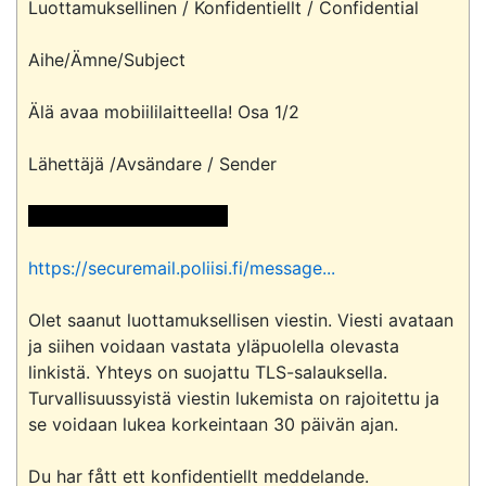
Luottamuksellinen / Konfidentiellt / Confidential

Aihe/Ämne/Subject

Älä avaa mobiililaitteella! Osa 1/2

Lähettäjä /Avsändare / Sender

 <<sähköpostiosoite>> 
https://securemail.poliisi.fi/message...
Olet saanut luottamuksellisen viestin. Viesti avataan 
ja siihen voidaan vastata yläpuolella olevasta 
linkistä. Yhteys on suojattu TLS-salauksella. 
Turvallisuussyistä viestin lukemista on rajoitettu ja 
se voidaan lukea korkeintaan 30 päivän ajan.

Du har fått ett konfidentiellt meddelande. 