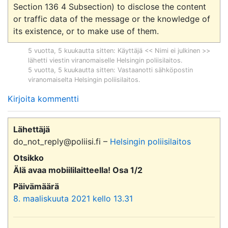
Section 136 4 Subsection) to disclose the content 
or traffic data of the message or the knowledge of 
5 vuotta, 5 kuukautta sitten
: Käyttäjä << Nimi ei julkinen >>
lähetti viestin viranomaiselle
Helsingin poliisilaitos
.
5 vuotta, 5 kuukautta sitten
: Vastaanotti sähköpostin
viranomaiselta
Helsingin poliisilaitos
.
Kirjoita kommentti
Lähettäjä
do_not_reply@poliisi.fi –
Helsingin poliisilaitos
Otsikko
Älä avaa mobiililaitteella! Osa 1/2
Päivämäärä
8. maaliskuuta 2021 kello 13.31