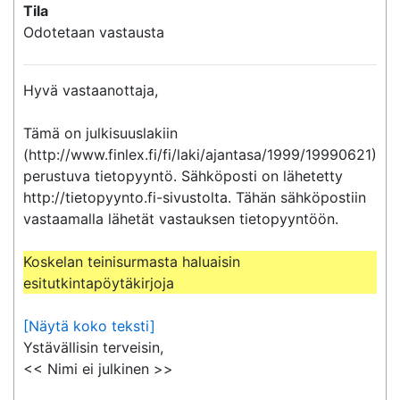
Tila
Odotetaan vastausta
Hyvä vastaanottaja,

Tämä on julkisuuslakiin 
(http://www.finlex.fi/fi/laki/ajantasa/1999/19990621) 
perustuva tietopyyntö. Sähköposti on lähetetty 
http://tietopyynto.fi-sivustolta. Tähän sähköpostiin 
vastaamalla lähetät vastauksen tietopyyntöön.

Koskelan teinisurmasta haluaisin 
esitutkintapöytäkirjoja
[Näytä koko teksti]
Ystävällisin terveisin,

<< Nimi ei julkinen >>