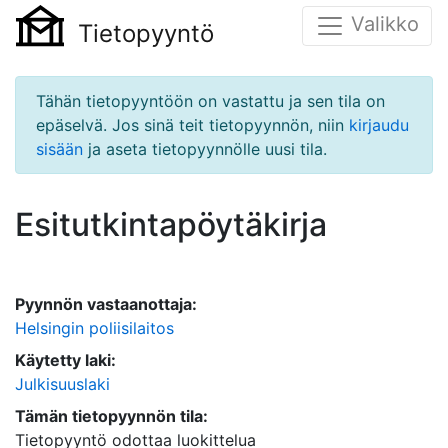
Valikko
Tietopyyntö
Tähän tietopyyntöön on vastattu ja sen tila on
epäselvä. Jos sinä teit tietopyynnön, niin
kirjaudu
sisään
ja aseta tietopyynnölle uusi tila.
Esitutkintapöytäkirja
Pyynnön vastaanottaja:
Helsingin poliisilaitos
Käytetty laki:
Julkisuuslaki
Tämän tietopyynnön tila:
Tietopyyntö odottaa luokittelua