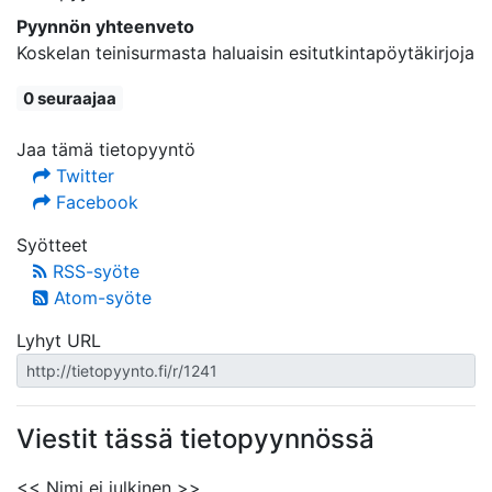
Pyynnön yhteenveto
Koskelan teinisurmasta haluaisin esitutkintapöytäkirjoja
0 seuraajaa
Jaa tämä tietopyyntö
Twitter
Facebook
Syötteet
RSS-syöte
Atom-syöte
Lyhyt URL
Viestit tässä tietopyynnössä
<< Nimi ei julkinen >>