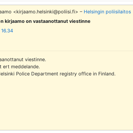
aamo <kirjaamo.helsinki@poliisi.fi> –
Helsingin poliisilaitos
sen kirjaamo on vastaanottanut viestinne
 16.34
aanottanut viestinne.

it ert meddelande.

sinki Police Department registry office in Finland.
