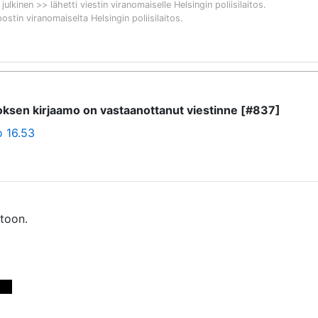
 julkinen >> lähetti viestin viranomaiselle
Helsingin poliisilaitos
.
postin viranomaiselta
Helsingin poliisilaitos
.
itoksen kirjaamo on vastaanottanut viestinne [#837]
o 16.53
oon. 

>> 