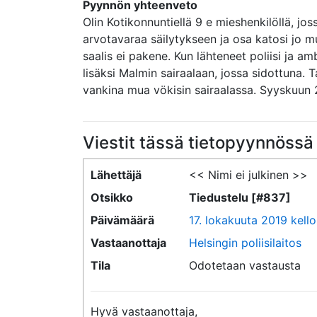
Pyynnön yhteenveto
Olin Kotikonnuntiellä 9 e mieshenkilöllä, jo
arvotavaraa säilytykseen ja osa katosi jo mu
saalis ei pakene. Kun lähteneet poliisi ja am
lisäksi Malmin sairaalaan, jossa sidottuna. 
vankina mua vökisin sairaalassa. Syyskuun 
Viestit tässä tietopyynnössä
Lähettäjä
<< Nimi ei julkinen >>
Otsikko
Tiedustelu [#837]
Päivämäärä
17. lokakuuta 2019 kello
Vastaanottaja
Helsingin poliisilaitos
Tila
Odotetaan vastausta
Hyvä vastaanottaja,
