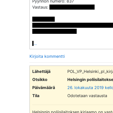
Pyynnön numero: 837

Vastaus: 
 <<sähköpostiosoite>>

Postiosoite:

<< Nimi poistettu >> << Nimi poistettu >>
<< Osoite poistettu >>

…
Kirjoita kommentti
Lähettäjä
POL_VP_Helsinki_pl_kirj
Otsikko
Helsingin poliisilaitok
Päivämäärä
26. lokakuuta 2019 kell
Tila
Odotetaan vastausta
Helsingin poliisilaitoksen kirjaamo on vast