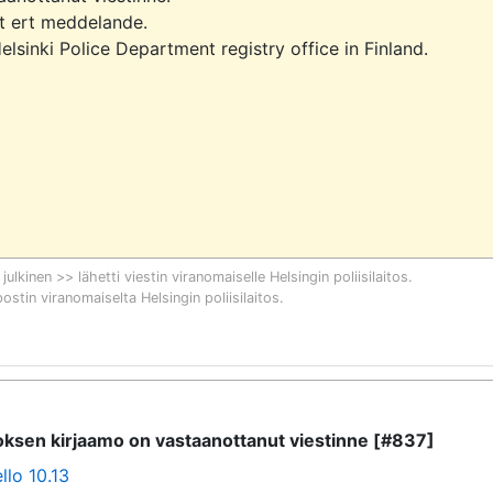
it ert meddelande.

sinki Police Department registry office in Finland.

 julkinen >> lähetti viestin viranomaiselle
Helsingin poliisilaitos
.
postin viranomaiselta
Helsingin poliisilaitos
.
itoksen kirjaamo on vastaanottanut viestinne [#837]
llo 10.13