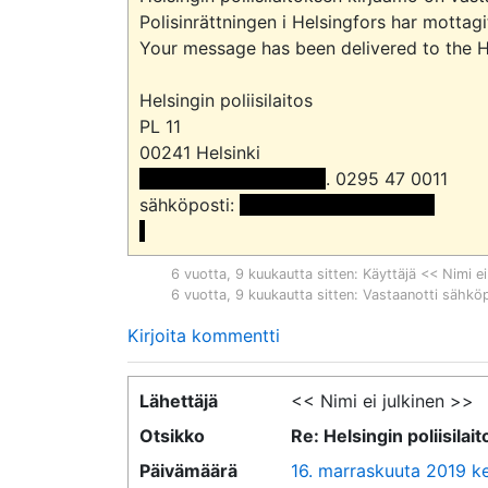
Polisinrättningen i Helsingfors har mottag
Your message has been delivered to the Hel
Helsingin poliisilaitos

PL 11

 << Nimi poistettu >> 
. 0295 47 0011

sähköposti: 
 <<sähköpostiosoite>>

6 vuotta, 9 kuukautta sitten
: Käyttäjä << Nimi ei
6 vuotta, 9 kuukautta sitten
: Vastaanotti sähkö
Kirjoita kommentti
Lähettäjä
<< Nimi ei julkinen >>
Otsikko
Re: Helsingin poliisila
Päivämäärä
16. marraskuuta 2019 ke