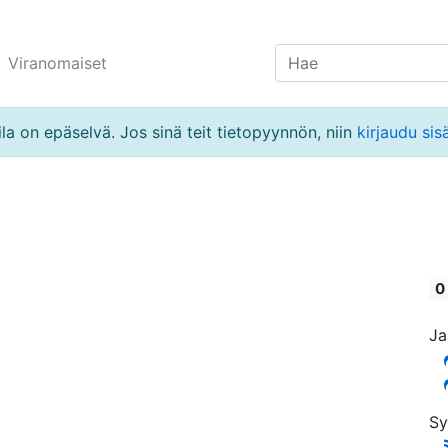
Viranomaiset
la on epäselvä. Jos sinä teit tietopyynnön, niin
kirjaudu sis
0
Ja
Sy