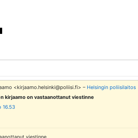


aamo <kirjaamo.helsinki@poliisi.fi> –
Helsingin poliisilaitos
sen kirjaamo on vastaanottanut viestinne
o 16.53
aanottanut viestinne.
