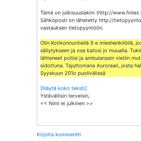
Tämä on julkisuuslakiin (http://www.finlex.
Sähköposti on lähetetty http://tietopyynto
vastauksen tietopyyntöön.

Olin Kotikonnuntiellä 9 e mieshenkilöllä, 
säilytykseen ja osa katosi jo muualla. Tuki
lähteneet poliisi ja ambulanssin vietiin mut
sidottuna. Tajuttomana Auroraan, josta hal
Syyskuun 201o puolivälissä
[Näytä koko teksti]
Ystävällisin terveisin,

<< Nimi ei julkinen >>
Kirjoita kommentti