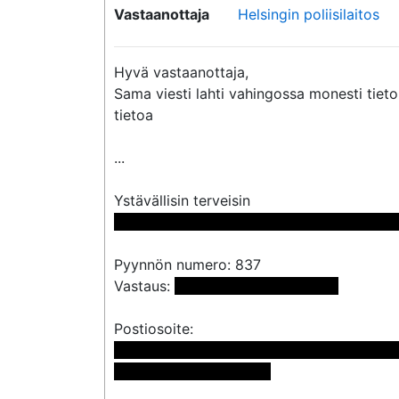
Vastaanottaja
Helsingin poliisilaitos
Hyvä vastaanottaja,

Sama viesti lahti vahingossa monesti tieto
tietoa

...

 << Nimi poistettu >> << Nimi poistettu 
Pyynnön numero: 837

Vastaus: 
 <<sähköpostiosoite>> 
 << Nimi poistettu >> << Nimi poistettu >>

<< Osoite poistettu >>
