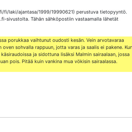
fi/fi/laki/ajantasa/1999/19990621) perustuva tietopyyntö. 
.fi-sivustolta. Tähän sähköpostiin vastaamalla lähetät 
jossa porukkaa vaihtunut oudosti kesän. Vein arvotavaraa 
n oven sohvalla rappuun, jotta varas ja saalis ei pakene. Kun
 käsiraudoissa ja sidottuna lisäksi Malmin sairaalaan, jossa 
uan pois. Pitää kuin vankina mua vökisin sairaalassa.
