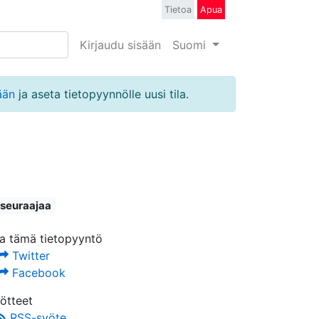
Tietoa
Apua
Kirjaudu sisään
Suomi
ään
ja aseta tietopyynnölle uusi tila.
 seuraajaa
a tämä tietopyyntö
Twitter
Facebook
ötteet
RSS-syöte