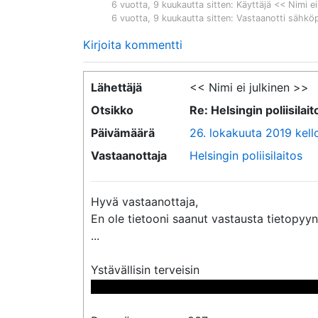
6 vuotta, 9 kuukautta sitten
: Käyttäjä << Nimi ei
6 vuotta, 9 kuukautta sitten
: Vastaanotti sähkö
Kirjoita kommentti
Lähettäjä
<< Nimi ei julkinen >>
Otsikko
Re: Helsingin poliisila
Päivämäärä
26. lokakuuta 2019 kell
Vastaanottaja
Helsingin poliisilaitos
Hyvä vastaanottaja,

En ole tietooni saanut vastausta tietopyynt
...

 << Nimi poistettu >> << Nimi poistettu 