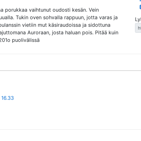
ssa porukkaa vaihtunut oudosti kesän. Vein
ualla. Tukin oven sohvalla rappuun, jotta varas ja
Ly
bulanssin vietiin mut käsiraudoissa ja sidottuna
Tajuttomana Auroraan, josta haluan pois. Pitää kuin
201o puolivälissä
 16.33