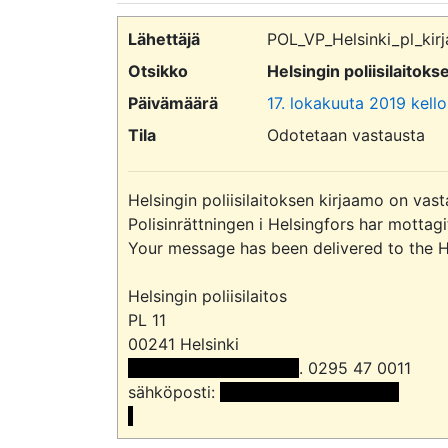
Lähettäjä
POL_VP_Helsinki_pl_kirj
Otsikko
Helsingin poliisilaitok
Päivämäärä
17. lokakuuta 2019 kello
Tila
Odotetaan vastausta
Helsingin poliisilaitoksen kirjaamo on vast
Polisinrättningen i Helsingfors har mottag
Your message has been delivered to the Hel
Helsingin poliisilaitos

PL 11

 << Nimi poistettu >> 
. 0295 47 0011

sähköposti: 
 <<sähköpostiosoite>>
