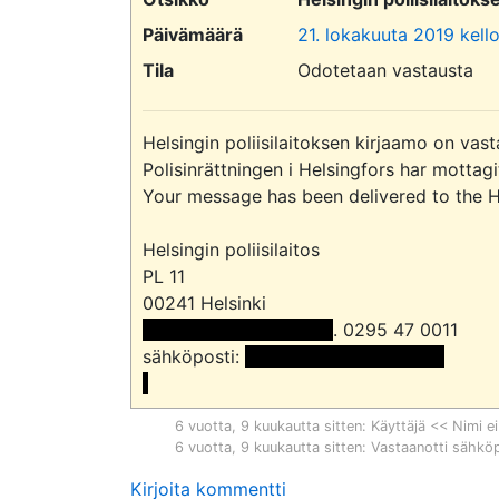
Päivämäärä
21. lokakuuta 2019 kell
Tila
Odotetaan vastausta
Helsingin poliisilaitoksen kirjaamo on vast
Polisinrättningen i Helsingfors har mottag
Your message has been delivered to the Hel
Helsingin poliisilaitos

PL 11

 << Nimi poistettu >> 
. 0295 47 0011

sähköposti: 
 <<sähköpostiosoite>>

6 vuotta, 9 kuukautta sitten
: Käyttäjä << Nimi ei
6 vuotta, 9 kuukautta sitten
: Vastaanotti sähkö
Kirjoita kommentti