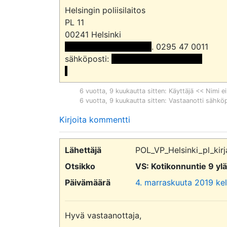
Helsingin poliisilaitos

PL 11

 << Nimi poistettu >> 
. 0295 47 0011

sähköposti: 
 <<sähköpostiosoite>>

6 vuotta, 9 kuukautta sitten
: Käyttäjä << Nimi ei
6 vuotta, 9 kuukautta sitten
: Vastaanotti sähkö
Kirjoita kommentti
Lähettäjä
POL_VP_Helsinki_pl_kirj
Otsikko
VS: Kotikonnuntie 9 yl
Päivämäärä
4. marraskuuta 2019 kel
Hyvä vastaanottaja,
