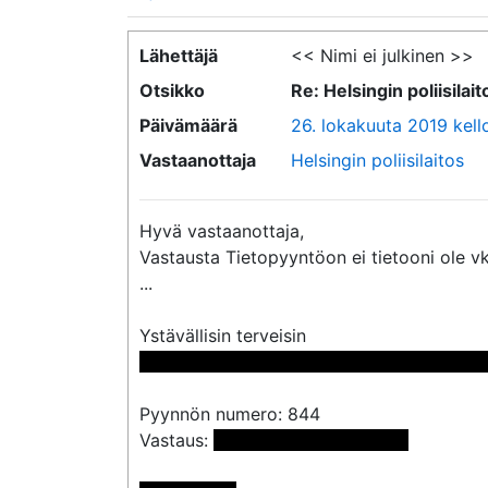
Lähettäjä
<< Nimi ei julkinen >>
Otsikko
Re: Helsingin poliisila
Päivämäärä
26. lokakuuta 2019 kell
Vastaanottaja
Helsingin poliisilaitos
Hyvä vastaanottaja,

Vastausta Tietopyyntöon ei tietooni ole vkel
...

 << Nimi poistettu >> << Nimi poistettu 
Pyynnön numero: 844

Vastaus: 
 <<sähköpostiosoite>>
