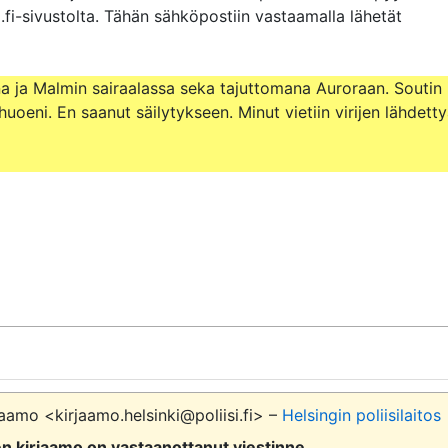
.fi-sivustolta. Tähän sähköpostiin vastaamalla lähetät 
a ja Malmin sairaalassa seka tajuttomana Auroraan. Soutin i
oeni. En saanut säilytykseen. Minut vietiin virijen lähdettya
aamo <kirjaamo.helsinki@poliisi.fi> –
Helsingin poliisilaitos
sen kirjaamo on vastaanottanut viestinne