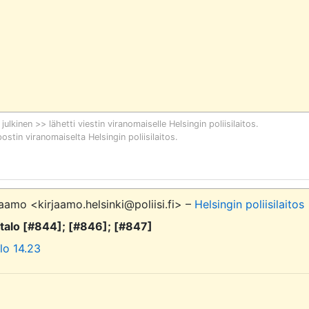
 julkinen >> lähetti viestin viranomaiselle
Helsingin poliisilaitos
.
postin viranomaiselta
Helsingin poliisilaitos
.
aamo <kirjaamo.helsinki@poliisi.fi> –
Helsingin poliisilaitos
ätalo [#844]; [#846]; [#847]
lo 14.23