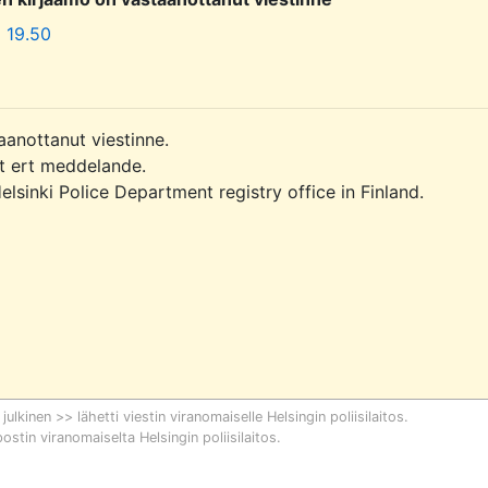
o 19.50
aanottanut viestinne.

it ert meddelande.

sinki Police Department registry office in Finland.

 julkinen >> lähetti viestin viranomaiselle
Helsingin poliisilaitos
.
postin viranomaiselta
Helsingin poliisilaitos
.