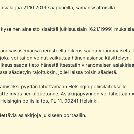
asiakirjaa 21.10.2019 saapuneilla, samansisältöisillä 
 kyseinen aineisto sisältää julkisuuslain (621/1999) mukaisia 
asianosaisasemansa perusteella oikeus saada viranomaiselta t
 joka voi tai on voinut vaikuttaa hänen asiansa käsittelyyn. 
oikeus saada tieto hänestä itsestään viranomaisen asiakirjaa
sa säädetyin rajoituksin, jollei laissa toisin säädetä.

ämiseksi pyydän lähettämään Helsingin poliisilaitokselle 
itatte myös henkilötietonne. Asiakirjapyynnön voi lähettää m
elsingin poliisilaitos, PL 11, 00241 Helsinki.

ettäviä asiakirjoja julkiseen portaaliin.
