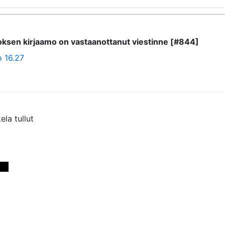
itoksen kirjaamo on vastaanottanut viestinne [#844]
o 16.27
a tullut 

>> 