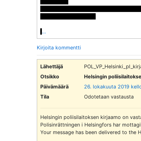
Postiosoite:

<< Nimi poistettu >> << Nimi poistettu >>
<< Osoite poistettu >>

…
Kirjoita kommentti
Lähettäjä
POL_VP_Helsinki_pl_kirj
Otsikko
Helsingin poliisilaitok
Päivämäärä
26. lokakuuta 2019 kell
Tila
Odotetaan vastausta
Helsingin poliisilaitoksen kirjaamo on vast
Polisinrättningen i Helsingfors har mottag
Your message has been delivered to the Hel