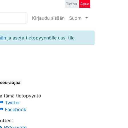
Tietoa
Apua
Kirjaudu sisään
Suomi
ään
ja aseta tietopyynnölle uusi tila.
 seuraajaa
a tämä tietopyyntö
Twitter
Facebook
ötteet
RSS-syöte