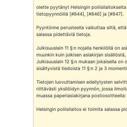
olette pyytänyt Helsingin poliisilaitokselta 
tietopyynnöillä [#844], [#846] ja [#847].

Pyyntönne perusteella vaikuttaa siltä, että
salassa pidettäviä tietoja. 

Julkisuuslain 11 §:n nojalla henkilöllä on 
muunkin kuin julkisen asiakirjan sisällöstä,
Julkisuuslain 12 §:n mukaan jokaisella on 
sisältyvistä tiedoista 11 §:n 2 ja 3 momentis
Tietojen luovuttamisen edellytysten selvitt
riittävästi yksilöidyn pyynnön, jossa ilmo
muassa paperiasiakirjana postiosoitteella: H
Helsingin poliisilaitos ei toimita salassa pid