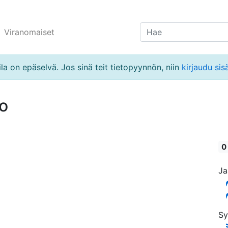
Viranomaiset
la on epäselvä. Jos sinä teit tietopyynnön, niin
kirjaudu sis
lo
0
Ja
Sy