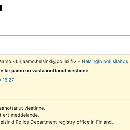


aamo <kirjaamo.helsinki@poliisi.fi> –
Helsingin poliisilaitos
sen kirjaamo on vastaanottanut viestinne
o 16.27
aanottanut viestinne.

it ert meddelande.

sinki Police Department registry office in Finland.
