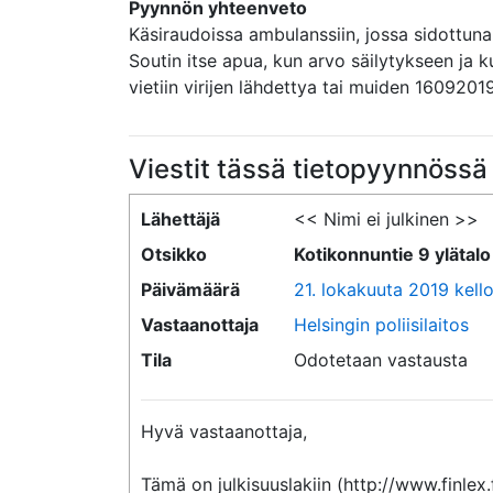
Pyynnön yhteenveto
Käsiraudoissa ambulanssiin, jossa sidottun
Soutin itse apua, kun arvo säilytykseen ja 
vietiin virijen lähdettya tai muiden 1609201
Viestit tässä tietopyynnössä
Lähettäjä
<< Nimi ei julkinen >>
Otsikko
Kotikonnuntie 9 ylätal
Päivämäärä
21. lokakuuta 2019 kell
Vastaanottaja
Helsingin poliisilaitos
Tila
Odotetaan vastausta
Hyvä vastaanottaja,

Tämä on julkisuuslakiin (http://www.finlex.