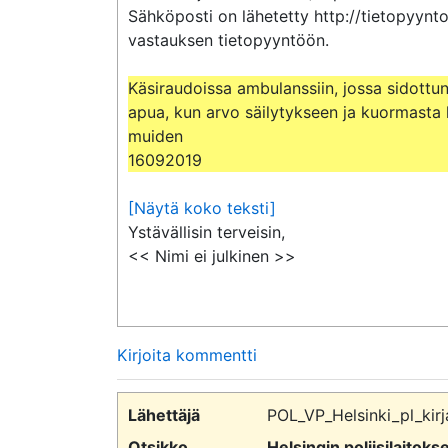
Sähköposti on lähetetty http://tietopyynto
vastauksen tietopyyntöön.

Käsiraudoissa ambulanssiin, jossa sidottun
apua, kun arvo säilytykseen ja kuormasta hu
muiden

16092019
[Näytä koko teksti]
Ystävällisin terveisin,

<< Nimi ei julkinen >>
Kirjoita kommentti
Lähettäjä
POL_VP_Helsinki_pl_kirj
Otsikko
Helsingin poliisilaitok