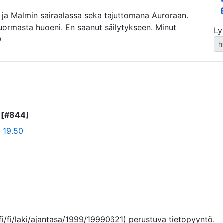
a ja Malmin sairaalassa seka tajuttomana Auroraan.
kuormasta huoeni. En saanut säilytykseen. Minut
Ly
9
o [#844]
o 19.50
fi/fi/laki/ajantasa/1999/19990621) perustuva tietopyyntö. 