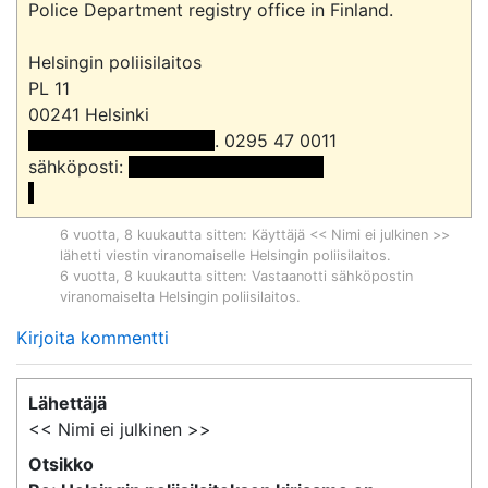
Police Department registry office in Finland.

Helsingin poliisilaitos

PL 11

 << Nimi poistettu >> 
. 0295 47 0011

sähköposti: 
 <<sähköpostiosoite>>

6 vuotta, 8 kuukautta sitten
: Käyttäjä << Nimi ei julkinen >>
lähetti viestin viranomaiselle
Helsingin poliisilaitos
.
6 vuotta, 8 kuukautta sitten
: Vastaanotti sähköpostin
viranomaiselta
Helsingin poliisilaitos
.
Kirjoita kommentti
Lähettäjä
<< Nimi ei julkinen >>
Otsikko