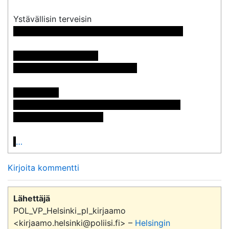
 << Nimi poistettu >> << Nimi poistettu >>

Pyynnön numero: 838

Vastaus: <<sähköpostiosoite>>

Postiosoite:

<< Nimi poistettu >> << Nimi poistettu >>

<< Osoite poistettu >>

…
Kirjoita kommentti
Lähettäjä
POL_VP_Helsinki_pl_kirjaamo
<kirjaamo.helsinki@poliisi.fi> –
Helsingin