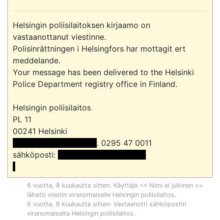
Helsingin poliisilaitoksen kirjaamo on 
vastaanottanut viestinne.

Polisinrättningen i Helsingfors har mottagit ert 
meddelande.

Your message has been delivered to the Helsinki 
Police Department registry office in Finland.

Helsingin poliisilaitos

PL 11

 << Nimi poistettu >> 
. 0295 47 0011

sähköposti: 
 <<sähköpostiosoite>>

6 vuotta, 8 kuukautta sitten
: Käyttäjä << Nimi ei julkinen >>
lähetti viestin viranomaiselle
Helsingin poliisilaitos
.
6 vuotta, 8 kuukautta sitten
: Vastaanotti sähköpostin
viranomaiselta
Helsingin poliisilaitos
.