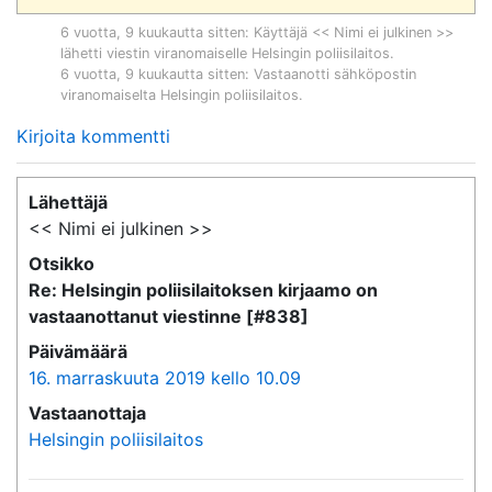
6 vuotta, 9 kuukautta sitten
: Käyttäjä << Nimi ei julkinen >>
lähetti viestin viranomaiselle
Helsingin poliisilaitos
.
6 vuotta, 9 kuukautta sitten
: Vastaanotti sähköpostin
viranomaiselta
Helsingin poliisilaitos
.
Kirjoita kommentti
Lähettäjä
<< Nimi ei julkinen >>
Otsikko
Re: Helsingin poliisilaitoksen kirjaamo on
vastaanottanut viestinne [#838]
Päivämäärä
16. marraskuuta 2019 kello 10.09
Vastaanottaja
Helsingin poliisilaitos