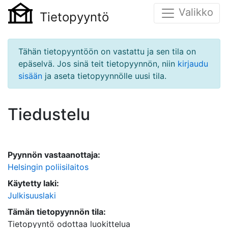
Valikko
Tietopyyntö
Tähän tietopyyntöön on vastattu ja sen tila on
epäselvä. Jos sinä teit tietopyynnön, niin
kirjaudu
sisään
ja aseta tietopyynnölle uusi tila.
Tiedustelu
Pyynnön vastaanottaja:
Helsingin poliisilaitos
Käytetty laki:
Julkisuuslaki
Tämän tietopyynnön tila:
Tietopyyntö odottaa luokittelua