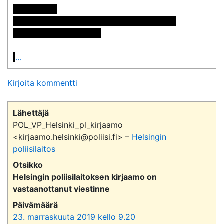
Postiosoite:

<< Nimi poistettu >> << Nimi poistettu >>

<< Osoite poistettu >>

…
Kirjoita kommentti
Lähettäjä
POL_VP_Helsinki_pl_kirjaamo
<kirjaamo.helsinki@poliisi.fi> –
Helsingin
poliisilaitos
Otsikko
Helsingin poliisilaitoksen kirjaamo on
vastaanottanut viestinne
Päivämäärä
23. marraskuuta 2019 kello 9.20