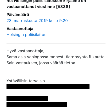
Re: Helsingin poliisilaitoksen kirjaamo on
vastaanottanut viestinne [#838]
Päivämäärä
23. marraskuuta 2019 kello 9.20
Vastaanottaja
Helsingin poliisilaitos
Hyvä vastaanottaja,

Sama asia vahingossa monesti tietopyynto.fi kautta. 
Sain vastauksen, jossa väärää tietoa. 

...

 << Nimi poistettu >> << Nimi poistettu >>

Pyynnön numero: 838

Vastaus: <<sähköpostiosoite>>
