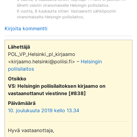
lähetti viestin viranomaiselle
Helsingin poliisilaitos
.
6 vuotta, 8 kuukautta sitten
: Vastaanotti sähköpostin
viranomaiselta
Helsingin poliisilaitos
.
Kirjoita kommentti
Lähettäjä
POL_VP_Helsinki_pl_kirjaamo
<kirjaamo.helsinki@poliisi.fi> –
Helsingin
poliisilaitos
Otsikko
VS: Helsingin poliisilaitoksen kirjaamo on
vastaanottanut viestinne [#838]
Päivämäärä
10. joulukuuta 2019 kello 13.34
Hyvä vastaanottaja,
