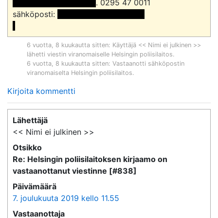
 << Nimi poistettu >> 
. 0295 47 0011

sähköposti: 
 <<sähköpostiosoite>>

6 vuotta, 8 kuukautta sitten
: Käyttäjä << Nimi ei julkinen >>
lähetti viestin viranomaiselle
Helsingin poliisilaitos
.
6 vuotta, 8 kuukautta sitten
: Vastaanotti sähköpostin
viranomaiselta
Helsingin poliisilaitos
.
Kirjoita kommentti
Lähettäjä
<< Nimi ei julkinen >>
Otsikko
Re: Helsingin poliisilaitoksen kirjaamo on
vastaanottanut viestinne [#838]
Päivämäärä
7. joulukuuta 2019 kello 11.55
Vastaanottaja