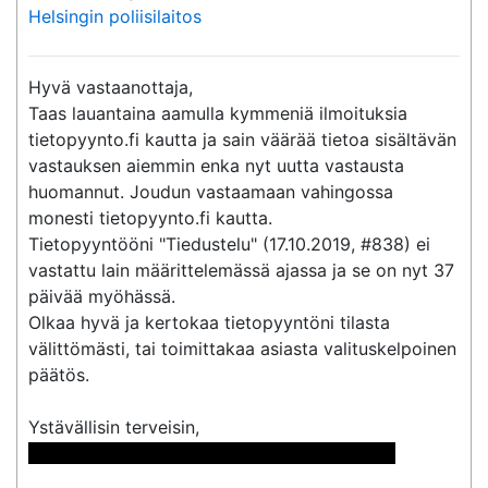
Helsingin poliisilaitos
Hyvä vastaanottaja,

Taas lauantaina aamulla kymmeniä ilmoituksia 
tietopyynto.fi kautta ja sain väärää tietoa sisältävän 
vastauksen aiemmin enka nyt uutta vastausta 
huomannut. Joudun vastaamaan vahingossa 
monesti tietopyynto.fi kautta. 

Tietopyyntööni "Tiedustelu" (17.10.2019, #838) ei 
vastattu lain määrittelemässä ajassa ja se on nyt 37 
päivää myöhässä.

Olkaa hyvä ja kertokaa tietopyyntöni tilasta 
välittömästi, tai toimittakaa asiasta valituskelpoinen 
päätös.

 << Nimi poistettu >> << Nimi poistettu >> 