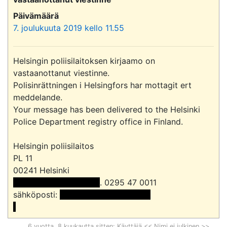
Päivämäärä
7. joulukuuta 2019 kello 11.55
Helsingin poliisilaitoksen kirjaamo on 
vastaanottanut viestinne.

Polisinrättningen i Helsingfors har mottagit ert 
meddelande.

Your message has been delivered to the Helsinki 
Police Department registry office in Finland.

Helsingin poliisilaitos

PL 11

 << Nimi poistettu >> 
. 0295 47 0011

sähköposti: 
 <<sähköpostiosoite>>

6 vuotta, 8 kuukautta sitten
: Käyttäjä << Nimi ei julkinen >>