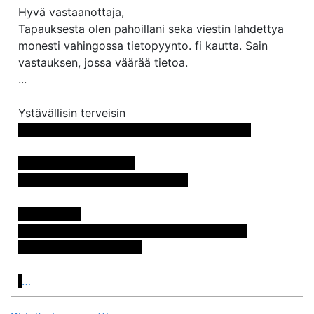
Hyvä vastaanottaja,

Tapauksesta olen pahoillani seka viestin lahdettya 
monesti vahingossa tietopyynto. fi kautta. Sain 
vastauksen, jossa väärää tietoa. 

...

 << Nimi poistettu >> << Nimi poistettu >>

Pyynnön numero: 838

Vastaus: <<sähköpostiosoite>>

Postiosoite:

<< Nimi poistettu >> << Nimi poistettu >>

<< Osoite poistettu >>

…