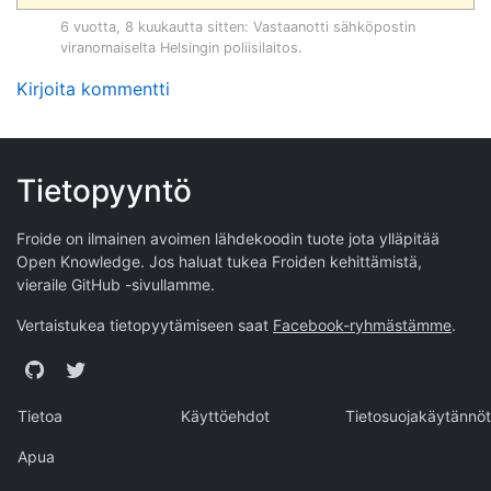
6 vuotta, 8 kuukautta sitten
: Vastaanotti sähköpostin
viranomaiselta
Helsingin poliisilaitos
.
Kirjoita kommentti
Tietopyyntö
Froide on ilmainen avoimen lähdekoodin tuote jota ylläpitää
Open Knowledge
. Jos haluat tukea Froiden kehittämistä,
vieraile
GitHub -sivullamme
.
Vertaistukea tietopyytämiseen saat
Facebook-ryhmästämme
.
GitHub
Twitter
Tietoa
Käyttöehdot
Tietosuojakäytännöt
Apua