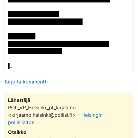
Pyynnön numero: 838

Vastaus: <<sähköpostiosoite>>

Postiosoite:

<< Nimi poistettu >> << Nimi poistettu >>

<< Osoite poistettu >>

…
Kirjoita kommentti
Lähettäjä
POL_VP_Helsinki_pl_kirjaamo
<kirjaamo.helsinki@poliisi.fi> –
Helsingin
poliisilaitos
Otsikko