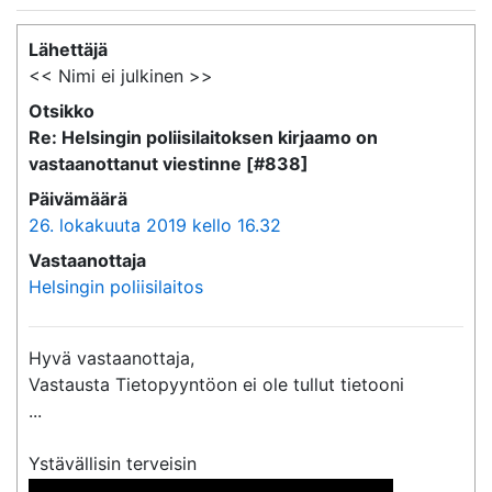
Lähettäjä
<< Nimi ei julkinen >>
Otsikko
Re: Helsingin poliisilaitoksen kirjaamo on
vastaanottanut viestinne [#838]
Päivämäärä
26. lokakuuta 2019 kello 16.32
Vastaanottaja
Helsingin poliisilaitos
Hyvä vastaanottaja,

Vastausta Tietopyyntöon ei ole tullut tietooni 

...

 << Nimi poistettu >> << Nimi poistettu >>
