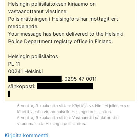
Helsingin poliisilaitoksen kirjaamo on 
vastaanottanut viestinne.

Polisinrättningen i Helsingfors har mottagit ert 
meddelande.

Your message has been delivered to the Helsinki 
Police Department registry office in Finland.

Helsingin poliisilaitos

PL 11

 << Nimi poistettu >> 
. 0295 47 0011

sähköposti: 
 <<sähköpostiosoite>>

6 vuotta, 9 kuukautta sitten
: Käyttäjä << Nimi ei julkinen >>
lähetti viestin viranomaiselle
Helsingin poliisilaitos
.
6 vuotta, 9 kuukautta sitten
: Vastaanotti sähköpostin
viranomaiselta
Helsingin poliisilaitos
.
Kirjoita kommentti