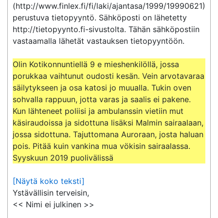
(http://www.finlex.fi/fi/laki/ajantasa/1999/19990621) 
perustuva tietopyyntö. Sähköposti on lähetetty 
http://tietopyynto.fi-sivustolta. Tähän sähköpostiin 
vastaamalla lähetät vastauksen tietopyyntöön.

Olin Kotikonnuntiellä 9 e mieshenkilöllä, jossa 
porukkaa vaihtunut oudosti kesän. Vein arvotavaraa 
säilytykseen ja osa katosi jo muualla. Tukin oven 
sohvalla rappuun, jotta varas ja saalis ei pakene. 
Kun lähteneet poliisi ja ambulanssin vietiin mut 
käsiraudoissa ja sidottuna lisäksi Malmin sairaalaan, 
jossa sidottuna. Tajuttomana Auroraan, josta haluan 
pois. Pitää kuin vankina mua vökisin sairaalassa.

Syyskuun 2019 puolivälissä
[Näytä koko teksti]
Ystävällisin terveisin,

<< Nimi ei julkinen >>