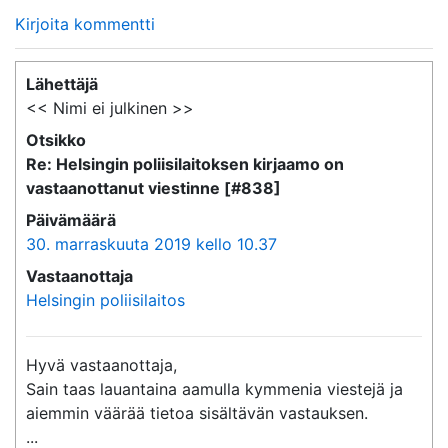
Kirjoita kommentti
Lähettäjä
<< Nimi ei julkinen >>
Otsikko
Re: Helsingin poliisilaitoksen kirjaamo on
vastaanottanut viestinne [#838]
Päivämäärä
30. marraskuuta 2019 kello 10.37
Vastaanottaja
Helsingin poliisilaitos
Hyvä vastaanottaja,

Sain taas lauantaina aamulla kymmenia viestejä ja 
aiemmin väärää tietoa sisältävän vastauksen. 

...
