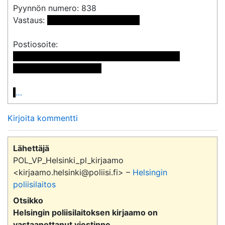
Pyynnön numero: 838

Vastaus: 
 <<sähköpostiosoite>> 
 << Nimi poistettu >> << Nimi poistettu >>

<< Osoite poistettu >>

…
Kirjoita kommentti
Lähettäjä
POL_VP_Helsinki_pl_kirjaamo
<kirjaamo.helsinki@poliisi.fi> –
Helsingin
poliisilaitos
Otsikko
Helsingin poliisilaitoksen kirjaamo on
vastaanottanut viestinne