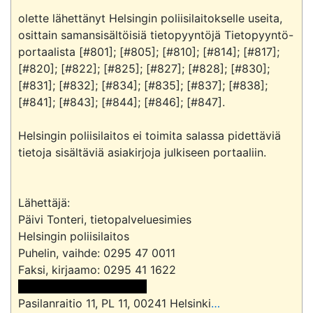
olette lähettänyt Helsingin poliisilaitokselle useita, 
osittain samansisältöisiä tietopyyntöjä Tietopyyntö-
portaalista [#801]; [#805]; [#810]; [#814]; [#817]; 
[#820]; [#822]; [#825]; [#827]; [#828]; [#830]; 
[#831]; [#832]; [#834]; [#835]; [#837]; [#838]; 
[#841]; [#843]; [#844]; [#846]; [#847].

Helsingin poliisilaitos ei toimita salassa pidettäviä 
tietoja sisältäviä asiakirjoja julkiseen portaaliin.

Lähettäjä:

Päivi Tonteri, tietopalveluesimies

Helsingin poliisilaitos

Puhelin, vaihde: 0295 47 0011

 <<sähköpostiosoite>> 
Pasilanraitio 11, PL 11, 00241 Helsinki
…