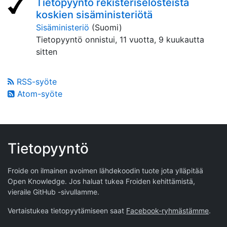
Tietopyyntö rekisteriselosteista
koskien sisäministeriötä
Sisäministeriö
(Suomi)
Tietopyyntö onnistui,
11 vuotta, 9 kuukautta
sitten
RSS-syöte
Atom-syöte
Tietopyyntö
Froide on ilmainen avoimen lähdekoodin tuote jota ylläpitää
Open Knowledge
. Jos haluat tukea Froiden kehittämistä,
vieraile
GitHub -sivullamme
.
Vertaistukea tietopyytämiseen saat
Facebook-ryhmästämme
.