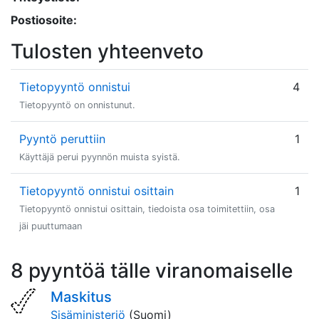
Postiosoite:
Tulosten yhteenveto
Tietopyyntö onnistui
4
Tietopyyntö on onnistunut.
Pyyntö peruttiin
1
Käyttäjä perui pyynnön muista syistä.
Tietopyyntö onnistui osittain
1
Tietopyyntö onnistui osittain, tiedoista osa toimitettiin, osa
jäi puuttumaan
8 pyyntöä tälle viranomaiselle
Maskitus
Sisäministeriö
(Suomi)