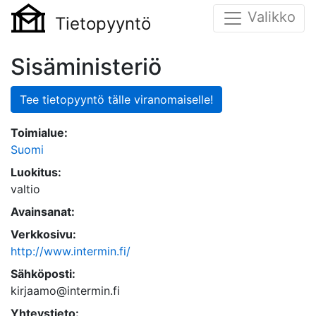
Valikko
Tietopyyntö
Sisäministeriö
Tee tietopyyntö tälle viranomaiselle!
Toimialue:
Suomi
Luokitus:
valtio
Avainsanat:
Verkkosivu:
http://www.intermin.fi/
Sähköposti:
kirjaamo@intermin.fi
Yhteystieto: