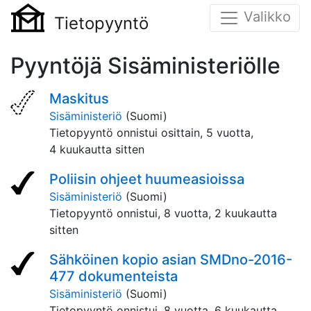
Valikko
Tietopyyntö
Pyyntöjä Sisäministeriölle
Maskitus
Sisäministeriö
(Suomi)
Tietopyyntö onnistui osittain,
5 vuotta,
4 kuukautta sitten
Poliisin ohjeet huumeasioissa
Sisäministeriö
(Suomi)
Tietopyyntö onnistui,
8 vuotta, 2 kuukautta
sitten
Sähköinen kopio asian SMDno-2016-
477 dokumenteista
Sisäministeriö
(Suomi)
Tietopyyntö onnistui,
8 vuotta, 6 kuukautta