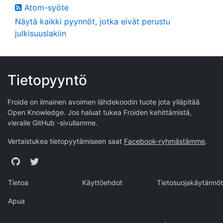
Atom-syöte
Näytä kaikki pyynnöt, jotka eivät perustu
julkisuuslakiin
Tietopyyntö
Froide on ilmainen avoimen lähdekoodin tuote jota ylläpitää
Open Knowledge
. Jos haluat tukea Froiden kehittämistä,
vieraile
GitHub -sivullamme
.
Vertaistukea tietopyytämiseen saat
Facebook-ryhmästämme
.
GitHub
Twitter
Tietoa
Käyttöehdot
Tietosuojakäytännöt
Apua