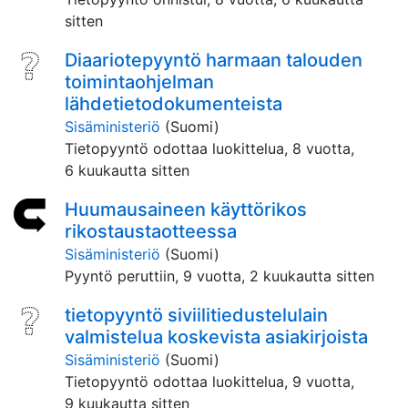
sitten
Diaariotepyyntö harmaan talouden
toimintaohjelman
lähdetietodokumenteista
Sisäministeriö
(Suomi)
Tietopyyntö odottaa luokittelua,
8 vuotta,
6 kuukautta sitten
Huumausaineen käyttörikos
rikostaustaotteessa
Sisäministeriö
(Suomi)
Pyyntö peruttiin,
9 vuotta, 2 kuukautta sitten
tietopyyntö siviilitiedustelulain
valmistelua koskevista asiakirjoista
Sisäministeriö
(Suomi)
Tietopyyntö odottaa luokittelua,
9 vuotta,
9 kuukautta sitten