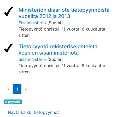
Ministeriön diaariote tietopyynnöistä
vuosilta 2012 ja 2013
Sisäministeriö
(Suomi)
Tietopyyntö onnistui,
11 vuotta, 6 kuukautta
sitten
Tietopyyntö rekisteriselosteista
koskien sisäministeriötä
Sisäministeriö
(Suomi)
Tietopyyntö onnistui,
11 vuotta, 9 kuukautta
sitten
edellinen
(tämä sivu)
seuraava
«
1
»
8 pyyntöä
Näytä kaikki tietopyynnöt