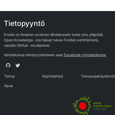
Tietopyyntö
Froide on ilmainen avoimen lähdekoodin tuote jota ylläpitää
Open Knowledge
. Jos haluat tukea Froiden kehittämistä,
vieraile
GitHub -sivullamme
.
Vertaistukea tietopyytämiseen saat
Facebook-ryhmästämme
.
GitHub
Twitter
Tietoa
Käyttöehdot
Tietosuojakäytännöt
Apua