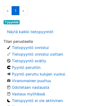
edellinen
(tämä sivu)
seuraava
«
1
»
7 pyyntöä
Näytä kaikki tietopyynnöt
Tilan perusteella
Tietopyyntö onnistui
Tietopyyntö onnistui osittain
Tietopyyntö evätty
Pyyntö peruttiin
Pyyntö peruttu kulujen vuoksi.
Viranomainen puuttuu
Odotetaan vastausta
Vastaus myöhässä
Tietopyyntö ei ole aktiivinen.