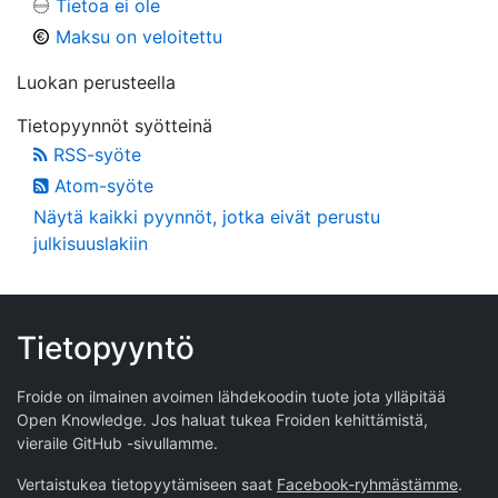
Tietoa ei ole
Maksu on veloitettu
Luokan perusteella
Tietopyynnöt syötteinä
RSS-syöte
Atom-syöte
Näytä kaikki pyynnöt, jotka eivät perustu
julkisuuslakiin
Tietopyyntö
Froide on ilmainen avoimen lähdekoodin tuote jota ylläpitää
Open Knowledge
. Jos haluat tukea Froiden kehittämistä,
vieraile
GitHub -sivullamme
.
Vertaistukea tietopyytämiseen saat
Facebook-ryhmästämme
.