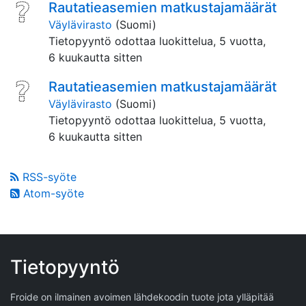
Rautatieasemien matkustajamäärät
Väylävirasto
(Suomi)
Tietopyyntö odottaa luokittelua,
5 vuotta,
6 kuukautta sitten
Rautatieasemien matkustajamäärät
Väylävirasto
(Suomi)
Tietopyyntö odottaa luokittelua,
5 vuotta,
6 kuukautta sitten
RSS-syöte
Atom-syöte
Tietopyyntö
Froide on ilmainen avoimen lähdekoodin tuote jota ylläpitää