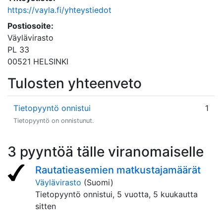
https://vayla.fi/yhteystiedot
Postiosoite:
Väylävirasto
PL 33
00521 HELSINKI
Tulosten yhteenveto
Tietopyyntö onnistui
1
Tietopyyntö on onnistunut.
3 pyyntöä tälle viranomaiselle
Rautatieasemien matkustajamäärät
Väylävirasto
(Suomi)
Tietopyyntö onnistui,
5 vuotta, 5 kuukautta
sitten