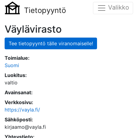
Valikko
Tietopyyntö
Väylävirasto
Tee tietopyyntö tälle viranomaiselle!
Toimialue:
Suomi
Luokitus:
valtio
Avainsanat:
Verkkosivu:
https://vayla.fi/
Sähköposti:
kirjaamo@vayla.fi
Yhteystieto: