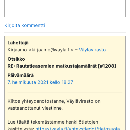
Kirjoita kommentti
Lähettäjä
Kirjaamo <kirjaamo@vayla.fi> –
Väylävirasto
Otsikko
RE: Rautatieasemien matkustajamäärät [#1208]
Päivämäärä
7. helmikuuta 2021 kello 18.27
Kiitos yhteydenotostanne, Väylävirasto on 
vastaanottanut viestinne.

Lue täältä tekemästämme henkilötietojen 
käsittelystä: 
https://vayla.fi/yhteystiedot/tietosuoja