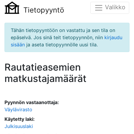
Valikko
Tietopyyntö
Tähän tietopyyntöön on vastattu ja sen tila on
epäselvä. Jos sinä teit tietopyynnön, niin
kirjaudu
sisään
ja aseta tietopyynnölle uusi tila.
Rautatieasemien
matkustajamäärät
Pyynnön vastaanottaja:
Väylävirasto
Käytetty laki:
Julkisuuslaki