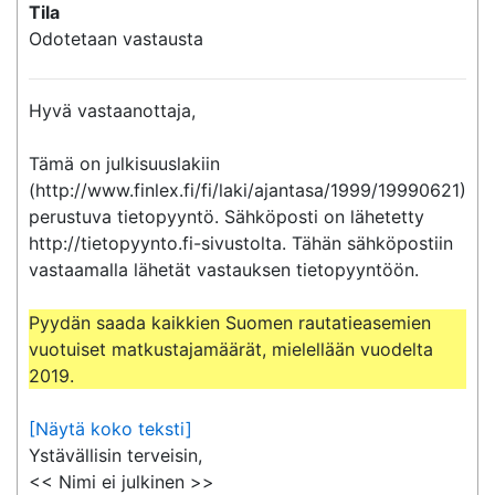
Tila
Odotetaan vastausta
Hyvä vastaanottaja,

Tämä on julkisuuslakiin 
(http://www.finlex.fi/fi/laki/ajantasa/1999/19990621) 
perustuva tietopyyntö. Sähköposti on lähetetty 
http://tietopyynto.fi-sivustolta. Tähän sähköpostiin 
vastaamalla lähetät vastauksen tietopyyntöön.

Pyydän saada kaikkien Suomen rautatieasemien 
vuotuiset matkustajamäärät, mielellään vuodelta 
2019.
[Näytä koko teksti]
Ystävällisin terveisin,

<< Nimi ei julkinen >>