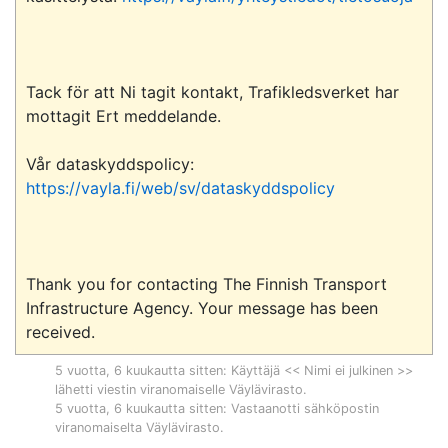
Tack för att Ni tagit kontakt, Trafikledsverket har 
mottagit Ert meddelande.

Vår dataskyddspolicy: 
https://vayla.fi/web/sv/dataskyddspolicy
Thank you for contacting The Finnish Transport 
Infrastructure Agency. Your message has been 
5 vuotta, 6 kuukautta sitten
: Käyttäjä << Nimi ei julkinen >>
lähetti viestin viranomaiselle
Väylävirasto
.
5 vuotta, 6 kuukautta sitten
: Vastaanotti sähköpostin
viranomaiselta
Väylävirasto
.