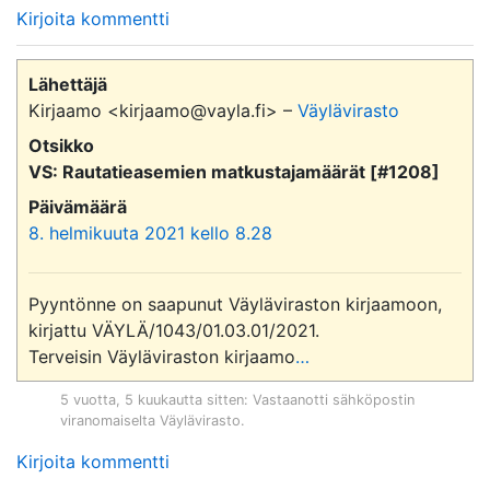
Kirjoita kommentti
Lähettäjä
Kirjaamo <kirjaamo@vayla.fi> –
Väylävirasto
Otsikko
VS: Rautatieasemien matkustajamäärät [#1208]
Päivämäärä
8. helmikuuta 2021 kello 8.28
Pyyntönne on saapunut Väyläviraston kirjaamoon, 
kirjattu VÄYLÄ/1043/01.03.01/2021.

Terveisin Väyläviraston kirjaamo
…
5 vuotta, 5 kuukautta sitten
: Vastaanotti sähköpostin
viranomaiselta
Väylävirasto
.
Kirjoita kommentti