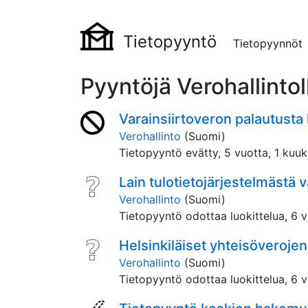
Tietopyyntö
Tietopyynnöt
Pyyntöjä Verohallintol
Varainsiirtoveron palautusta
Verohallinto
(Suomi)
Tietopyyntö evätty,
5 vuotta, 1 kuuk
Lain tulotietojärjestelmästä v
Verohallinto
(Suomi)
Tietopyyntö odottaa luokittelua,
6 v
Helsinkiläiset yh­tei­sö­ve­ro­je
Verohallinto
(Suomi)
Tietopyyntö odottaa luokittelua,
6 v