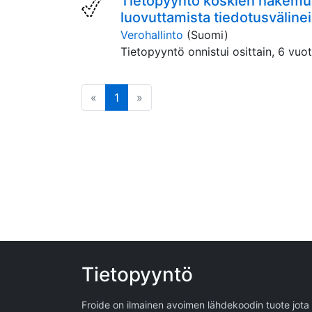
Tietopyyntö koskien hakemuks
luovuttamista tiedotusvälinei
Verohallinto
(Suomi)
Tietopyyntö onnistui osittain,
6 vuot
edellinen
(tämä sivu)
seuraava
«
1
»
Tietopyyntö
Froide on ilmainen avoimen lähdekoodin tuote jota