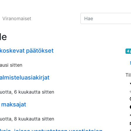
Viranomaiset
le
 koskevat päätökset
4 
ausi sitten
Ti
almisteluasiakirjat
uotta, 6 kuukautta sitten
n mak­sa­jat
uotta, 8 kuukautta sitten