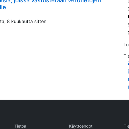
ia, joissa vastustetaan verotietojen
lle
ta, 8 kuukautta sitten
Lu
Ti
Tietoa
Käyttöehdot
Ti