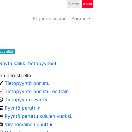
Tietoa
Apua
Kirjaudu sisään
Suomi
pyyntöä
Näytä kaikki tietopyynnöt
lan perusteella
Tietopyyntö onnistui
Tietopyyntö onnistui osittain
Tietopyyntö evätty
Pyyntö peruttiin
Pyyntö peruttu kulujen vuoksi.
Viranomainen puuttuu