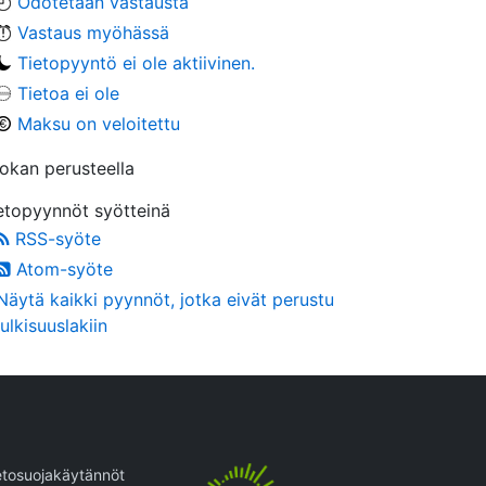
Odotetaan vastausta
Vastaus myöhässä
Tietopyyntö ei ole aktiivinen.
Tietoa ei ole
Maksu on veloitettu
okan perusteella
etopyynnöt syötteinä
RSS-syöte
Atom-syöte
Näytä kaikki pyynnöt, jotka eivät perustu
julkisuuslakiin
etosuojakäytännöt