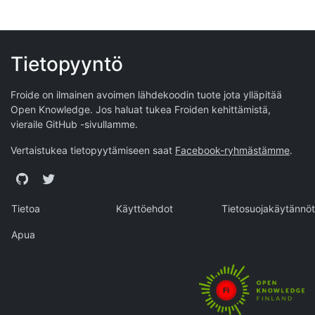
Tietopyyntö
Froide on ilmainen avoimen lähdekoodin tuote jota ylläpitää
Open Knowledge
. Jos haluat tukea Froiden kehittämistä,
vieraile
GitHub -sivullamme
.
Vertaistukea tietopyytämiseen saat
Facebook-ryhmästämme
.
GitHub
Twitter
Tietoa
Käyttöehdot
Tietosuojakäytännöt
Apua