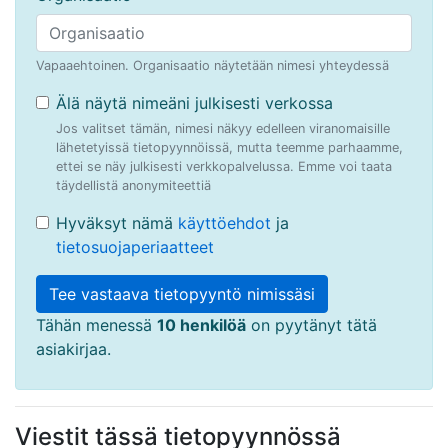
Vapaaehtoinen. Organisaatio näytetään nimesi yhteydessä
Älä näytä nimeäni julkisesti verkossa
Jos valitset tämän, nimesi näkyy edelleen viranomaisille
lähetetyissä tietopyynnöissä, mutta teemme parhaamme,
ettei se näy julkisesti verkkopalvelussa. Emme voi taata
täydellistä anonymiteettiä
Hyväksyt nämä
käyttöehdot
ja
tietosuojaperiaatteet
Tee vastaava tietopyyntö nimissäsi
Tähän menessä
10 henkilöä
on pyytänyt tätä
asiakirjaa.
Viestit tässä tietopyynnössä