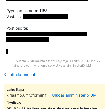
Pyynnön numero: 1153

Vastaus: 
 <<sähköpostiosoite>> 
 << Nimi poistettu >> << Nimi poistettu >>

<< Osoite poistettu >>

…
5 vuotta, 7 kuukautta sitten
: Käyttäjä << Nimi ei julkinen >>
lähetti viestin viranomaiselle
Ulkoasiainministeriö UM
.
Kirjoita kommentti
Lähettäjä
kirjaamo.um@formin.fi –
Ulkoasiainministeriö UM
Otsikko
RE: RE: Al-holista noudettujen naisten ja lapsien