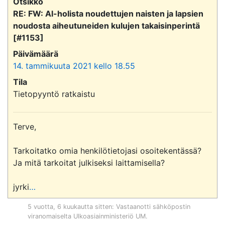
Otsikko
RE: FW: Al-holista noudettujen naisten ja lapsien
noudosta aiheutuneiden kulujen takaisinperintä
[#1153]
Päivämäärä
14. tammikuuta 2021 kello 18.55
Tila
Tietopyyntö ratkaistu
Terve,

Tarkoitatko omia henkilötietojasi osoitekentässä? 
Ja mitä tarkoitat julkiseksi laittamisella?

jyrki
…
5 vuotta, 6 kuukautta sitten
: Vastaanotti sähköpostin
viranomaiselta
Ulkoasiainministeriö UM
.