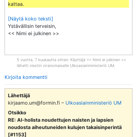
kattaa.
[Näytä koko teksti]
Ystävällisin terveisin,

<< Nimi ei julkinen >>
5 vuotta, 7 kuukautta sitten
: Käyttäjä << Nimi ei julkinen >>
lähetti viestin viranomaiselle
Ulkoasiainministeriö UM
.
Kirjoita kommentti
Lähettäjä
kirjaamo.um@formin.fi –
Ulkoasiainministeriö UM
Otsikko
RE: Al-holista noudettujen naisten ja lapsien
noudosta aiheutuneiden kulujen takaisinperintä
[#1153]