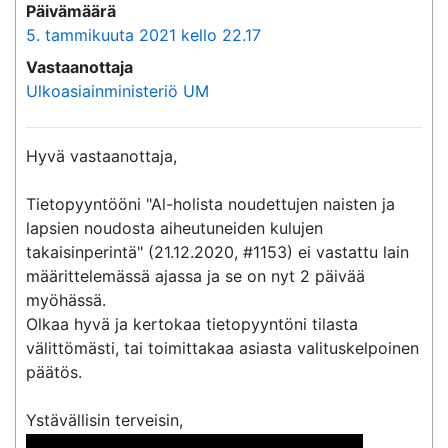
Päivämäärä
5. tammikuuta 2021 kello 22.17
Vastaanottaja
Ulkoasiainministeriö UM
Hyvä vastaanottaja,

Tietopyyntööni "Al-holista noudettujen naisten ja 
lapsien noudosta aiheutuneiden kulujen 
takaisinperintä" (21.12.2020, #1153) ei vastattu lain 
määrittelemässä ajassa ja se on nyt 2 päivää 
myöhässä.

Olkaa hyvä ja kertokaa tietopyyntöni tilasta 
välittömästi, tai toimittakaa asiasta valituskelpoinen 
päätös.

 << Nimi poistettu >> << Nimi poistettu >> 