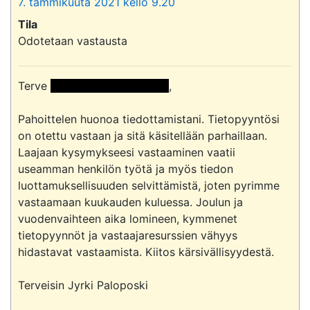
7. tammikuuta 2021 kello 9.20
Tila
Odotetaan vastausta
Terve 
 << Nimi poistettu >> 
,

Pahoittelen huonoa tiedottamistani. Tietopyyntösi 
on otettu vastaan ja sitä käsitellään parhaillaan. 
Laajaan kysymykseesi vastaaminen vaatii 
useamman henkilön työtä ja myös tiedon 
luottamuksellisuuden selvittämistä, joten pyrimme 
vastaamaan kuukauden kuluessa. Joulun ja 
vuodenvaihteen aika lomineen, kymmenet 
tietopyynnöt ja vastaajaresurssien vähyys 
hidastavat vastaamista. Kiitos kärsivällisyydestä.

Terveisin Jyrki Paloposki
