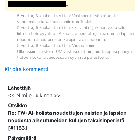
 <<sähköpostiosoite>> 
…
5 vuotta, 6 kuukautta sitten
: Vastaanotti sähköpostin
viranomaiselta
Ulkoasiainministeriö UM
.
5 vuotta, 6 kuukautta sitten
: << Nimi ei julkinen >> julkaisi
liitteen tietopyyntöön
Al-holista noudettujen naisten ja lapsien
noudosta aiheutuneiden kulujen takaisinperintä
.
5 vuotta, 6 kuukautta sitten
: Viranomainen
Ulkoasiainministeriö UM
vastasi osittain, mutta epäsi pääsyn
tietoon kokonaisuudessaan syyn n/a perusteella.
Kirjoita kommentti
Lähettäjä
<< Nimi ei julkinen >>
Otsikko
Re: FW: Al-holista noudettujen naisten ja lapsien
noudosta aiheutuneiden kulujen takaisinperintä
[#1153]
Päivämäärä