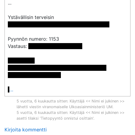
...

 << Nimi poistettu >> << Nimi poistettu >> 
Pyynnön numero: 1153

Vastaus: 
 <<sähköpostiosoite>>

Postiosoite:

<< Nimi poistettu >> << Nimi poistettu >>

<< Osoite poistettu >>

…
5 vuotta, 6 kuukautta sitten
: Käyttäjä << Nimi ei julkinen >>
lähetti viestin viranomaiselle
Ulkoasiainministeriö UM
.
5 vuotta, 6 kuukautta sitten
: Käyttäjä << Nimi ei julkinen >>
asetti tilaksi 'Tietopyyntö onnistui osittain'.
Kirjoita kommentti