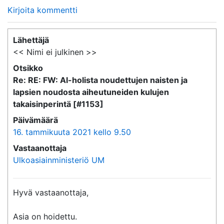
Kirjoita kommentti
Lähettäjä
<< Nimi ei julkinen >>
Otsikko
Re: RE: FW: Al-holista noudettujen naisten ja
lapsien noudosta aiheutuneiden kulujen
takaisinperintä [#1153]
Päivämäärä
16. tammikuuta 2021 kello 9.50
Vastaanottaja
Ulkoasiainministeriö UM
Hyvä vastaanottaja,

Asia on hoidettu.
