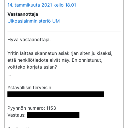
14. tammikuuta 2021 kello 18.01
Vastaanottaja
Ulkoasiainministeriö UM
Hyvä vastaanottaja,

Yritin laittaa skannatun asiakirjan siten julkiseksi, 
että henkilötiedote eivät näy. En onnistunut, 
voitteko korjata asian?

...

 << Nimi poistettu >> << Nimi poistettu >> 
Pyynnön numero: 1153

Vastaus: 
 <<sähköpostiosoite>> 