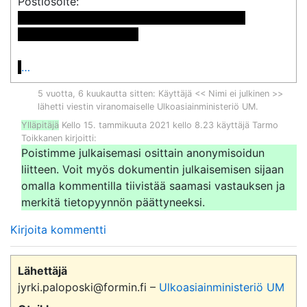
 << Nimi poistettu >> << Nimi poistettu >>

<< Osoite poistettu >>

…
5 vuotta, 6 kuukautta sitten
: Käyttäjä << Nimi ei julkinen >>
lähetti viestin viranomaiselle
Ulkoasiainministeriö UM
.
Ylläpitäjä
Kello 15. tammikuuta 2021 kello 8.23 käyttäjä Tarmo
Toikkanen kirjoitti:
Poistimme julkaisemasi osittain anonymisoidun
liitteen. Voit myös dokumentin julkaisemisen sijaan
omalla kommentilla tiivistää saamasi vastauksen ja
merkitä tietopyynnön päättyneeksi.
Kirjoita kommentti
Lähettäjä
jyrki.paloposki@formin.fi –
Ulkoasiainministeriö UM