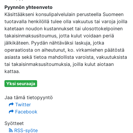
Pyynnön yhteenveto
Käsittääkseni konsulipalvelulain perusteella Suomeen
tuotavalla henkilöllä tulee olla vakuutus tai varoja joilla
katetaan noudon kustannukset tai ulosottokelpoinen
takaisinmaksusitoumus, jotta kulut voidaan periä
jälkikäteen. Pyydän nähtäväksi laskuja, jotka
operaatiosta on aiheutunut, ko. virkamiehen päätöstä
asiasta sekä tietoa mahdollista varoista, vakuutuksista
tai takaisinmaksusitoumuksia, joilla kulut aiotaan
kattaa.
Yksi seuraaja
Jaa tämä tietopyyntö
Twitter
Facebook
Syötteet
RSS-syöte