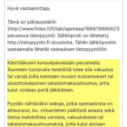
Hyvä vastaanottaja,

Tämä on julkisuuslakiin 
(http://www.finlex.fi/fi/laki/ajantasa/1999/19990621) 
perustuva tietopyyntö. Sähköposti on lähetetty 
http://tietopyynto.fi-sivustolta. Tähän sähköpostiin 
vastaamalla lähetät vastauksen tietopyyntöön.

Käsittääkseni konsulipalvelulain perusteella 
Suomeen tuotavalla henkilöllä tulee olla vakuutus 
tai varoja joilla katetaan noudon kustannukset tai 
ulosottokelpoinen takaisinmaksusitoumus, jotta 
kulut voidaan periä jälkikäteen. 

Pyydän nähtäväksi laskuja, jotka operaatiosta on 
aiheutunut, ko. virkamiehen päätöstä asiasta sekä 
tietoa mahdollista varoista, vakuutuksista tai 
takaisinmaksusitoumuksia, joilla kulut aiotaan 