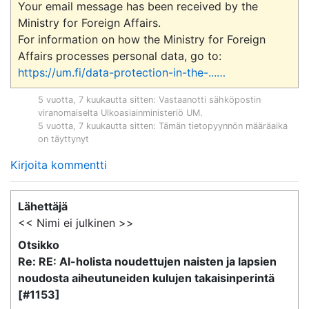
Your email message has been received by the 
Ministry for Foreign Affairs.

For information on how the Ministry for Foreign 
Affairs processes personal data, go to: 
https://um.fi/data-protection-in-the-...
…
5 vuotta, 7 kuukautta sitten
: Vastaanotti sähköpostin
viranomaiselta
Ulkoasiainministeriö UM
.
5 vuotta, 7 kuukautta sitten
: Tämän tietopyynnön määräaika
on täyttynyt
Kirjoita kommentti
Lähettäjä
<< Nimi ei julkinen >>
Otsikko
Re: RE: Al-holista noudettujen naisten ja lapsien
noudosta aiheutuneiden kulujen takaisinperintä
[#1153]