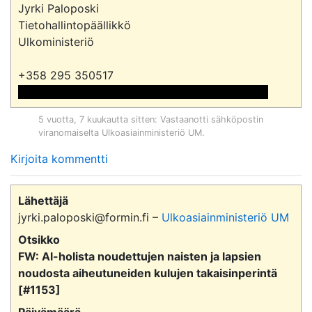
Jyrki Paloposki

Tietohallintopäällikkö

Ulkoministeriö

 <<sähköpostiosoite>> ja sähköpostiosoite>> 
5 vuotta, 7 kuukautta sitten
: Vastaanotti sähköpostin
viranomaiselta
Ulkoasiainministeriö UM
.
Kirjoita kommentti
Lähettäjä
jyrki.paloposki@formin.fi –
Ulkoasiainministeriö UM
Otsikko
FW: Al-holista noudettujen naisten ja lapsien
noudosta aiheutuneiden kulujen takaisinperintä
[#1153]
Päivämäärä