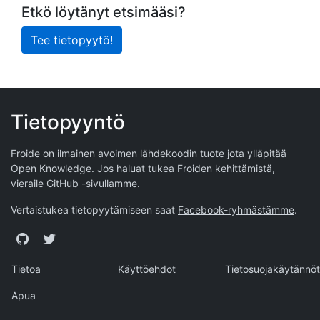
Etkö löytänyt etsimääsi?
Tee tietopyytö!
Tietopyyntö
Froide on ilmainen avoimen lähdekoodin tuote jota ylläpitää
Open Knowledge
. Jos haluat tukea Froiden kehittämistä,
vieraile
GitHub -sivullamme
.
Vertaistukea tietopyytämiseen saat
Facebook-ryhmästämme
.
GitHub
Twitter
Tietoa
Käyttöehdot
Tietosuojakäytännöt
Apua