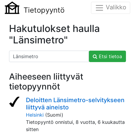
Valikko
Tietopyyntö
Hakutulokset haulla
"Länsimetro"
Etsi tietoa
Aiheeseen liittyvät
tietopyynnöt
Deloitten Länsimetro-selvitykseen
liittyvä aineisto
Helsinki
(Suomi)
Tietopyyntö onnistui,
8 vuotta, 6 kuukautta
sitten