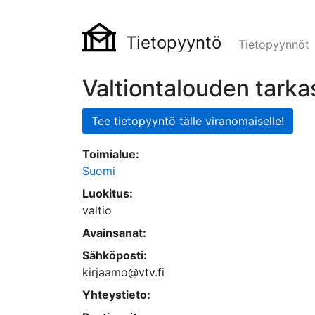
Tietopyyntö
Tietopyynnöt
Valtiontalouden tarka
Tee tietopyyntö tälle viranomaiselle!
Toimialue:
Suomi
Luokitus:
valtio
Avainsanat:
Sähköposti:
kirjaamo@vtv.fi
Yhteystieto: