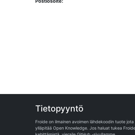
Postiosoite:
Tietopyyntö
Froide on ilmainen avoimen lähdekoodin tuote jota
ylläpitää
Open Knowledge
. Jos haluat tukea Froid
kehittämistä, vieraile
GitHub -sivullamme
.