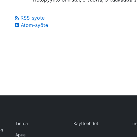
RSS-syöte
Atom-syöte
Tietoa
Käyttöehdot
Ti
en
Apua