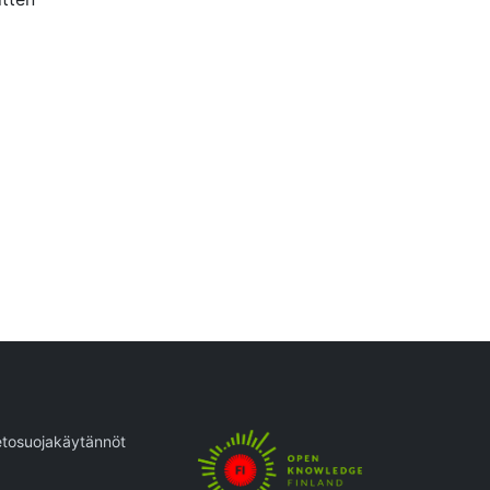
etosuojakäytännöt