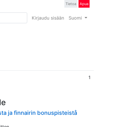
Tietoa
Apua
Kirjaudu sisään
Suomi
1
le
sta ja finnairin bonuspisteistå
itten