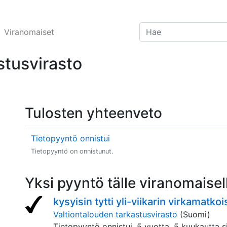
Viranomaiset
stusvirasto
Tulosten yhteenveto
Tietopyyntö onnistui
Tietopyyntö on onnistunut.
Yksi pyyntö tälle viranomaisel
kysyisin tytti yli-viikarin virkamatkoi
Valtiontalouden tarkastusvirasto
(Suomi)
Tietopyyntö onnistui,
5 vuotta, 5 kuukautta s