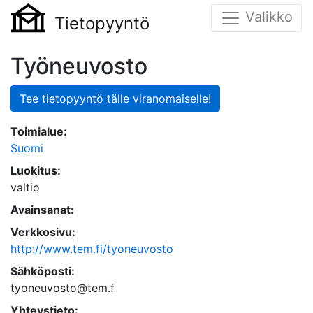
Valikko
Tietopyyntö
Työneuvosto
Tee tietopyyntö tälle viranomaiselle!
Toimialue:
Suomi
Luokitus:
valtio
Avainsanat:
Verkkosivu:
http://www.tem.fi/tyoneuvosto
Sähköposti:
tyoneuvosto@tem.f
Yhteystieto: