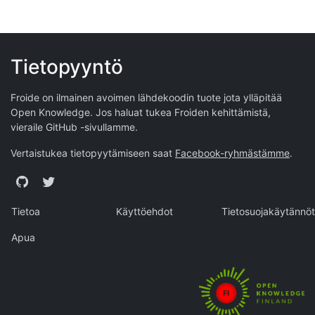
Tietopyyntö
Froide on ilmainen avoimen lähdekoodin tuote jota ylläpitää
Open Knowledge
. Jos haluat tukea Froiden kehittämistä,
vieraile
GitHub -sivullamme
.
Vertaistukea tietopyytämiseen saat
Facebook-ryhmästämme
.
GitHub
Twitter
Tietoa
Käyttöehdot
Tietosuojakäytännöt
Apua