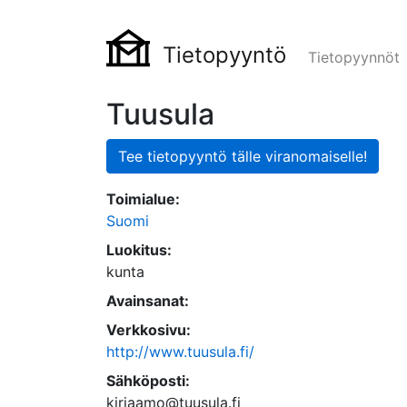
Tietopyyntö
Tietopyynnöt
Tuusula
Tee tietopyyntö tälle viranomaiselle!
Toimialue:
Suomi
Luokitus:
kunta
Avainsanat:
Verkkosivu:
http://www.tuusula.fi/
Sähköposti:
kirjaamo@tuusula.fi