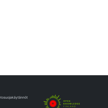
etosuojakäytännöt