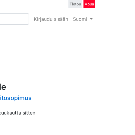
Tietoa
Apua
Kirjaudu sisään
Suomi
le
pitosopimus
kuukautta sitten