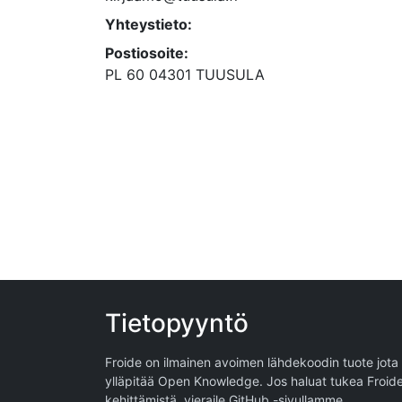
Yhteystieto:
Postiosoite:
PL 60 04301 TUUSULA
Tietopyyntö
Froide on ilmainen avoimen lähdekoodin tuote jota
ylläpitää
Open Knowledge
. Jos haluat tukea Froid
kehittämistä, vieraile
GitHub -sivullamme
.