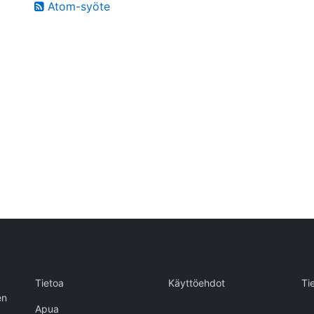
Atom-syöte
Tietoa
Käyttöehdot
Ti
en
Apua