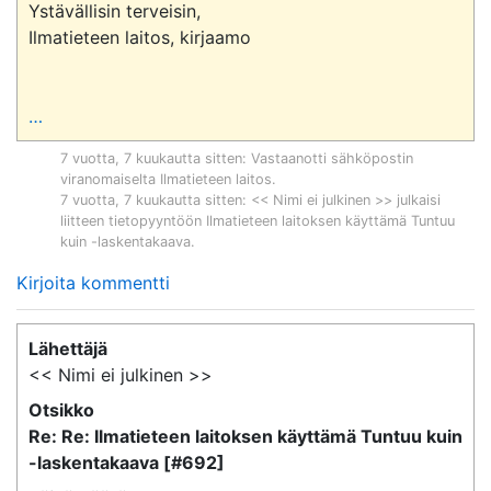
Ystävällisin terveisin,

Ilmatieteen laitos, kirjaamo

…
7 vuotta, 7 kuukautta sitten
: Vastaanotti sähköpostin
viranomaiselta
Ilmatieteen laitos
.
7 vuotta, 7 kuukautta sitten
: << Nimi ei julkinen >> julkaisi
liitteen tietopyyntöön
Ilmatieteen laitoksen käyttämä Tuntuu
kuin -laskentakaava
.
Kirjoita kommentti
Lähettäjä
<< Nimi ei julkinen >>
Otsikko
Re: Re: Ilmatieteen laitoksen käyttämä Tuntuu kuin
-laskentakaava [#692]