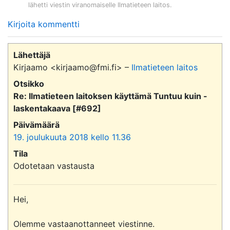
lähetti viestin viranomaiselle
Ilmatieteen laitos
.
Kirjoita kommentti
Lähettäjä
Kirjaamo <kirjaamo@fmi.fi> –
Ilmatieteen laitos
Otsikko
Re: Ilmatieteen laitoksen käyttämä Tuntuu kuin -
laskentakaava [#692]
Päivämäärä
19. joulukuuta 2018 kello 11.36
Tila
Odotetaan vastausta
Hei,

Olemme vastaanottanneet viestinne.
