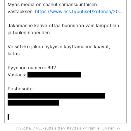
Myös media on saanut samansuuntaisen 
vastauksen: 
https://www.ess.fi/uutiset/kotimaa/20...
Jakamanne kaava ottaa huomioon vain lämpötilan 
ja tuulen nopeuden.

Voisitteko jakaa nykyisin käyttämänne kaavat, 
kiitos.

Pyynnön numero: 692

Vastaus: 
 <<sähköpostiosoite>> 
 << Nimi poistettu >> << Nimi poistettu >>

<< Osoite poistettu >>

…
7 vuotta, 7 kuukautta sitten
: Käyttäjä << Nimi ei julkinen >>