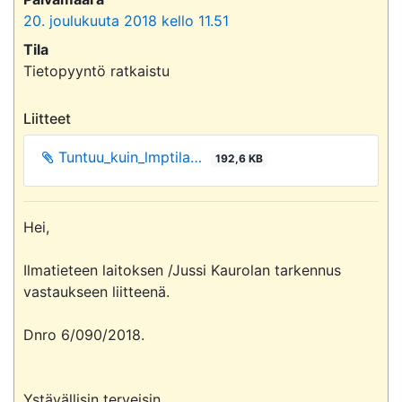
20. joulukuuta 2018 kello 11.51
Tila
Tietopyyntö ratkaistu
Liitteet
Tuntuu_kuin_lmptila…
192,6 KB
Hei,

Ilmatieteen laitoksen /Jussi Kaurolan tarkennus 
vastaukseen liitteenä.

Dnro 6/090/2018.

Ystävällisin terveisin,
