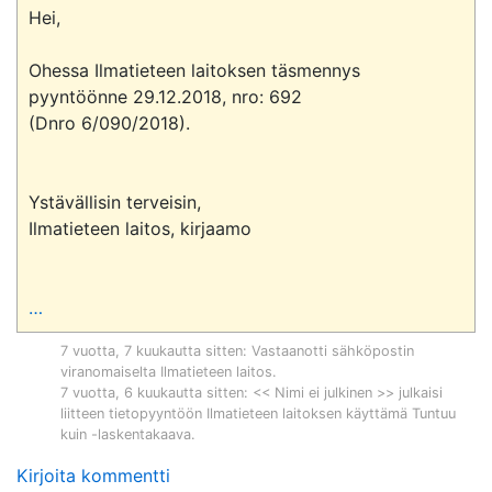
Hei,

Ohessa Ilmatieteen laitoksen täsmennys 
pyyntöönne 29.12.2018, nro: 692 

(Dnro 6/090/2018).

Ystävällisin terveisin,

Ilmatieteen laitos, kirjaamo

…
7 vuotta, 7 kuukautta sitten
: Vastaanotti sähköpostin
viranomaiselta
Ilmatieteen laitos
.
7 vuotta, 6 kuukautta sitten
: << Nimi ei julkinen >> julkaisi
liitteen tietopyyntöön
Ilmatieteen laitoksen käyttämä Tuntuu
kuin -laskentakaava
.
Kirjoita kommentti