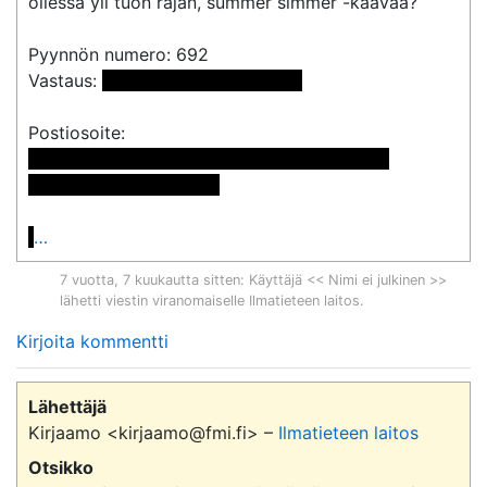
ollessa yli tuon rajan, summer simmer -kaavaa?

Pyynnön numero: 692

Vastaus: 
 <<sähköpostiosoite>> 
 << Nimi poistettu >> << Nimi poistettu >>

<< Osoite poistettu >>

…
7 vuotta, 7 kuukautta sitten
: Käyttäjä << Nimi ei julkinen >>
lähetti viestin viranomaiselle
Ilmatieteen laitos
.
Kirjoita kommentti
Lähettäjä
Kirjaamo <kirjaamo@fmi.fi> –
Ilmatieteen laitos
Otsikko