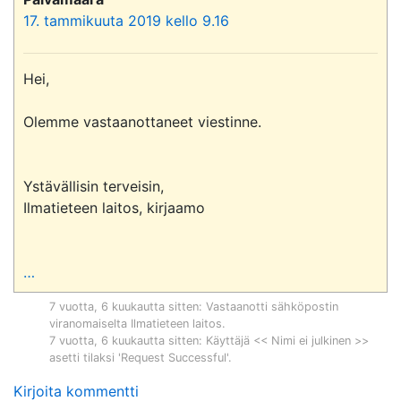
17. tammikuuta 2019 kello 9.16
Hei,

Olemme vastaanottaneet viestinne.

Ystävällisin terveisin,

Ilmatieteen laitos, kirjaamo

…
7 vuotta, 6 kuukautta sitten
: Vastaanotti sähköpostin
viranomaiselta
Ilmatieteen laitos
.
7 vuotta, 6 kuukautta sitten
: Käyttäjä << Nimi ei julkinen >>
asetti tilaksi 'Request Successful'.
Kirjoita kommentti