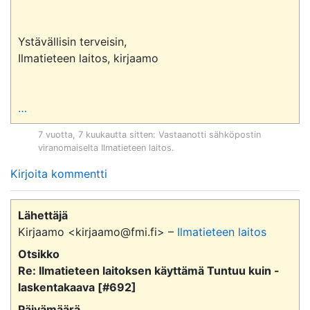
Ystävällisin terveisin,

Ilmatieteen laitos, kirjaamo

…
7 vuotta, 7 kuukautta sitten
: Vastaanotti sähköpostin
viranomaiselta
Ilmatieteen laitos
.
Kirjoita kommentti
Lähettäjä
Kirjaamo <kirjaamo@fmi.fi> –
Ilmatieteen laitos
Otsikko
Re: Ilmatieteen laitoksen käyttämä Tuntuu kuin -
laskentakaava [#692]
Päivämäärä