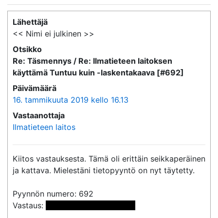
Lähettäjä
<< Nimi ei julkinen >>
Otsikko
Re: Täsmennys / Re: Ilmatieteen laitoksen
käyttämä Tuntuu kuin -laskentakaava [#692]
Päivämäärä
16. tammikuuta 2019 kello 16.13
Vastaanottaja
Ilmatieteen laitos
Kiitos vastauksesta. Tämä oli erittäin seikkaperäinen 
ja kattava. Mielestäni tietopyyntö on nyt täytetty.

Pyynnön numero: 692

Vastaus: 
 <<sähköpostiosoite>> 