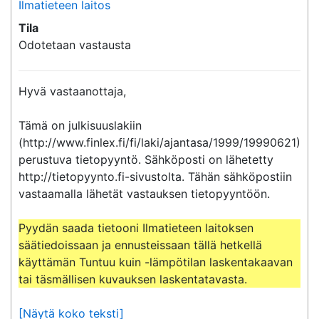
Ilmatieteen laitos
Tila
Odotetaan vastausta
Hyvä vastaanottaja,

Tämä on julkisuuslakiin 
(http://www.finlex.fi/fi/laki/ajantasa/1999/19990621) 
perustuva tietopyyntö. Sähköposti on lähetetty 
http://tietopyynto.fi-sivustolta. Tähän sähköpostiin 
vastaamalla lähetät vastauksen tietopyyntöön.

Pyydän saada tietooni Ilmatieteen laitoksen 
säätiedoissaan ja ennusteissaan tällä hetkellä 
käyttämän Tuntuu kuin -lämpötilan laskentakaavan 
tai täsmällisen kuvauksen laskentatavasta.
[Näytä koko teksti]