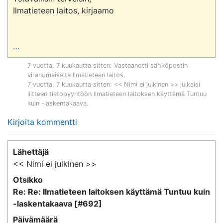
Ilmatieteen laitos, kirjaamo

…
7 vuotta, 7 kuukautta sitten
: Vastaanotti sähköpostin
viranomaiselta
Ilmatieteen laitos
.
7 vuotta, 7 kuukautta sitten
: << Nimi ei julkinen >> julkaisi
liitteen tietopyyntöön
Ilmatieteen laitoksen käyttämä Tuntuu
kuin -laskentakaava
.
Kirjoita kommentti
Lähettäjä
<< Nimi ei julkinen >>
Otsikko
Re: Re: Ilmatieteen laitoksen käyttämä Tuntuu kuin
-laskentakaava [#692]
Päivämäärä