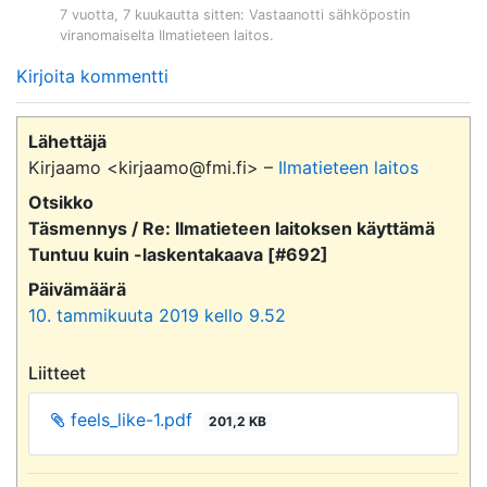
7 vuotta, 7 kuukautta sitten
: Vastaanotti sähköpostin
viranomaiselta
Ilmatieteen laitos
.
Kirjoita kommentti
Lähettäjä
Kirjaamo <kirjaamo@fmi.fi> –
Ilmatieteen laitos
Otsikko
Täsmennys / Re: Ilmatieteen laitoksen käyttämä
Tuntuu kuin -laskentakaava [#692]
Päivämäärä
10. tammikuuta 2019 kello 9.52
Liitteet
feels_like-1.pdf
201,2 KB