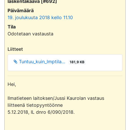
laskentakaava [#692]
Päivämäärä
19. joulukuuta 2018 kello 11.10
Tila
Odotetaan vastausta
Liitteet
Tuntuu_kuin_lmptila…
181,9 KB
Hei,

Ilmatieteen laitoksen/Jussi Kaurolan vastaus  
liitteenä tietopyyntöönne 

5.12.2018, IL dnro 6/090/2018.
