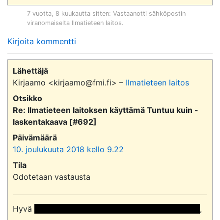
7 vuotta, 8 kuukautta sitten
: Vastaanotti sähköpostin
viranomaiselta
Ilmatieteen laitos
.
Kirjoita kommentti
Lähettäjä
Kirjaamo <kirjaamo@fmi.fi> –
Ilmatieteen laitos
Otsikko
Re: Ilmatieteen laitoksen käyttämä Tuntuu kuin -
laskentakaava [#692]
Päivämäärä
10. joulukuuta 2018 kello 9.22
Tila
Odotetaan vastausta
Hyvä 
 << Nimi poistettu >> << Nimi poistettu >> 
,
