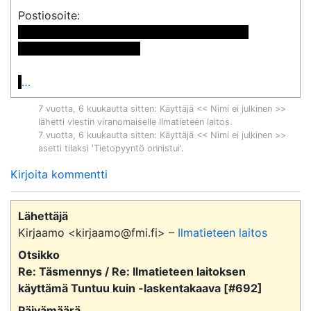
 << Nimi poistettu >> << Nimi poistettu >>

<< Osoite poistettu >>

…
7 vuotta, 6 kuukautta sitten
: Käyttäjä << Nimi ei julkinen >>
lähetti viestin viranomaiselle
Ilmatieteen laitos
.
7 vuotta, 6 kuukautta sitten
: Käyttäjä << Nimi ei julkinen >>
asetti tilaksi 'Tietopyyntö onnistui'.
Kirjoita kommentti
Lähettäjä
Kirjaamo <kirjaamo@fmi.fi> –
Ilmatieteen laitos
Otsikko
Re: Täsmennys / Re: Ilmatieteen laitoksen
käyttämä Tuntuu kuin -laskentakaava [#692]
Päivämäärä