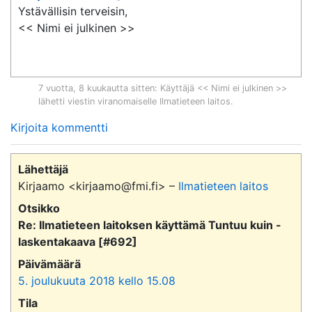
Ystävällisin terveisin,

<< Nimi ei julkinen >>
7 vuotta, 8 kuukautta sitten
: Käyttäjä << Nimi ei julkinen >>
lähetti viestin viranomaiselle
Ilmatieteen laitos
.
Kirjoita kommentti
Lähettäjä
Kirjaamo <kirjaamo@fmi.fi> –
Ilmatieteen laitos
Otsikko
Re: Ilmatieteen laitoksen käyttämä Tuntuu kuin -
laskentakaava [#692]
Päivämäärä
5. joulukuuta 2018 kello 15.08
Tila