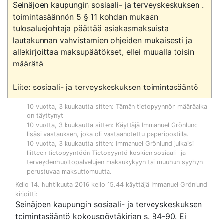
Seinäjoen kaupungin sosiaali- ja terveyskeskuksen .

toimintasäännön 5 § 11 kohdan mukaan 
tulosaluejohtaja päättää asiakasmaksuista 
lautakunnan vahvistamien ohjeiden mukaisesti ja 
allekirjoittaa maksupäätökset, ellei muualla toisin 
määrätä.

Liite: sosiaali- ja terveyskeskuksen toimintasääntö
10 vuotta, 3 kuukautta sitten
: Tämän tietopyynnön määräaika
on täyttynyt
10 vuotta, 3 kuukautta sitten
: Käyttäjä
Immanuel Grönlund
lisäsi vastauksen, joka oli vastaanotettu paperipostilla.
10 vuotta, 3 kuukautta sitten
:
Immanuel Grönlund
julkaisi
liitteen tietopyyntöön
Tietopyyntö koskien sosiaali- ja
terveydenhuoltopalvelujen maksukykyyn tai muuhun syyhyn
perustuvaa maksuttomuutta
.
Kello 14. huhtikuuta 2016 kello 15.44 käyttäjä Immanuel Grönlund
kirjoitti:
Seinäjoen kaupungin sosiaali- ja terveyskeskuksen
toimintasääntö kokouspöytäkirjan s. 84-90. Ei