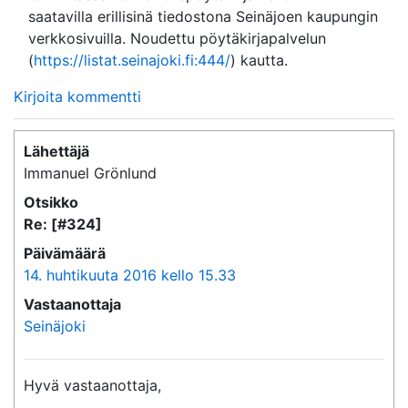
saatavilla erillisinä tiedostona Seinäjoen kaupungin
verkkosivuilla. Noudettu pöytäkirjapalvelun
(
https://listat.seinajoki.fi:444/
) kautta.
Kirjoita kommentti
Lähettäjä
Immanuel Grönlund
Otsikko
Re: [#324]
Päivämäärä
14. huhtikuuta 2016 kello 15.33
Vastaanottaja
Seinäjoki
Hyvä vastaanottaja,
