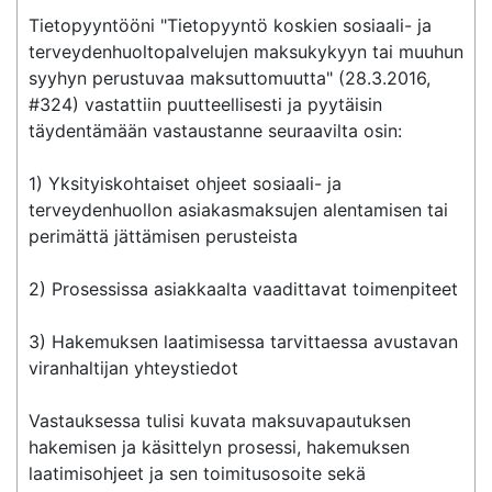
Tietopyyntööni "Tietopyyntö koskien sosiaali- ja  
terveydenhuoltopalvelujen maksukykyyn tai muuhun 
syyhyn perustuvaa maksuttomuutta" (28.3.2016, 
#324) vastattiin puutteellisesti ja pyytäisin 
täydentämään vastaustanne seuraavilta osin:

1) Yksityiskohtaiset ohjeet sosiaali- ja 
terveydenhuollon asiakasmaksujen alentamisen tai 
perimättä jättämisen perusteista

2) Prosessissa asiakkaalta vaadittavat toimenpiteet

3) Hakemuksen laatimisessa tarvittaessa avustavan 
viranhaltijan yhteystiedot

Vastauksessa tulisi kuvata maksuvapautuksen 
hakemisen ja käsittelyn prosessi, hakemuksen 
laatimisohjeet ja sen toimitusosoite sekä 