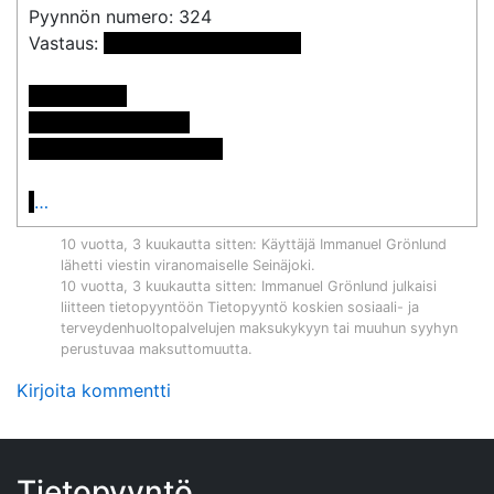
Pyynnön numero: 324

Vastaus: 
 <<sähköpostiosoite>>

Postiosoite:

Immanuel Grönlund

<< Osoite poistettu >>

…
10 vuotta, 3 kuukautta sitten
: Käyttäjä
Immanuel Grönlund
lähetti viestin viranomaiselle
Seinäjoki
.
10 vuotta, 3 kuukautta sitten
:
Immanuel Grönlund
julkaisi
liitteen tietopyyntöön
Tietopyyntö koskien sosiaali- ja
terveydenhuoltopalvelujen maksukykyyn tai muuhun syyhyn
perustuvaa maksuttomuutta
.
Kirjoita kommentti
Tietopyyntö