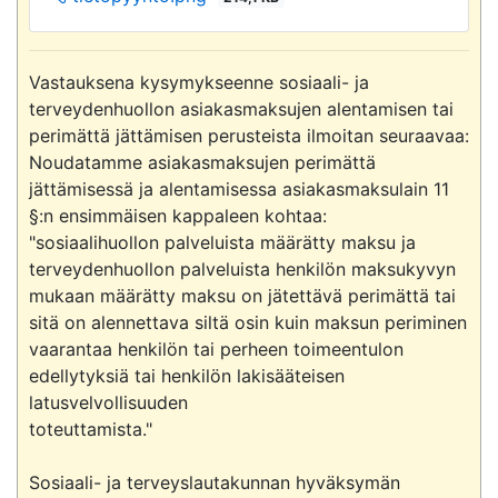
Vastauksena kysymykseenne sosiaali- ja 
terveydenhuollon asiakasmaksujen alentamisen tai 
perimättä jättämisen perusteista ilmoitan seuraavaa:

Noudatamme asiakasmaksujen perimättä 
jättämisessä ja alentamisessa asiakasmaksulain 11 
§:n ensimmäisen kappaleen kohtaa:

"sosiaalihuollon palveluista määrätty maksu ja 
terveydenhuollon palveluista henkilön maksukyvyn 
mukaan määrätty maksu on jätettävä perimättä tai 
sitä on alennettava siltä osin kuin maksun periminen 
vaarantaa henkilön tai perheen toimeentulon 
edellytyksiä tai henkilön lakisääteisen  
latusvelvollisuuden

toteuttamista."

Sosiaali- ja terveyslautakunnan hyväksymän 