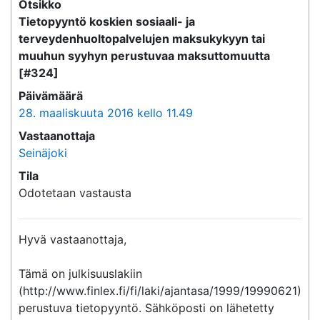
Otsikko
Tietopyyntö koskien sosiaali- ja
terveydenhuoltopalvelujen maksukykyyn tai
muuhun syyhyn perustuvaa maksuttomuutta
[#324]
Päivämäärä
28. maaliskuuta 2016 kello 11.49
Vastaanottaja
Seinäjoki
Tila
Odotetaan vastausta
Hyvä vastaanottaja,

Tämä on julkisuuslakiin 
(http://www.finlex.fi/fi/laki/ajantasa/1999/19990621) 
perustuva tietopyyntö. Sähköposti on lähetetty 