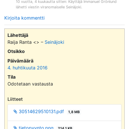
10 vuotta, 4 kuukautta sitten
: Käyttäjä
Immanuel Grönlund
lähetti viestin viranomaiselle
Seinäjoki
.
Kirjoita kommentti
Lähettäjä
Raija Ranta <> –
Seinäjoki
Otsikko
Päivämäärä
4. huhtikuuta 2016
Tila
Odotetaan vastausta
Liitteet
30514629510131.pdf
1,8 MB
tietopyynto.png
214,1 KB