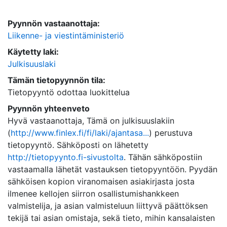
Pyynnön vastaanottaja:
Liikenne- ja viestintäministeriö
Käytetty laki:
Julkisuuslaki
Tämän tietopyynnön tila:
Tietopyyntö odottaa luokittelua
Pyynnön yhteenveto
Hyvä vastaanottaja, Tämä on julkisuuslakiin
(
http://www.finlex.fi/fi/laki/ajantasa...
) perustuva
tietopyyntö. Sähköposti on lähetetty
http://tietopyynto.fi-sivustolta
. Tähän sähköpostiin
vastaamalla lähetät vastauksen tietopyyntöön. Pyydän
sähköisen kopion viranomaisen asiakirjasta josta
ilmenee kellojen siirron osallistumishankkeen
valmistelija, ja asian valmisteluun liittyvä päättöksen
tekijä tai asian omistaja, sekä tieto, mihin kansalaisten