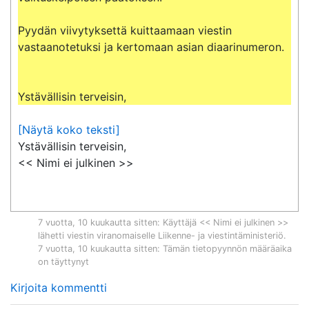
Pyydän viivytyksettä kuittaamaan viestin 
vastaanotetuksi ja kertomaan asian diaarinumeron.

Ystävällisin terveisin,
[Näytä koko teksti]
Ystävällisin terveisin,

<< Nimi ei julkinen >>
7 vuotta, 10 kuukautta sitten
: Käyttäjä << Nimi ei julkinen >>
lähetti viestin viranomaiselle
Liikenne- ja viestintäministeriö
.
7 vuotta, 10 kuukautta sitten
: Tämän tietopyynnön määräaika
on täyttynyt
Kirjoita kommentti