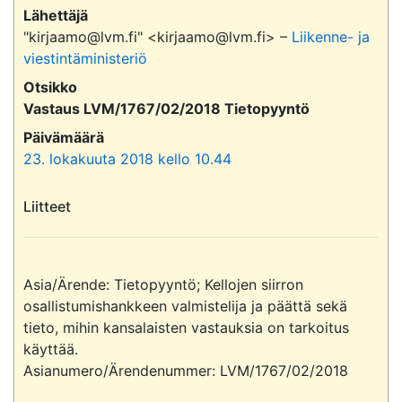
Lähettäjä
"kirjaamo@lvm.fi" <kirjaamo@lvm.fi> –
Liikenne- ja
viestintäministeriö
Otsikko
Vastaus LVM/1767/02/2018 Tietopyyntö
Päivämäärä
23. lokakuuta 2018 kello 10.44
Liitteet
Asia/Ärende: Tietopyyntö; Kellojen siirron 
osallistumishankkeen valmistelija ja päättä sekä 
tieto, mihin kansalaisten vastauksia on tarkoitus 
käyttää.

Asianumero/Ärendenummer: LVM/1767/02/2018
