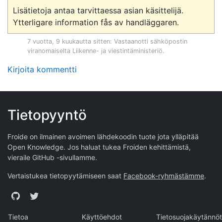
Lisätietoja antaa tarvittaessa asian käsittelijä.

7 vuotta, 9 kuukautta sitten
: Vastaanotti sähköpostin
viranomaiselta
Liikenne- ja viestintäministeriö
.
Kirjoita kommentti
Tietopyyntö
Froide on ilmainen avoimen lähdekoodin tuote jota ylläpitää
Open Knowledge
. Jos haluat tukea Froiden kehittämistä,
vieraile
GitHub -sivullamme
.
Vertaistukea tietopyytämiseen saat
Facebook-ryhmästämme
.
GitHub
Twitter
Tietoa
Käyttöehdot
Tietosuojakäytännöt