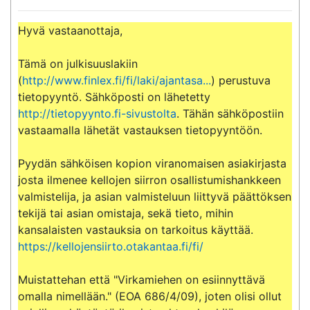
Hyvä vastaanottaja,

Tämä on julkisuuslakiin 
(
http://www.finlex.fi/fi/laki/ajantasa...
) perustuva 
tietopyyntö. Sähköposti on lähetetty 
http://tietopyynto.fi-sivustolta
. Tähän sähköpostiin 
vastaamalla lähetät vastauksen tietopyyntöön.

Pyydän sähköisen kopion viranomaisen asiakirjasta 
josta ilmenee kellojen siirron osallistumishankkeen 
valmistelija, ja asian valmisteluun liittyvä päättöksen 
tekijä tai asian omistaja, sekä tieto, mihin 
kansalaisten vastauksia on tarkoitus käyttää.  
https://kellojensiirto.otakantaa.fi/fi/
Muistattehan että "Virkamiehen on esiinnyttävä 
omalla nimellään." (EOA 686/4/09), joten olisi ollut 