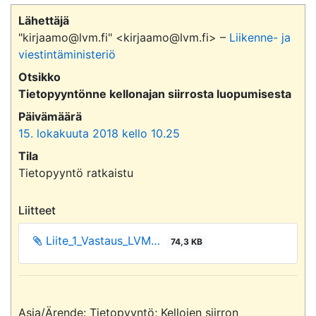
Lähettäjä
"kirjaamo@lvm.fi" <kirjaamo@lvm.fi> –
Liikenne- ja
viestintäministeriö
Otsikko
Tietopyyntönne kellonajan siirrosta luopumisesta
Päivämäärä
15. lokakuuta 2018 kello 10.25
Tila
Tietopyyntö ratkaistu
Liitteet
Liite_1_Vastaus_LVM…
74,3 KB
Asia/Ärende: Tietopyyntö; Kellojen siirron 