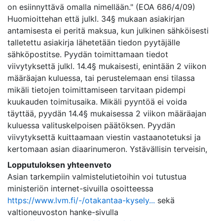
on esiinnyttävä omalla nimellään." (EOA 686/4/09)
Huomioittehan että julkl. 34§ mukaan asiakirjan
antamisesta ei peritä maksua, kun julkinen sähköisesti
talletettu asiakirja lähetetään tiedon pyytäjälle
sähköpostitse. Pyydän toimittamaan tiedot
viivytyksettä julkl. 14.4§ mukaisesti, enintään 2 viikon
määräajan kuluessa, tai perustelemaan ensi tilassa
mikäli tietojen toimittamiseen tarvitaan pidempi
kuukauden toimitusaika. Mikäli pyyntöä ei voida
täyttää, pyydän 14.4§ mukaisessa 2 viikon määräajan
kuluessa valituskelpoisen päätöksen. Pyydän
viivytyksettä kuittaamaan viestin vastaanotetuksi ja
kertomaan asian diaarinumeron. Ystävällisin terveisin,
Lopputuloksen yhteenveto
Asian tarkempiin valmistelutietoihin voi tutustua
ministeriön internet-sivuilla osoitteessa
https://www.lvm.fi/-/otakantaa-kysely...
sekä
valtioneuvoston hanke-sivulla