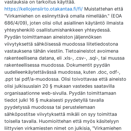
vastauksia on tarkoitus käyttää.
https://kellojensiirto.otakantaa.fi/fi/
Muistattehan että
"Virkamiehen on esiinnyttävä omalla nimellään." (EOA
686/4/09), joten olisi ollut asiallinen käytäntö ilmaista
yhteyshenkilö osallistumishankkeen yhteydessä.
Pyydän toimittamaan aineiston jäljennöksen
viivytyksettä sähköisessä muodossa liitetiedostona
vastauksena tähän viestiin. Tietoaineistot avoimena
rakenteellisena datana, eli .xls-, .csv-, .sql-, tai muussa
rakenteellisessa muodossa. Dokumentit pyydän
uudelleenkäytettävässä muodossa, kuten .doc, odf-,
.ppt tai pdf/a-muodossa. Olisi toivottavaa että aineisto
olisi julkisuuslain 20 § mukaan vastedes saatavilla
organisaationne web-sivulla. Pyydän toimittamaan
tiedot julkl 16 § mukaisesti pyydetyllä tavalla
pyydetyssä muodossa tai perustelemaan
sähköpostitse viivytyksettä mikäli on syy toimittaa
toisella tavalla. Huomioittehan että myös käsitelyyn
liittyvien virkamiesten nimet on julkisia, "Virkamiehen