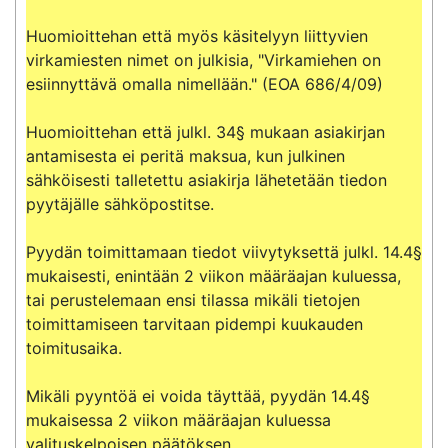
Huomioittehan että myös käsitelyyn liittyvien 
virkamiesten nimet on julkisia, "Virkamiehen on 
esiinnyttävä omalla nimellään." (EOA 686/4/09)

Huomioittehan että julkl. 34§ mukaan asiakirjan 
antamisesta ei peritä maksua, kun julkinen 
sähköisesti talletettu asiakirja lähetetään tiedon 
pyytäjälle sähköpostitse.

Pyydän toimittamaan tiedot viivytyksettä julkl. 14.4§ 
mukaisesti, enintään 2 viikon määräajan kuluessa, 
tai perustelemaan ensi tilassa mikäli tietojen 
toimittamiseen tarvitaan pidempi kuukauden 
toimitusaika.

Mikäli pyyntöä ei voida täyttää, pyydän 14.4§ 
mukaisessa 2 viikon määräajan kuluessa 
valituskelpoisen päätöksen.
