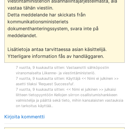
viestintäministeriön asianhallintajärjestelmästä, älä 
vastaa tähän viestiin.

Detta meddelande har skickats från 
kommunikationsministeriets 
dokumenthanteringssystem, svara inte på 
meddelandet.

Lisätietoja antaa tarvittaessa asian käsittelijä.

7 vuotta, 9 kuukautta sitten
: Vastaanotti sähköpostin
viranomaiselta
Liikenne- ja viestintäministeriö
.
7 vuotta, 9 kuukautta sitten
: Käyttäjä << Nimi ei julkinen >>
asetti tilaksi 'Request Successful'.
7 vuotta, 9 kuukautta sitten
: << Nimi ei julkinen >> julkaisi
liitteen tietopyyntöön
Kellojen siirron osallistumishankkeen
valmistelija ja päättä sekä tieto, mihin kansalaisten vastauksia
on tarkoitus käyttää.
.
Kirjoita kommentti