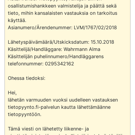
osallistumishankkeen valmistelija ja päättä sekä 
tieto, mihin kansalaisten vastauksia on tarkoitus 
käyttää.

Asianumero/Ärendenummer: LVM/1767/02/2018

Lähetyspäivämäärä/Utskicksdatum: 15.10.2018

Käsittelijä/Handläggare: Wahrmann Alma

Käsittelijän puhelinnumero/Handläggarens 
telefonnummer: 0295342162

Ohessa tiedoksi:

Hei, 

lähetän varmuuden vuoksi uudelleen vastauksen 
tietopyynto.fi-palvelun kautta lähettämäänne 
tietopyyntöön.

Tämä viesti on lähetetty liikenne- ja 