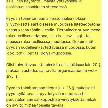
asiallinen käytäntö ilmaista yhteyshenkilö 
osallistumishankkeen yhteydessä.

Pyydän toimittamaan aineiston jäljennöksen 
viivytyksettä sähköisessä muodossa liitetiedostona 
vastauksena tähän viestiin. Tietoaineistot avoimena 
rakenteellisena datana, eli .xls-, .csv-, .sql-, tai 
muussa rakenteellisessa muodossa. Dokumentit 
pyydän uudelleenkäytettävässä muodossa, kuten 
.doc, odf-, .ppt tai pdf/a-muodossa.

Olisi toivottavaa että aineisto olisi julkisuuslain 20 § 
mukaan vastedes saatavilla organisaationne web-
sivulla.

Pyydän toimittamaan tiedot julkl 16 § mukaisesti 
pyydetyllä tavalla pyydetyssä muodossa tai 
perustelemaan sähköpostitse viivytyksettä mikäli 
on syy toimittaa toisella tavalla.
