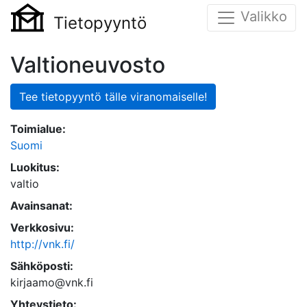
Valikko
Tietopyyntö
Valtioneuvosto
Tee tietopyyntö tälle viranomaiselle!
Toimialue:
Suomi
Luokitus:
valtio
Avainsanat:
Verkkosivu:
http://vnk.fi/
Sähköposti:
kirjaamo@vnk.fi
Yhteystieto: