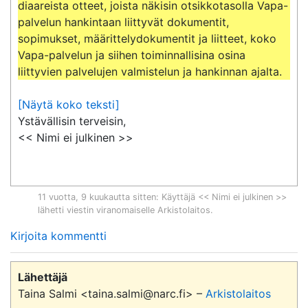
diaareista otteet, joista näkisin otsikkotasolla Vapa-
palvelun hankintaan liittyvät dokumentit, 
sopimukset, määrittelydokumentit ja liitteet, koko 
Vapa-palvelun ja siihen toiminnallisina osina 
liittyvien palvelujen valmistelun ja hankinnan ajalta.
[Näytä koko teksti]
Ystävällisin terveisin,

<< Nimi ei julkinen >>
11 vuotta, 9 kuukautta sitten
: Käyttäjä << Nimi ei julkinen >>
lähetti viestin viranomaiselle
Arkistolaitos
.
Kirjoita kommentti
Lähettäjä
Taina Salmi <taina.salmi@narc.fi> –
Arkistolaitos