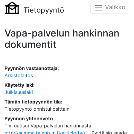
Valikko
Tietopyyntö
Vapa-palvelun hankinnan
dokumentit
Pyynnön vastaanottaja:
Arkistolaitos
Käytetty laki:
Julkisuuslaki
Tämän tietopyynnön tila:
Tietopyyntö onnistui osittain
Pyynnön yhteenveto
Tivi uutisoi Vapa-palvelun hankinnasta
http://summa.talentum.fi/article/tv/u...
Pyytäisin saada