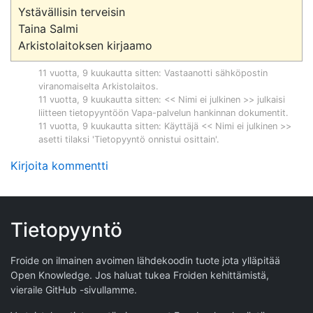
Ystävällisin terveisin

Taina Salmi

11 vuotta, 9 kuukautta sitten
: Vastaanotti sähköpostin
viranomaiselta
Arkistolaitos
.
11 vuotta, 9 kuukautta sitten
: << Nimi ei julkinen >> julkaisi
liitteen tietopyyntöön
Vapa-palvelun hankinnan dokumentit
.
11 vuotta, 9 kuukautta sitten
: Käyttäjä << Nimi ei julkinen >>
asetti tilaksi 'Tietopyyntö onnistui osittain'.
Kirjoita kommentti
Tietopyyntö
Froide on ilmainen avoimen lähdekoodin tuote jota ylläpitää
Open Knowledge
. Jos haluat tukea Froiden kehittämistä,
vieraile
GitHub -sivullamme
.