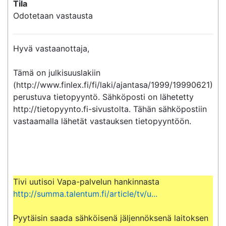
Tila
Odotetaan vastausta
Hyvä vastaanottaja,

Tämä on julkisuuslakiin 
(http://www.finlex.fi/fi/laki/ajantasa/1999/19990621) 
perustuva tietopyyntö. Sähköposti on lähetetty 
http://tietopyynto.fi-sivustolta. Tähän sähköpostiin 
vastaamalla lähetät vastauksen tietopyyntöön.

Tivi uutisoi Vapa-palvelun hankinnasta 
http://summa.talentum.fi/article/tv/u...
Pyytäisin saada sähköisenä jäljennöksenä laitoksen 