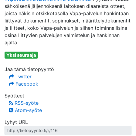
sähköisenä jäljennöksenä laitoksen diaareista otteet,
joista näkisin otsikkotasolla Vapa-palvelun hankintaan
liittyvät dokumentit, sopimukset, määrittelydokumentit
ja liitteet, koko Vapa-palvelun ja siihen toiminnallisina
osina liittyvien palvelujen valmistelun ja hankinnan
ajalta.
Yksi seuraaja
Jaa tämä tietopyyntö
Twitter
Facebook
Syötteet
RSS-syöte
Atom-syöte
Lyhyt URL