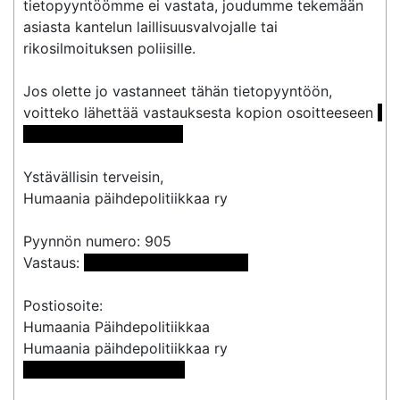
tietopyyntöömme ei vastata, joudumme tekemään 
asiasta kantelun laillisuusvalvojalle tai 
rikosilmoituksen poliisille.

Jos olette jo vastanneet tähän tietopyyntöön, 
voitteko lähettää vastauksesta kopion osoitteeseen 
<<sähköpostiosoite>> 
Ystävällisin terveisin,

Humaania päihdepolitiikkaa ry

Pyynnön numero: 905

Vastaus: 
 <<sähköpostiosoite>> 
Postiosoite:

Humaania Päihdepolitiikkaa

 << Osoite poistettu >>
