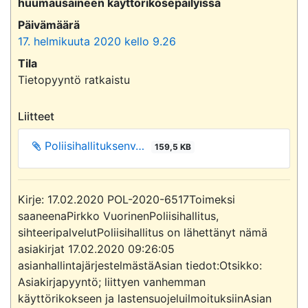
huumausaineen käyttörikosepäilyissä
Päivämäärä
17. helmikuuta 2020 kello 9.26
Tila
Tietopyyntö ratkaistu
Liitteet
Poliisihallituksenv…
159,5 KB
Kirje: 17.02.2020 POL-2020-6517Toimeksi 
saaneenaPirkko VuorinenPoliisihallitus, 
sihteeripalvelutPoliisihallitus on lähettänyt nämä 
asiakirjat 17.02.2020 09:26:05 
asianhallintajärjestelmästäAsian tiedot:Otsikko: 
Asiakirjapyyntö; liittyen vanhemman 
käyttörikokseen ja lastensuojeluilmoituksiinAsian 