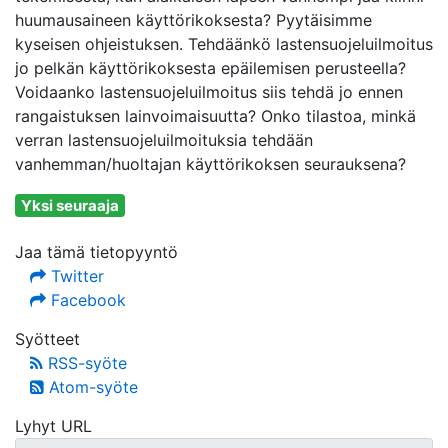
huumausaineen käyttörikoksesta? Pyytäisimme
kyseisen ohjeistuksen. Tehdäänkö lastensuojeluilmoitus
jo pelkän käyttörikoksesta epäilemisen perusteella?
Voidaanko lastensuojeluilmoitus siis tehdä jo ennen
rangaistuksen lainvoimaisuutta? Onko tilastoa, minkä
verran lastensuojeluilmoituksia tehdään
vanhemman/huoltajan käyttörikoksen seurauksena?
Yksi seuraaja
Jaa tämä tietopyyntö
Twitter
Facebook
Syötteet
RSS-syöte
Atom-syöte
Lyhyt URL