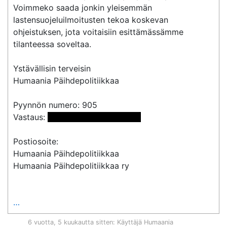
Voimmeko saada jonkin yleisemmän 
lastensuojeluilmoitusten tekoa koskevan 
ohjeistuksen, jota voitaisiin esittämässämme 
tilanteessa soveltaa.

Ystävällisin terveisin

Humaania Päihdepolitiikkaa

Pyynnön numero: 905

Vastaus: 
 <<sähköpostiosoite>> 
Postiosoite:

Humaania Päihdepolitiikkaa

Humaania Päihdepolitiikkaa ry

…
6 vuotta, 5 kuukautta sitten
: Käyttäjä
Humaania