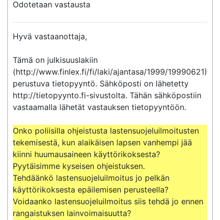
Odotetaan vastausta
Hyvä vastaanottaja,

Tämä on julkisuuslakiin 
(http://www.finlex.fi/fi/laki/ajantasa/1999/19990621) 
perustuva tietopyyntö. Sähköposti on lähetetty 
http://tietopyynto.fi-sivustolta. Tähän sähköpostiin 
vastaamalla lähetät vastauksen tietopyyntöön.

Onko poliisilla ohjeistusta lastensuojeluilmoitusten 
tekemisestä, kun alaikäisen lapsen vanhempi jää 
kiinni huumausaineen käyttörikoksesta? 
Pyytäisimme kyseisen ohjeistuksen.

Tehdäänkö lastensuojeluilmoitus jo pelkän 
käyttörikoksesta epäilemisen perusteella? 
Voidaanko lastensuojeluilmoitus siis tehdä jo ennen 
rangaistuksen lainvoimaisuutta?
