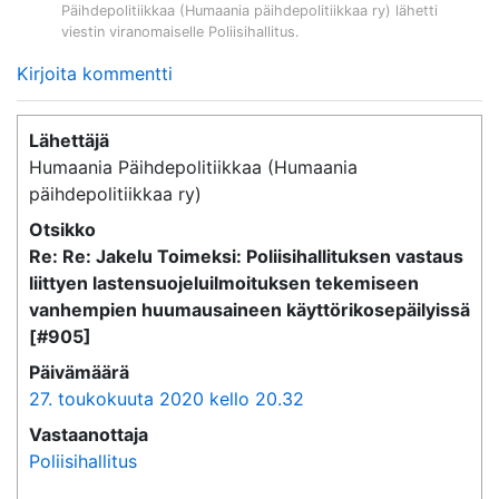
Päihdepolitiikkaa (Humaania päihdepolitiikkaa ry)
lähetti
viestin viranomaiselle
Poliisihallitus
.
Kirjoita kommentti
Lähettäjä
Humaania Päihdepolitiikkaa (Humaania
päihdepolitiikkaa ry)
Otsikko
Re: Re: Jakelu Toimeksi: Poliisihallituksen vastaus
liittyen lastensuojeluilmoituksen tekemiseen
vanhempien huumausaineen käyttörikosepäilyissä
[#905]
Päivämäärä
27. toukokuuta 2020 kello 20.32
Vastaanottaja
Poliisihallitus