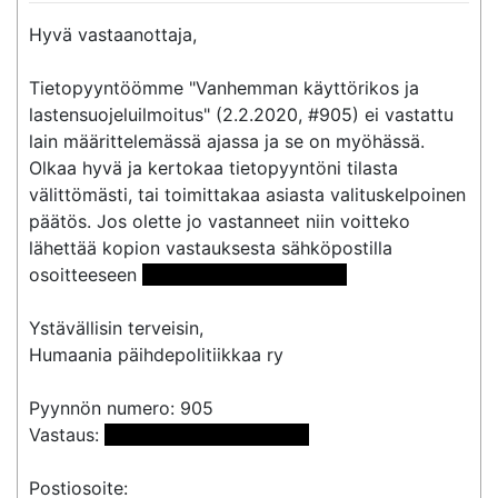
Hyvä vastaanottaja,

Tietopyyntöömme "Vanhemman käyttörikos ja 
lastensuojeluilmoitus" (2.2.2020, #905) ei vastattu 
lain määrittelemässä ajassa ja se on myöhässä.

Olkaa hyvä ja kertokaa tietopyyntöni tilasta 
välittömästi, tai toimittakaa asiasta valituskelpoinen 
päätös. Jos olette jo vastanneet niin voitteko 
lähettää kopion vastauksesta sähköpostilla 
osoitteeseen 
 <<sähköpostiosoite>> 
Ystävällisin terveisin,

Humaania päihdepolitiikkaa ry

Pyynnön numero: 905

Vastaus: 
 <<sähköpostiosoite>> 
Postiosoite:
