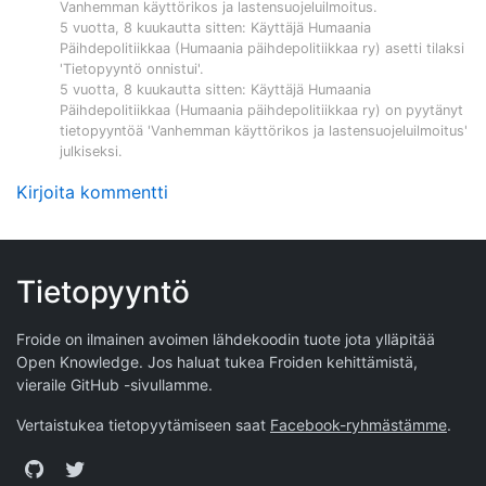
Vanhemman käyttörikos ja lastensuojeluilmoitus
.
5 vuotta, 8 kuukautta sitten
: Käyttäjä
Humaania
Päihdepolitiikkaa (Humaania päihdepolitiikkaa ry)
asetti tilaksi
'Tietopyyntö onnistui'.
5 vuotta, 8 kuukautta sitten
: Käyttäjä
Humaania
Päihdepolitiikkaa (Humaania päihdepolitiikkaa ry)
on pyytänyt
tietopyyntöä '
Vanhemman käyttörikos ja lastensuojeluilmoitus
'
julkiseksi.
Kirjoita kommentti
Tietopyyntö
Froide on ilmainen avoimen lähdekoodin tuote jota ylläpitää
Open Knowledge
. Jos haluat tukea Froiden kehittämistä,
vieraile
GitHub -sivullamme
.
Vertaistukea tietopyytämiseen saat
Facebook-ryhmästämme
.
GitHub
Twitter