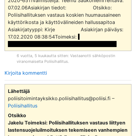
2020-6511Valmistelija: Teemu SaukoniemiTehtävä: 
07.02.06Asiakirjan tiedot:			Otsikko: 
Poliisihallituksen vastaus koskien huumausaineen 
käyttörikosta ja käyttövälineiden hallussapitoa			
Asiakirjatyyppi: Kirje			Asiakirjan päiväys: 
17.02.2020 08:38:54Toimeksi: 
<<sähköpostiosoite>> <<sähköpostiosoite>> 
6 vuotta, 5 kuukautta sitten
: Vastaanotti sähköpostin
viranomaiselta
Poliisihallitus
.
Kirjoita kommentti
Lähettäjä
poliisitoimintayksikko.poliisihallitus@poliisi.fi –
Poliisihallitus
Otsikko
Jakelu Toimeksi: Poliisihallituksen vastaus liittyen
lastensuojeluilmoituksen tekemiseen vanhempien