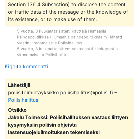
Section 136 4 Subsection) to disclose the content 
or traffic data of the message or the knowledge of 
5 vuotta, 8 kuukautta sitten
: Käyttäjä
Humaania
Päihdepolitiikkaa (Humaania päihdepolitiikkaa ry)
lähetti
viestin viranomaiselle
Poliisihallitus
.
5 vuotta, 8 kuukautta sitten
: Vastaanotti sähköpostin
viranomaiselta
Poliisihallitus
.
Kirjoita kommentti
Lähettäjä
poliisitoimintayksikko.poliisihallitus@poliisi.fi –
Poliisihallitus
Otsikko
Jakelu Toimeksi: Poliisihallituksen vastaus liittyen
kysymyksiin poliisin ohjeista
lastensuojeluilmoituksen tekemiseksi