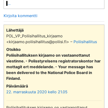
…
Kirjoita kommentti
Lähettäjä
POL_VP_Poliisihallitus_kirjaamo
<kirjaamo.poliisihallitus@poliisi.fi> –
Poliisihallitus
Otsikko
Poliisihallituksen kirjaamo on vastaanottanut
viestinne. - Polisstyrelsens registratorskontor har
mottagit ert meddelande. - Your message has
been delivered to the National Police Board in
Finland.
Päivämäärä
22. marraskuuta 2020 kello 21.05
Poliisihallituksen kirjaamo on vastaanottanut 