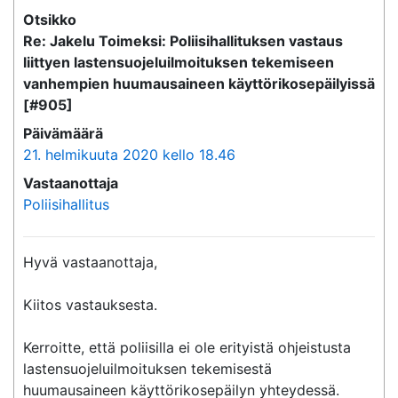
Otsikko
Re: Jakelu Toimeksi: Poliisihallituksen vastaus
liittyen lastensuojeluilmoituksen tekemiseen
vanhempien huumausaineen käyttörikosepäilyissä
[#905]
Päivämäärä
21. helmikuuta 2020 kello 18.46
Vastaanottaja
Poliisihallitus
Hyvä vastaanottaja,

Kiitos vastauksesta. 

Kerroitte, että poliisilla ei ole erityistä ohjeistusta 
lastensuojeluilmoituksen tekemisestä 
huumausaineen käyttörikosepäilyn yhteydessä. 