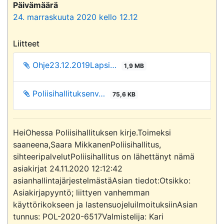
Päivämäärä
24. marraskuuta 2020 kello 12.12
Liitteet
Ohje23.12.2019Lapsi…
1,9 MB
Poliisihallituksenv…
75,6 KB
HeiOhessa Poliisihallituksen kirje.Toimeksi 
saaneena,Saara MikkanenPoliisihallitus, 
sihteeripalvelutPoliisihallitus on lähettänyt nämä 
asiakirjat 24.11.2020 12:12:42 
asianhallintajärjestelmästäAsian tiedot:Otsikko: 
Asiakirjapyyntö; liittyen vanhemman 
käyttörikokseen ja lastensuojeluilmoituksiinAsian 
tunnus: POL-2020-6517Valmistelija: Kari 