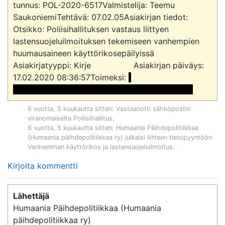
tunnus: POL-2020-6517Valmistelija: Teemu 
SaukoniemiTehtävä: 07.02.05Asiakirjan tiedot:			
Otsikko: Poliisihallituksen vastaus liittyen 
lastensuojeluilmoituksen tekemiseen vanhempien 
huumausaineen käyttörikosepäilyissä			
Asiakirjatyyppi: Kirje			Asiakirjan päiväys: 
17.02.2020 08:36:57Toimeksi: 
<<sähköpostiosoite>> <<sähköpostiosoite>> 
6 vuotta, 5 kuukautta sitten
: Vastaanotti sähköpostin
viranomaiselta
Poliisihallitus
.
6 vuotta, 5 kuukautta sitten
:
Humaania Päihdepolitiikkaa
(Humaania päihdepolitiikkaa ry)
julkaisi liitteen tietopyyntöön
Vanhemman käyttörikos ja lastensuojeluilmoitus
.
Kirjoita kommentti
Lähettäjä
Humaania Päihdepolitiikkaa (Humaania
päihdepolitiikkaa ry)