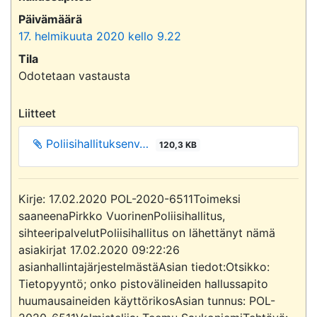
Päivämäärä
17. helmikuuta 2020 kello 9.22
Tila
Odotetaan vastausta
Liitteet
Poliisihallituksenv…
120,3 KB
Kirje: 17.02.2020 POL-2020-6511Toimeksi 
saaneenaPirkko VuorinenPoliisihallitus, 
sihteeripalvelutPoliisihallitus on lähettänyt nämä 
asiakirjat 17.02.2020 09:22:26 
asianhallintajärjestelmästäAsian tiedot:Otsikko: 
Tietopyyntö; onko pistovälineiden hallussapito 
huumausaineiden käyttörikosAsian tunnus: POL-