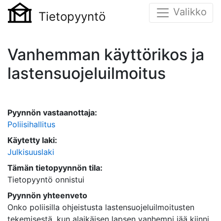
Valikko
Tietopyyntö
Vanhemman käyttörikos ja
lastensuojeluilmoitus
Pyynnön vastaanottaja:
Poliisihallitus
Käytetty laki:
Julkisuuslaki
Tämän tietopyynnön tila:
Tietopyyntö onnistui
Pyynnön yhteenveto
Onko poliisilla ohjeistusta lastensuojeluilmoitusten
tekemisestä, kun alaikäisen lapsen vanhempi jää kiinni