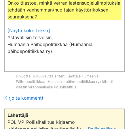
Onko tilastoa, minkä verran lastensuojeluilmoituksia 
tehdään vanhemman/huoltajan käyttörikoksen 
seurauksena?
[Näytä koko teksti]
Ystävällisin terveisin,

Humaania Päihdepolitiikkaa (Humaania 
päihdepolitiikkaa ry)
6 vuotta, 6 kuukautta sitten
: Käyttäjä
Humaania
Päihdepolitiikkaa (Humaania päihdepolitiikkaa ry)
lähetti
viestin viranomaiselle
Poliisihallitus
.
Kirjoita kommentti
Lähettäjä
POL_VP_Poliisihallitus_kirjaamo