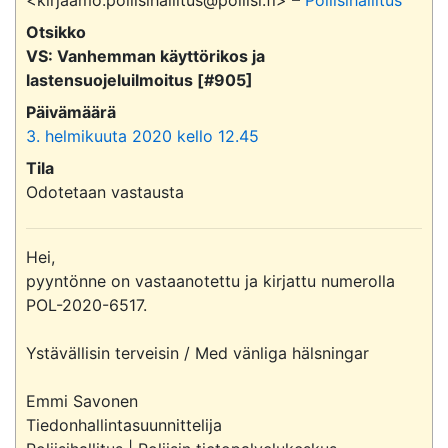
<kirjaamo.poliisihallitus@poliisi.fi> –
Poliisihallitus
Otsikko
VS: Vanhemman käyttörikos ja
lastensuojeluilmoitus [#905]
Päivämäärä
3. helmikuuta 2020 kello 12.45
Tila
Odotetaan vastausta
Hei,

pyyntönne on vastaanotettu ja kirjattu numerolla 
POL-2020-6517.

Ystävällisin terveisin / Med vänliga hälsningar

Emmi Savonen

Tiedonhallintasuunnittelija
