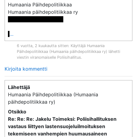
Humaania Päihdepolitiikkaa

 << Osoite poistettu >>

…
6 vuotta, 2 kuukautta sitten
: Käyttäjä
Humaania
Päihdepolitiikkaa (Humaania päihdepolitiikkaa ry)
lähetti
viestin viranomaiselle
Poliisihallitus
.
Kirjoita kommentti
Lähettäjä
Humaania Päihdepolitiikkaa (Humaania
päihdepolitiikkaa ry)
Otsikko
Re: Re: Re: Jakelu Toimeksi: Poliisihallituksen
vastaus liittyen lastensuojeluilmoituksen
tekemiseen vanhempien huumausaineen