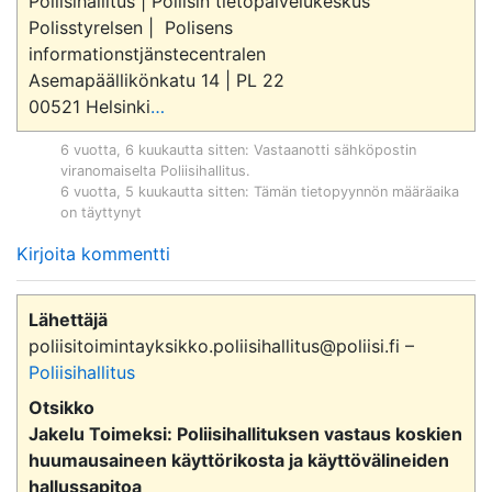
Poliisihallitus | Poliisin tietopalvelukeskus

Polisstyrelsen |  Polisens 
informationstjänstecentralen

Asemapäällikönkatu 14 | PL 22

00521 Helsinki
…
6 vuotta, 6 kuukautta sitten
: Vastaanotti sähköpostin
viranomaiselta
Poliisihallitus
.
6 vuotta, 5 kuukautta sitten
: Tämän tietopyynnön määräaika
on täyttynyt
Kirjoita kommentti
Lähettäjä
poliisitoimintayksikko.poliisihallitus@poliisi.fi –
Poliisihallitus
Otsikko
Jakelu Toimeksi: Poliisihallituksen vastaus koskien
huumausaineen käyttörikosta ja käyttövälineiden
hallussapitoa