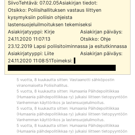
SiivoTehtävä: 07.02.05Asiakirjan tiedot:			
Otsikko: Poliisihallituksen vastaus liittyen 
kysymyksiin poliisin ohjeista 
lastensuojeluilmoituksen tekemiseksi			
Asiakirjatyyppi: Kirje			Asiakirjan päiväys: 
24.11.2020 11:07:13			Otsikko: Ohje 
23.12.2019 Lapsi poliisitoiminnassa ja esitutkinnassa			
Asiakirjatyyppi: Liite			Asiakirjan päiväys: 
24.11.2020 11:08:51Toimeksi: 
<<sähköpostiosoite>> <<sähköpostiosoite>> 
5 vuotta, 8 kuukautta sitten
: Vastaanotti sähköpostin
viranomaiselta
Poliisihallitus
.
5 vuotta, 8 kuukautta sitten
:
Humaania Päihdepolitiikkaa
(Humaania päihdepolitiikkaa ry)
julkaisi liitteen tietopyyntöön
Vanhemman käyttörikos ja lastensuojeluilmoitus
.
5 vuotta, 8 kuukautta sitten
:
Humaania Päihdepolitiikkaa
(Humaania päihdepolitiikkaa ry)
julkaisi liitteen tietopyyntöön
Vanhemman käyttörikos ja lastensuojeluilmoitus
.
5 vuotta, 8 kuukautta sitten
:
Humaania Päihdepolitiikkaa
(Humaania päihdepolitiikkaa ry)
julkaisi liitteen tietopyyntöön