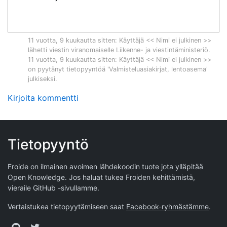
11 vuotta, 9 kuukautta sitten
: Käyttäjä << Nimi ei julkinen >>
lähetti viestin viranomaiselle
Liikenne- ja viestintäministeriö
.
11 vuotta, 9 kuukautta sitten
: Käyttäjä << Nimi ei julkinen >>
on pyytänyt tietopyyntöä '
Valmisteluasiakirjat, lentoasema
'
julkiseksi.
Kirjoita kommentti
Tietopyyntö
Froide on ilmainen avoimen lähdekoodin tuote jota ylläpitää
Open Knowledge
. Jos haluat tukea Froiden kehittämistä,
vieraile
GitHub -sivullamme
.
Vertaistukea tietopyytämiseen saat
Facebook-ryhmästämme
.