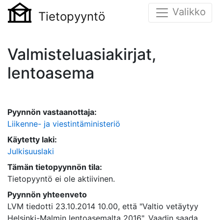
Valikko
Tietopyyntö
Valmisteluasiakirjat,
lentoasema
Pyynnön vastaanottaja:
Liikenne- ja viestintäministeriö
Käytetty laki:
Julkisuuslaki
Tämän tietopyynnön tila:
Tietopyyntö ei ole aktiivinen.
Pyynnön yhteenveto
LVM tiedotti 23.10.2014 10.00, että "Valtio vetäytyy
Helsinki-Malmin lentoasemalta 2016". Vaadin saada