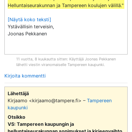
Helluntaiseurakunnan ja Tampereen koulujen välillä."
[Näytä koko teksti]
Ystävällisin terveisin,

Joonas Pekkanen
11 vuotta, 8 kuukautta sitten
: Käyttäjä
Joonas Pekkanen
lähetti viestin viranomaiselle
Tampereen kaupunki
.
Kirjoita kommentti
Lähettäjä
Kirjaamo <kirjaamo@tampere.fi> –
Tampereen
kaupunki
Otsikko
VS: Tampereen kaupungin ja
helluntaiseurakunnan sopimukset ja kirjeenvaihto