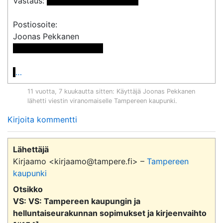
Vastaus: 
 <<sähköpostiosoite>> 
Postiosoite:

 << Osoite poistettu >>

…
11 vuotta, 7 kuukautta sitten
: Käyttäjä
Joonas Pekkanen
lähetti viestin viranomaiselle
Tampereen kaupunki
.
Kirjoita kommentti
Lähettäjä
Kirjaamo <kirjaamo@tampere.fi> –
Tampereen
kaupunki
Otsikko
VS: VS: Tampereen kaupungin ja
helluntaiseurakunnan sopimukset ja kirjeenvaihto