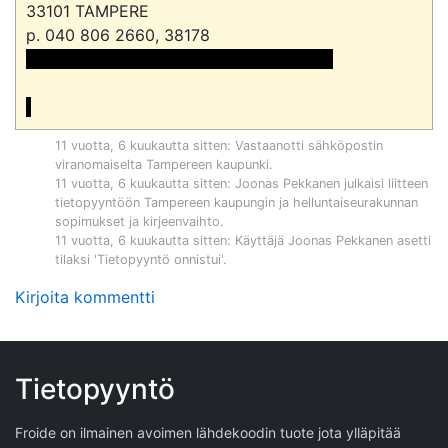
33101 TAMPERE

 <<sähköpostiosoite>> ja sähköposti>>

11 vuotta, 6 kuukautta sitten
: Vastaanotti sähköpostin
viranomaiselta
Tampereen kaupunki
.
11 vuotta, 6 kuukautta sitten
:
Joonas Pekkanen
julkaisi liitteen
tietopyyntöön
Tampereen kaupungin ja helluntaiseurakunnan
sopimukset ja kirjeenvaihto
.
11 vuotta, 6 kuukautta sitten
: Käyttäjä
Joonas Pekkanen
asetti
tilaksi 'Tietopyyntö onnistui'.
Kirjoita kommentti
Tietopyyntö
Froide on ilmainen avoimen lähdekoodin tuote jota ylläpitää