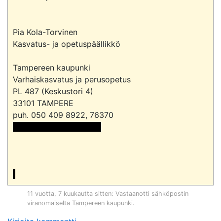
Pia Kola-Torvinen

Kasvatus- ja opetuspäällikkö

Tampereen kaupunki

Varhaiskasvatus ja perusopetus

PL 487 (Keskustori 4)

33101 TAMPERE

 <<sähköpostiosoite>>

11 vuotta, 7 kuukautta sitten
: Vastaanotti sähköpostin
viranomaiselta
Tampereen kaupunki
.