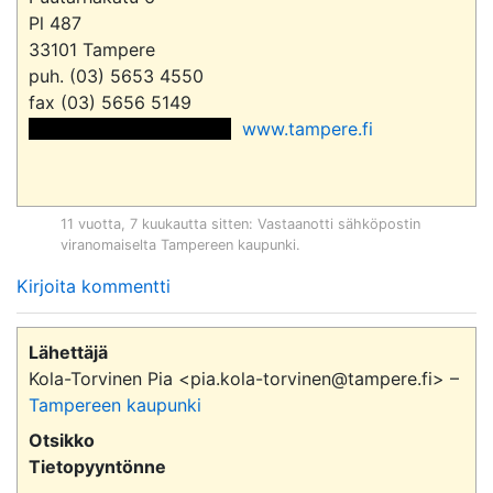
Pl 487

33101 Tampere

puh. (03) 5653 4550

 <<sähköpostiosoite>> 
www.tampere.fi
11 vuotta, 7 kuukautta sitten
: Vastaanotti sähköpostin
viranomaiselta
Tampereen kaupunki
.
Kirjoita kommentti
Lähettäjä
Kola-Torvinen Pia <pia.kola-torvinen@tampere.fi> –
Tampereen kaupunki
Otsikko
Tietopyyntönne