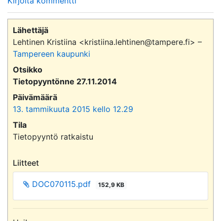
Kirjoita kommentti
Lähettäjä
Lehtinen Kristiina <kristiina.lehtinen@tampere.fi> –
Tampereen kaupunki
Otsikko
Tietopyyntönne 27.11.2014
Päivämäärä
13. tammikuuta 2015 kello 12.29
Tila
Tietopyyntö ratkaistu
Liitteet
DOC070115.pdf
152,9 KB