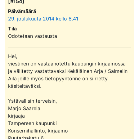
[#154]
Päivämäärä
29. joulukuuta 2014 kello 8.41
Tila
Odotetaan vastausta
Hei,

viestinen on vastaanotettu kaupungin kirjaamossa 
ja välitetty vastattavaksi Kekäläinen Arja / Salmelin 
Aila joille myös tietopyyntönne on siirretty 
käsiteltäväksi.

Ystävällisin terveisin,

Marjo Saarela

kirjaaja

Tampereen kaupunki

Konsernihallinto, kirjaamo

Puutarhakatu 6
