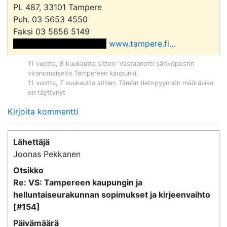
PL 487, 33101 Tampere

Puh. 03 5653 4550

 <<sähköpostiosoite>> 
www.tampere.fi
…
11 vuotta, 8 kuukautta sitten
: Vastaanotti sähköpostin
viranomaiselta
Tampereen kaupunki
.
11 vuotta, 7 kuukautta sitten
: Tämän tietopyynnön määräaika
on täyttynyt
Kirjoita kommentti
Lähettäjä
Joonas Pekkanen
Otsikko
Re: VS: Tampereen kaupungin ja
helluntaiseurakunnan sopimukset ja kirjeenvaihto
[#154]
Päivämäärä