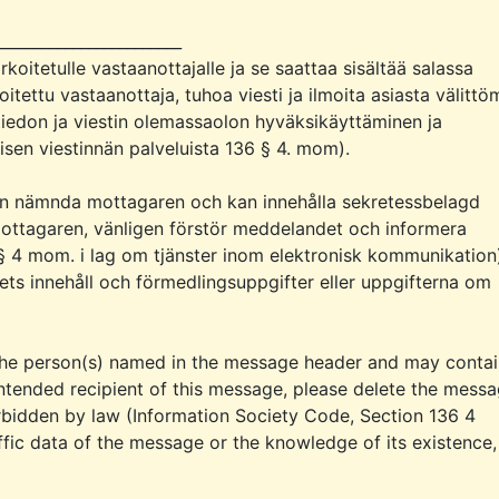
_______________________

koitetulle vastaanottajalle ja se saattaa sisältää salassa 
oitettu vastaanottaja, tuhoa viesti ja ilmoita asiasta välittöm
tystiedon ja viestin olemassaolon hyväksikäyttäminen ja 
öisen viestinnän palveluista 136 § 4. mom).

n nämnda mottagaren och kan innehålla sekretessbelagd 
mottagaren, vänligen förstör meddelandet och informera 
§ 4 mom. i lag om tjänster inom elektronisk kommunikation)
dets innehåll och förmedlingsuppgifter eller uppgifterna om 
 the person(s) named in the message header and may contai
 intended recipient of this message, please delete the messa
orbidden by law (Information Society Code, Section 136 4 
ffic data of the message or the knowledge of its existence, 