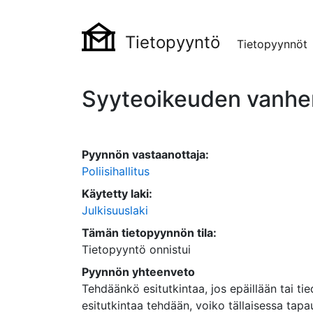
Tietopyyntö
Tietopyynnöt
Syyteoikeuden vanhen
Pyynnön vastaanottaja:
Poliisihallitus
Käytetty laki:
Julkisuuslaki
Tämän tietopyynnön tila:
Tietopyyntö onnistui
Pyynnön yhteenveto
Tehdäänkö esitutkintaa, jos epäillään tai t
esitutkintaa tehdään, voiko tällaisessa ta