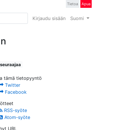
Tietoa
Apua
Kirjaudu sisään
Suomi
an
 seuraajaa
a tämä tietopyyntö
Twitter
Facebook
ötteet
RSS-syöte
Atom-syöte
hyt URL