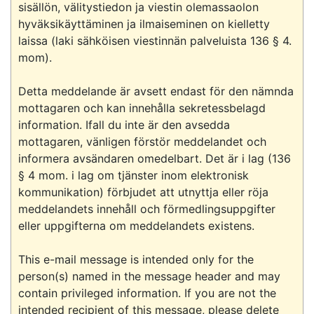
sisällön, välitystiedon ja viestin olemassaolon 
hyväksikäyttäminen ja ilmaiseminen on kielletty 
laissa (laki sähköisen viestinnän palveluista 136 § 4. 
mom).

Detta meddelande är avsett endast för den nämnda 
mottagaren och kan innehålla sekretessbelagd 
information. Ifall du inte är den avsedda 
mottagaren, vänligen förstör meddelandet och 
informera avsändaren omedelbart. Det är i lag (136 
§ 4 mom. i lag om tjänster inom elektronisk 
kommunikation) förbjudet att utnyttja eller röja 
meddelandets innehåll och förmedlingsuppgifter 
eller uppgifterna om meddelandets existens.

This e-mail message is intended only for the 
person(s) named in the message header and may 
contain privileged information. If you are not the 
intended recipient of this message, please delete 