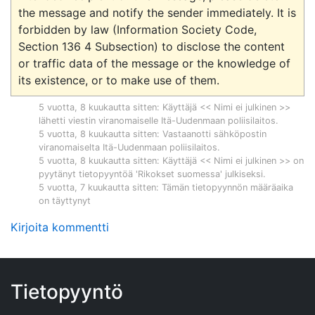
the message and notify the sender immediately. It is 
forbidden by law (Information Society Code, 
Section 136 4 Subsection) to disclose the content 
or traffic data of the message or the knowledge of 
5 vuotta, 8 kuukautta sitten
: Käyttäjä << Nimi ei julkinen >>
lähetti viestin viranomaiselle
Itä-Uudenmaan poliisilaitos
.
5 vuotta, 8 kuukautta sitten
: Vastaanotti sähköpostin
viranomaiselta
Itä-Uudenmaan poliisilaitos
.
5 vuotta, 8 kuukautta sitten
: Käyttäjä << Nimi ei julkinen >> on
pyytänyt tietopyyntöä '
Rikokset suomessa
' julkiseksi.
5 vuotta, 7 kuukautta sitten
: Tämän tietopyynnön määräaika
on täyttynyt
Kirjoita kommentti
Tietopyyntö