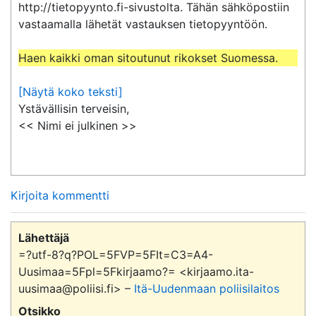
http://tietopyynto.fi-sivustolta. Tähän sähköpostiin 
vastaamalla lähetät vastauksen tietopyyntöön.

Haen kaikki oman sitoutunut rikokset Suomessa.
[Näytä koko teksti]
Ystävällisin terveisin,

<< Nimi ei julkinen >>
Kirjoita kommentti
Lähettäjä
=?utf-8?q?POL=5FVP=5FIt=C3=A4-
Uusimaa=5Fpl=5Fkirjaamo?= <kirjaamo.ita-
uusimaa@poliisi.fi> –
Itä-Uudenmaan poliisilaitos
Otsikko