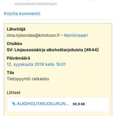
viranomaiselta
Kemiönsaari
.
Kirjoita kommentti
Lähettäjä
nina.nybondas@kimitoon.fi –
Kemiönsaari
Otsikko
SV: Linjausasiakirja alkoholitarjoiluista [#644]
Päivämäärä
12. syyskuuta 2018 kello 16.01
Tila
Tietopyyntö ratkaistu
Liitteet
ALKOHOLITARJOILUKUN…
90,9 KB