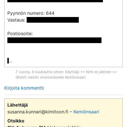
Pyynnön numero: 644

Vastaus: 
 <<sähköpostiosoite>> 
 << Nimi poistettu >> << Nimi poistettu >>

…
7 vuotta, 9 kuukautta sitten
: Käyttäjä << Nimi ei julkinen >>
lähetti viestin viranomaiselle
Kemiönsaari
.
Kirjoita kommentti
Lähettäjä
susanna.kunnari@kimitoon.fi –
Kemiönsaari
Otsikko