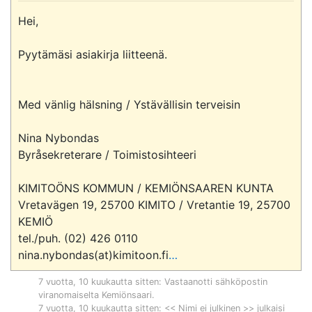
Hei,

Pyytämäsi asiakirja liitteenä.

Med vänlig hälsning / Ystävällisin terveisin

Nina Nybondas

Byråsekreterare / Toimistosihteeri

KIMITOÖNS KOMMUN / KEMIÖNSAAREN KUNTA

Vretavägen 19, 25700 KIMITO / Vretantie 19, 25700 
KEMIÖ

tel./puh. (02) 426 0110

nina.nybondas(at)kimitoon.fi
…
7 vuotta, 10 kuukautta sitten
: Vastaanotti sähköpostin
viranomaiselta
Kemiönsaari
.
7 vuotta, 10 kuukautta sitten
: << Nimi ei julkinen >> julkaisi