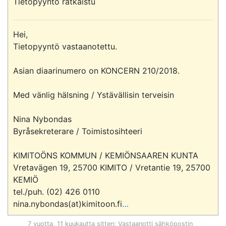
Tietopyyntö ratkaistu
Hei,

Tietopyyntö vastaanotettu.

Asian diaarinumero on KONCERN 210/2018.

Med vänlig hälsning / Ystävällisin terveisin

Nina Nybondas

Byråsekreterare / Toimistosihteeri

KIMITOÖNS KOMMUN / KEMIÖNSAAREN KUNTA

Vretavägen 19, 25700 KIMITO / Vretantie 19, 25700 
KEMIÖ

tel./puh. (02) 426 0110

nina.nybondas(at)kimitoon.fi
…
7 vuotta, 11 kuukautta sitten
: Vastaanotti sähköpostin