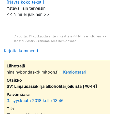
[Näytä koko teksti]
Ystävällisin terveisin,

<< Nimi ei julkinen >>
7 vuotta, 11 kuukautta sitten
: Käyttäjä << Nimi ei julkinen >>
lähetti viestin viranomaiselle
Kemiönsaari
.
Kirjoita kommentti
Lähettäjä
nina.nybondas@kimitoon.fi –
Kemiönsaari
Otsikko
SV: Linjausasiakirja alkoholitarjoiluista [#644]
Päivämäärä
3. syyskuuta 2018 kello 13.46
Tila