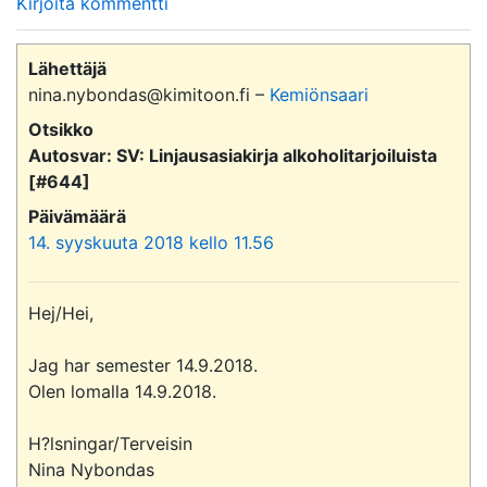
Kirjoita kommentti
Lähettäjä
nina.nybondas@kimitoon.fi –
Kemiönsaari
Otsikko
Autosvar: SV: Linjausasiakirja alkoholitarjoiluista
[#644]
Päivämäärä
14. syyskuuta 2018 kello 11.56
Hej/Hei,

Jag har semester 14.9.2018.

Olen lomalla 14.9.2018.

H?lsningar/Terveisin

Nina Nybondas
