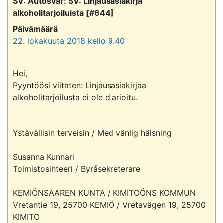
SV: Autosvar: SV: Linjausasiakirja
alkoholitarjoiluista [#644]
Päivämäärä
22. lokakuuta 2018 kello 9.40
Hei,

Pyyntöösi viitaten: Linjausasiakirjaa 
alkoholitarjoilusta ei ole diarioitu.

Ystävällisin terveisin / Med vänlig hälsning  

Susanna Kunnari

Toimistosihteeri / Byråsekreterare 

KEMIÖNSAAREN KUNTA / KIMITOÖNS KOMMUN 

Vretantie 19, 25700 KEMIÖ / Vretavägen 19, 25700 
KIMITO 
