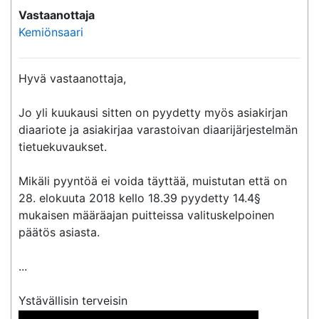
Vastaanottaja
Kemiönsaari
Hyvä vastaanottaja,

Jo yli kuukausi sitten on pyydetty myös asiakirjan 
diaariote ja asiakirjaa varastoivan diaarijärjestelmän 
tietuekuvaukset.

Mikäli pyyntöä ei voida täyttää, muistutan että on 
28. elokuuta 2018 kello 18.39 pyydetty 14.4§ 
mukaisen määräajan puitteissa valituskelpoinen 
päätös asiasta.

...

 << Nimi poistettu >> << Nimi poistettu >> 