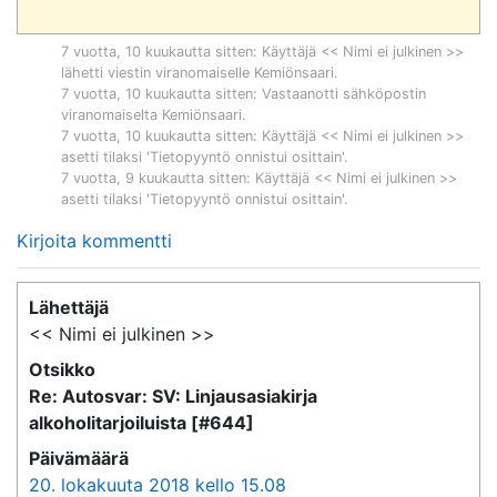
7 vuotta, 10 kuukautta sitten
: Käyttäjä << Nimi ei julkinen >>
lähetti viestin viranomaiselle
Kemiönsaari
.
7 vuotta, 10 kuukautta sitten
: Vastaanotti sähköpostin
viranomaiselta
Kemiönsaari
.
7 vuotta, 10 kuukautta sitten
: Käyttäjä << Nimi ei julkinen >>
asetti tilaksi 'Tietopyyntö onnistui osittain'.
7 vuotta, 9 kuukautta sitten
: Käyttäjä << Nimi ei julkinen >>
asetti tilaksi 'Tietopyyntö onnistui osittain'.
Kirjoita kommentti
Lähettäjä
<< Nimi ei julkinen >>
Otsikko
Re: Autosvar: SV: Linjausasiakirja
alkoholitarjoiluista [#644]
Päivämäärä
20. lokakuuta 2018 kello 15.08