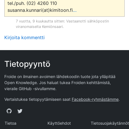
tel./puh. (02) 4260 110

susanna.kunnari(at)kimitoon.fi
…
7 vuotta, 9 kuukautta sitten
: Vastaanotti sähköpostin
viranomaiselta
Kemiönsaari
.
Kirjoita kommentti
Tietopyyntö
Froide on ilmainen avoimen lähdekoodin tuote jota ylläpitää
Open Knowledge
. Jos haluat tukea Froiden kehittämistä,
vieraile
GitHub -sivullamme
.
Vertaistukea tietopyytämiseen saat
Facebook-ryhmästämme
.
GitHub
Twitter
Tietoa
Käyttöehdot
Tietosuojakäytännöt