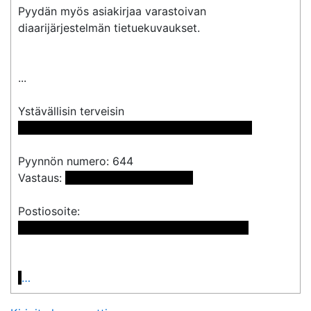
Pyydän myös asiakirjaa varastoivan 
diaarijärjestelmän tietuekuvaukset.

...

 << Nimi poistettu >> << Nimi poistettu >> 
Pyynnön numero: 644

Vastaus: 
 <<sähköpostiosoite>> 
 << Nimi poistettu >> << Nimi poistettu >>

…