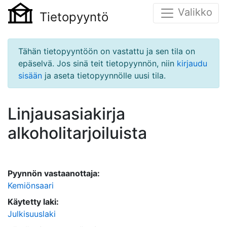
Valikko
Tietopyyntö
Tähän tietopyyntöön on vastattu ja sen tila on
epäselvä. Jos sinä teit tietopyynnön, niin
kirjaudu
sisään
ja aseta tietopyynnölle uusi tila.
Linjausasiakirja
alkoholitarjoiluista
Pyynnön vastaanottaja:
Kemiönsaari
Käytetty laki:
Julkisuuslaki