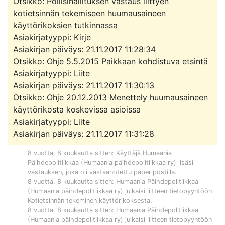
Otsikko: Poliisihallituksen vastaus liittyen 
kotietsinnän tekemiseen huumausaineen 
käyttörikoksien tutkinnassa

Asiakirjatyyppi: Kirje

Asiakirjan päiväys: 21.11.2017 11:28:34

Otsikko: Ohje 5.5.2015 Paikkaan kohdistuva etsintä

Asiakirjatyyppi: Liite

Asiakirjan päiväys: 21.11.2017 11:30:13

Otsikko: Ohje 20.12.2013 Menettely huumausaineen 
käyttörikosta koskevissa asioissa

Asiakirjatyyppi: Liite

Asiakirjan päiväys: 21.11.2017 11:31:28
8 vuotta, 8 kuukautta sitten
: Käyttäjä
Humaania
Päihdepolitiikkaa (Humaania päihdepolitiikkaa ry)
lisäsi
vastauksen, joka oli vastaanotettu paperipostilla.
8 vuotta, 8 kuukautta sitten
:
Humaania Päihdepolitiikkaa
(Humaania päihdepolitiikkaa ry)
julkaisi liitteen tietopyyntöön
Kotietsinnän tekeminen käyttörikoksesta
.
8 vuotta, 8 kuukautta sitten
:
Humaania Päihdepolitiikkaa
(Humaania päihdepolitiikkaa ry)
julkaisi liitteen tietopyyntöön