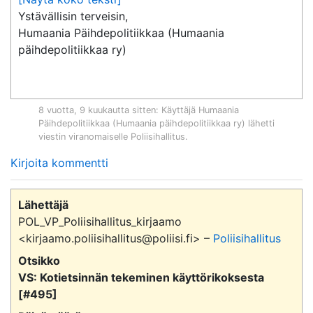
Ystävällisin terveisin,

Humaania Päihdepolitiikkaa (Humaania 
päihdepolitiikkaa ry)
8 vuotta, 9 kuukautta sitten
: Käyttäjä
Humaania
Päihdepolitiikkaa (Humaania päihdepolitiikkaa ry)
lähetti
viestin viranomaiselle
Poliisihallitus
.
Kirjoita kommentti
Lähettäjä
POL_VP_Poliisihallitus_kirjaamo
<kirjaamo.poliisihallitus@poliisi.fi> –
Poliisihallitus
Otsikko
VS: Kotietsinnän tekeminen käyttörikoksesta
[#495]