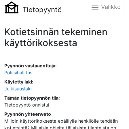
Valikko
Tietopyyntö
Kotietsinnän tekeminen
käyttörikoksesta
Pyynnön vastaanottaja:
Poliisihallitus
Käytetty laki:
Julkisuuslaki
Tämän tietopyynnön tila:
Tietopyyntö onnistui
Pyynnön yhteenveto
Milloin käyttörikoksesta epäillylle henkilölle tehdään
kotietsintä? Millaisia ohjeita tällaisista tilanteista on