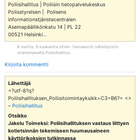
Poliisihallitus | Poliisin tietopalvelukeskus

Polisstyrelsen |  Polisens 
informationstjänstecentralen

Asemapäällikönkatu 14 | PL 22

00521 Helsinki
…
8 vuotta, 9 kuukautta sitten
: Vastaanotti sähköpostin
viranomaiselta
Poliisihallitus
.
Kirjoita kommentti
Lähettäjä
=?utf-8?q?
Poliisihallituksen_Poliisitoimintayksikk=C3=B6?= <>
–
Poliisihallitus
Otsikko
Jakelu Toimeksi: Poliisihallituksen vastaus liittyen
kotietsinnän tekemiseen huumausaineen
käyttörikoksien tutkinnassa