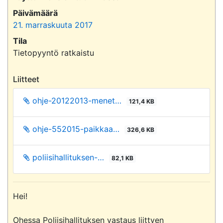
Päivämäärä
21. marraskuuta 2017
Tila
Tietopyyntö ratkaistu
Liitteet
ohje-20122013-menet…
121,4 KB
ohje-552015-paikkaa…
326,6 KB
poliisihallituksen-…
82,1 KB
Hei!

Ohessa Poliisihallituksen vastaus liittyen 