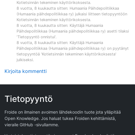
Kotietsinnän tekeminen käyttörikoksesta
.
8 vuotta, 8 kuukautta sitten
:
Humaania Päihdepolitiikkaa
(Humaania päihdepolitiikkaa ry)
julkaisi liitteen tietopyyntöön
Kotietsinnän tekeminen käyttörikoksesta
.
8 vuotta, 8 kuukautta sitten
: Käyttäjä
Humaania
Päihdepolitiikkaa (Humaania päihdepolitiikkaa ry)
asetti tilaksi
'Tietopyyntö onnistui'.
8 vuotta, 8 kuukautta sitten
: Käyttäjä
Humaania
Päihdepolitiikkaa (Humaania päihdepolitiikkaa ry)
on pyytänyt
tietopyyntöä '
Kotietsinnän tekeminen käyttörikoksesta
'
julkiseksi.
Kirjoita kommentti
Tietopyyntö
Froide on ilmainen avoimen lähdekoodin tuote jota ylläpitää
Open Knowledge
. Jos haluat tukea Froiden kehittämistä,
vieraile
GitHub -sivullamme
.