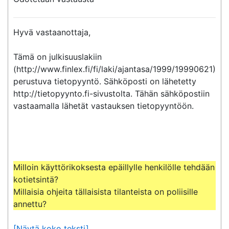
Hyvä vastaanottaja,

Tämä on julkisuuslakiin 
(http://www.finlex.fi/fi/laki/ajantasa/1999/19990621) 
perustuva tietopyyntö. Sähköposti on lähetetty 
http://tietopyynto.fi-sivustolta. Tähän sähköpostiin 
vastaamalla lähetät vastauksen tietopyyntöön.

Milloin käyttörikoksesta epäillylle henkilölle tehdään 
kotietsintä?

Millaisia ohjeita tällaisista tilanteista on poliisille 
annettu?
[Näytä koko teksti]