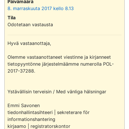
Päivämäärä
8. marraskuuta 2017 kello 8.13
Tila
Odotetaan vastausta
Hyvä vastaanottaja,

Olemme vastaanottaneet viestinne ja kirjanneet 
tietopyyntönne järjestelmäämme numerolla POL-
2017-37288. 

Ystävällisin terveisin / Med vänliga hälsningar

Emmi Savonen

tiedonhallintasihteeri | sekreterare för 
informationshantering

kirjaamo | registratorskontor
