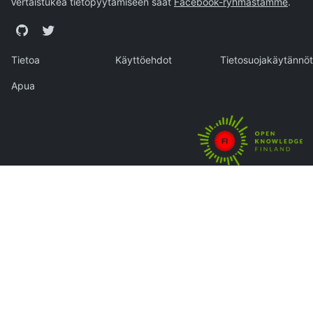
Vertaistukea tietopyytämiseen saat
Facebook-ryhmästämme
.
GitHub
Twitter
Tietoa
Käyttöehdot
Tietosuojakäytännöt
Apua