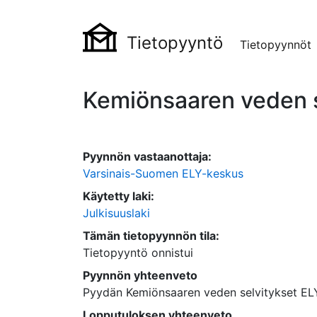
Tietopyyntö
Tietopyynnöt
Kemiönsaaren veden s
Pyynnön vastaanottaja:
Varsinais-Suomen ELY-keskus
Käytetty laki:
Julkisuuslaki
Tämän tietopyynnön tila:
Tietopyyntö onnistui
Pyynnön yhteenveto
Pyydän Kemiönsaaren veden selvitykset ELY
Lopputuloksen yhteenveto