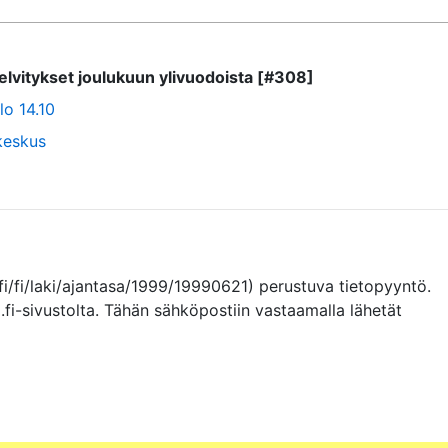
lvitykset joulukuun ylivuodoista [#308]
lo 14.10
keskus
fi/fi/laki/ajantasa/1999/19990621) perustuva tietopyyntö. 
.fi-sivustolta. Tähän sähköpostiin vastaamalla lähetät 