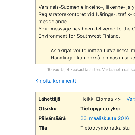
Varsinais-Suomen elinkeino-, liikenne- ja 
Registratorskontoret vid Närings-, trafik- 
meddelande.

Your message has been delivered to the C
Environment for Southwest Finland.

	Asiakirjat voi toimittaa turvallisesti myös verkossa. Tutustu sähköisiin asiointipalveluihimme.

10 vuotta, 4 kuukautta sitten
: Vastaanotti sähk
Kirjoita kommentti
Lähettäjä
Heikki Elomaa <> –
Var
Otsikko
Tietopyyntö yksi
Päivämäärä
23. maaliskuuta 2016
Tila
Tietopyyntö ratkaistu