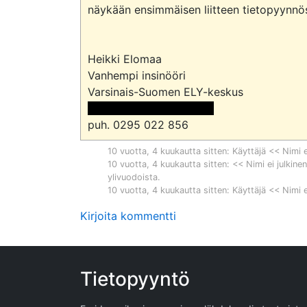
näykään ensimmäisen liitteen tietopyynnös
Heikki Elomaa

Vanhempi insinööri

 <<sähköpostiosoite>> 
puh. 0295 022 856
10 vuotta, 4 kuukautta sitten
: Käyttäjä << Nimi e
10 vuotta, 4 kuukautta sitten
: << Nimi ei julkine
ylivuodoista
.
10 vuotta, 4 kuukautta sitten
: Käyttäjä << Nimi e
Kirjoita kommentti
Tietopyyntö