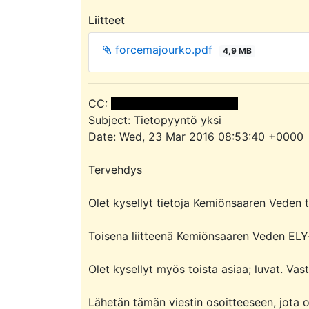
Liitteet
forcemajourko.pdf
4,9 MB
CC: 
 <<sähköpostiosoite>> 
Subject: Tietopyyntö yksi

Date: Wed, 23 Mar 2016 08:53:40 +0000

Tervehdys

Olet kysellyt tietoja Kemiönsaaren Veden toi
Toisena liitteenä Kemiönsaaren Veden ELY-
Olet kysellyt myös toista asiaa; luvat. Vas
Lähetän tämän viestin osoitteeseen, jota o