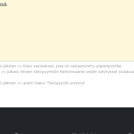
sä.

i julkinen >> lisäsi vastauksen, joka oli vastaanotettu paperipostilla.
n >> julkaisi liitteen tietopyyntöön
Kemiönsaaren veden selvitykset joulukuu
i julkinen >> asetti tilaksi 'Tietopyyntö onnistui'.