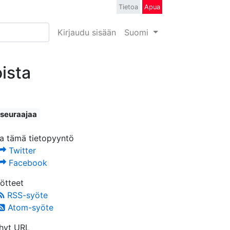
Tietoa
Apua
Kirjaudu sisään
Suomi
ista
 seuraajaa
a tämä tietopyyntö
Twitter
Facebook
ötteet
RSS-syöte
Atom-syöte
hyt URL