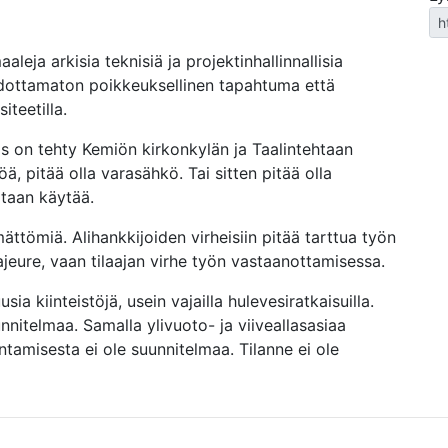
leja arkisia teknisiä ja projektinhallinnallisia
odottamaton poikkeuksellinen tapahtuma että
iteetilla.
jos on tehty Kemiön kirkonkylän ja Taalintehtaan
öä, pitää olla varasähkö. Tai sitten pitää olla
ataan käytää.
mättömiä. Alihankkijoiden virheisiin pitää tarttua työn
jeure, vaan tilaajan virhe työn vastaanottamisessa.
ia kiinteistöjä, usein vajailla hulevesiratkaisuilla.
nitelmaa. Samalla ylivuoto- ja viiveallasasiaa
entamisesta ei ole suunnitelmaa. Tilanne ei ole