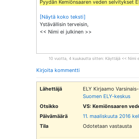
Pyydän Kemiönsaaren veden selvitykset EL
[Näytä koko teksti]
Ystävällisin terveisin,

<< Nimi ei julkinen >>
10 vuotta, 4 kuukautta sitten
: Käyttäjä << Nimi e
Kirjoita kommentti
Lähettäjä
ELY Kirjaamo Varsinais
Suomen ELY-keskus
Otsikko
VS: Kemiönsaaren veden
Päivämäärä
11. maaliskuuta 2016 kel
Tila
Odotetaan vastausta