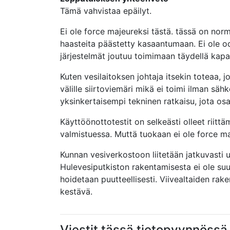
Tämä vahvistaa epäilyt.
Ei ole force majeureksi tästä. tässä on normaa
haasteita päästetty kasaantumaan. Ei ole 
järjestelmät joutuu toimimaan täydellä kapas
Kuten vesilaitoksen johtaja itsekin toteaa, 
välille siirtoviemäri mikä ei toimi ilman sähk
yksinkertaisempi tekninen ratkaisu, jota os
Käyttöönottotestit on selkeästi olleet riittä
valmistuessa. Muttä tuokaan ei ole force ma
Kunnan vesiverkostoon liitetään jatkuvasti uus
Hulevesiputkiston rakentamisesta ei ole suun
hoidetaan puutteellisesti. Viivealtaiden rak
kestävä.
Viestit tässä tietopyynnössä