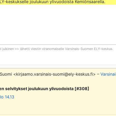
Y-keskukselle joulukuun ylivuodoista Kemiönsaarella.
i julkinen >> lähetti viestin viranomaiselle
Varsinais-Suomen ELY-keskus
.
-Suomi <kirjaamo.varsinais-suomi@ely-keskus.fi> –
Varsinai
 selvitykset joulukuun ylivuodoista [#308]
lo 14.13