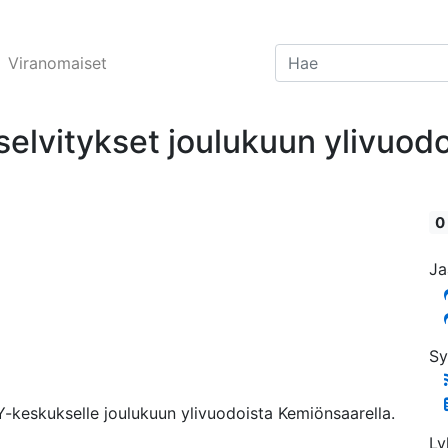
Viranomaiset
elvitykset joulukuun ylivuodo
0
Ja
Sy
-keskukselle joulukuun ylivuodoista Kemiönsaarella.
Ly