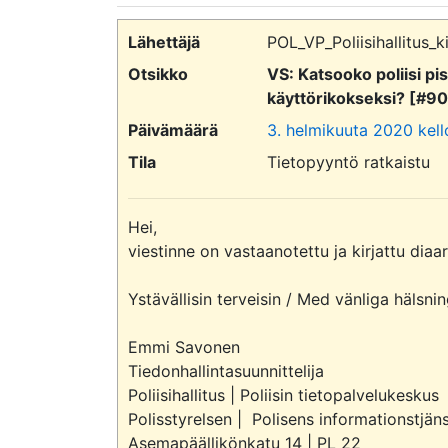
Lähettäjä
POL_VP_Poliisihallitus_k
Otsikko
VS: Katsooko poliisi p
käyttörikokseksi? [#9
Päivämäärä
3. helmikuuta 2020 kell
Tila
Tietopyyntö ratkaistu
Hei,

viestinne on vastaanotettu ja kirjattu dia
Ystävällisin terveisin / Med vänliga hälsnin
Emmi Savonen

Tiedonhallintasuunnittelija

Poliisihallitus | Poliisin tietopalvelukeskus

Polisstyrelsen |  Polisens informationstjäns
Asemapäällikönkatu 14 | PL 22
