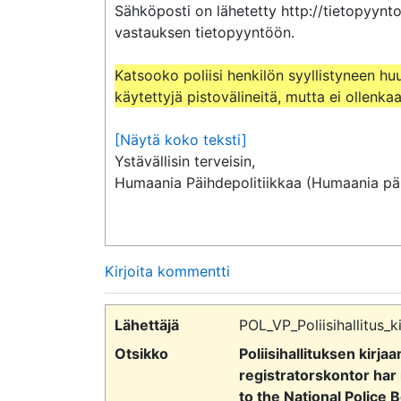
Sähköposti on lähetetty http://tietopyynto
vastauksen tietopyyntöön.

Katsooko poliisi henkilön syyllistyneen hu
käytettyjä pistovälineitä, mutta ei ollenk
[Näytä koko teksti]
Ystävällisin terveisin,

Humaania Päihdepolitiikkaa (Humaania päi
Kirjoita kommentti
Lähettäjä
POL_VP_Poliisihallitus_k
Otsikko
Poliisihallituksen kirj
registratorskontor har
to the National Police B