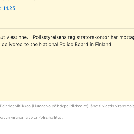
o 14.25
ut viestinne. - Polisstyrelsens registratorskontor har mottag
elivered to the National Police Board in Finland.

äihdepolitiikkaa (Humaania päihdepolitiikkaa ry)
lähetti viestin viranomais
postin viranomaiselta
Poliisihallitus
.