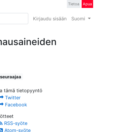
Tietoa
Apua
Kirjaudu sisään
Suomi
umausaineiden
 seuraajaa
a tämä tietopyyntö
Twitter
Facebook
ötteet
RSS-syöte
Atom-syöte