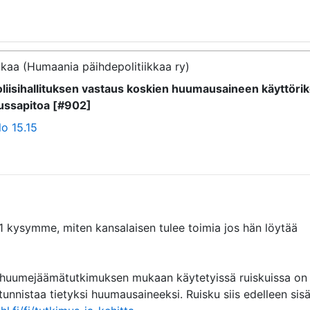
kaa (Humaania päihdepolitiikkaa ry)
oliisihallituksen vastaus koskien huumausaineen käyttöri
lussapitoa [#902]
lo 15.15
ysymme, miten kansalaisen tulee toimia jos hän löytää 
kuhuumejäämätutkimuksen mukaan käytetyissä ruiskuissa on 
nistaa tietyksi huumausaineeksi. Ruisku siis edelleen sisäl