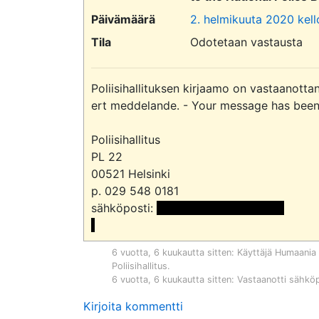
Päivämäärä
2. helmikuuta 2020 kell
Tila
Odotetaan vastausta
Poliisihallituksen kirjaamo on vastaanottan
ert meddelande. - Your message has been d
Poliisihallitus

PL 22

00521 Helsinki

p. 029 548 0181

sähköposti: 
 <<sähköpostiosoite>>

6 vuotta, 6 kuukautta sitten
: Käyttäjä
Humaania P
Poliisihallitus
.
6 vuotta, 6 kuukautta sitten
: Vastaanotti sähkö
Kirjoita kommentti