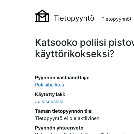
Tietopyyntö
Tietopyynnöt
Katsooko poliisi pist
käyttörikokseksi?
Pyynnön vastaanottaja:
Poliisihallitus
Käytetty laki:
Julkisuuslaki
Tämän tietopyynnön tila:
Tietopyyntö ei ole aktiivinen.
Pyynnön yhteenveto