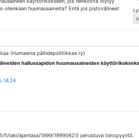
mausaineen käyttörikokseen, jos henkilöltä löytyy
 ei ollenkaan huumausaineita? Entä jos pistovälineet
Ly
kaa (Humaania päihdepolitiikkaa ry)
välineiden hallussapidon huumausaineiden käyttörikokseks
o 14.24
fi/fi/laki/ajantasa/1999/19990621) perustuva tietopyyntö. 