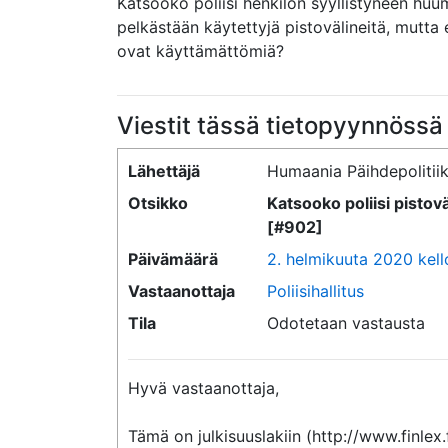
Katsooko poliisi henkilön syyllistyneen huu
pelkästään käytettyjä pistovälineitä, mutta
ovat käyttämättömiä?
Viestit tässä tietopyynnössä
Lähettäjä
Humaania Päihdepolitiik
Otsikko
Katsooko poliisi pisto
[#902]
Päivämäärä
2. helmikuuta 2020 kell
Vastaanottaja
Poliisihallitus
Tila
Odotetaan vastausta
Hyvä vastaanottaja,

Tämä on julkisuuslakiin (http://www.finlex.