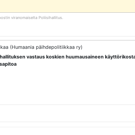
postin viranomaiselta
Poliisihallitus
.
kaa (Humaania päihdepolitiikkaa ry)
sihallituksen vastaus koskien huumausaineen käyttörikosta
sapitoa