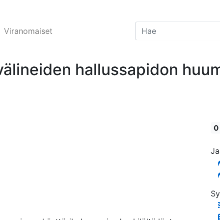
Viranomaiset
ovälineiden hallussapidon hu
0
Ja
Sy