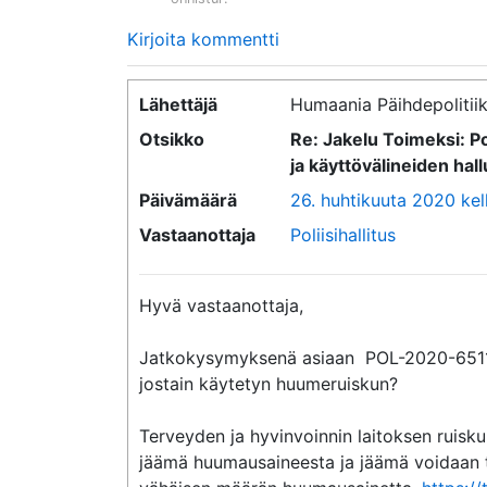
Kirjoita kommentti
Lähettäjä
Humaania Päihdepolitiik
Otsikko
Re: Jakelu Toimeksi: P
ja käyttövälineiden hal
Päivämäärä
26. huhtikuuta 2020 kel
Vastaanottaja
Poliisihallitus
Hyvä vastaanottaja,

Jatkokysymyksenä asiaan  POL-2020-6511 k
jostain käytetyn huumeruiskun?

Terveyden ja hyvinvoinnin laitoksen ruis
jäämä huumausaineesta ja jäämä voidaan tun