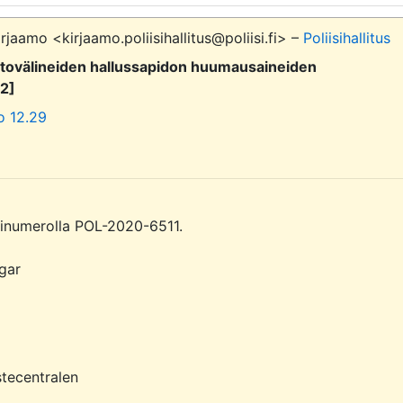
irjaamo <kirjaamo.poliisihallitus@poliisi.fi> –
Poliisihallitus
istovälineiden hallussapidon huumausaineiden
02]
o 12.29
arinumerolla POL-2020-6511.

gar

tecentralen
