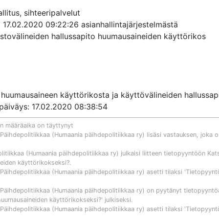
itus, sihteeripalvelut

at 17.02.2020 09:22:26 asianhallintajärjestelmästä

istovälineiden hallussapito huumausaineiden käyttörikos

 huumausaineen käyttörikosta ja käyttövälineiden hallussapito
Kirje			Asiakirjan päiväys: 17.02.2020 08:38:54
n määräaika on täyttynyt
äihdepolitiikkaa (Humaania päihdepolitiikkaa ry)
lisäsi vastauksen, joka ol
itiikkaa (Humaania päihdepolitiikkaa ry)
julkaisi liitteen tietopyyntöön
Kat
neiden käyttörikokseksi?
.
äihdepolitiikkaa (Humaania päihdepolitiikkaa ry)
asetti tilaksi 'Tietopyynt
äihdepolitiikkaa (Humaania päihdepolitiikkaa ry)
on pyytänyt tietopyyntö
 huumausaineiden käyttörikokseksi?
' julkiseksi.
äihdepolitiikkaa (Humaania päihdepolitiikkaa ry)
asetti tilaksi 'Tietopyynt