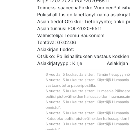
Kirje: 17.02.2020 POL-2020-6511

Toimeksi saaneenaPirkko VuorinenPoliisihall
Poliisihallitus on lähettänyt nämä asiakirj
Asian tiedot:Otsikko: Tietopyyntö; onko p
Asian tunnus: POL-2020-6511

Valmistelija: Teemu Saukoniemi

Tehtävä: 07.02.06

Asiakirjan tiedot:

Otsikko: Poliisihallituksen vastaus koskien
Asiakirjatyyppi: 
6 vuotta, 5 kuukautta sitten
: Tämän tietopyynnö
6 vuotta, 5 kuukautta sitten
: Käyttäjä
Humaania P
vastaanotettu paperipostilla.
6 vuotta, 5 kuukautta sitten
:
Humaania Päihdepol
poliisi pistovälineiden hallussapidon huumausai
6 vuotta, 5 kuukautta sitten
: Käyttäjä
Humaania P
onnistui'.
6 vuotta, 5 kuukautta sitten
: Käyttäjä
Humaania P
'
Katsooko poliisi pistovälineiden hallussapidon
6 vuotta, 3 kuukautta sitten
: Käyttäjä
Humaania P
onnistui'.