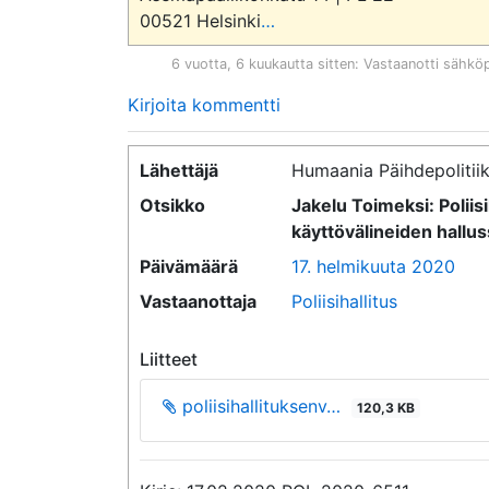
00521 Helsinki
…
6 vuotta, 6 kuukautta sitten
: Vastaanotti sähkö
Kirjoita kommentti
Lähettäjä
Humaania Päihdepolitiik
Otsikko
Jakelu Toimeksi: Polii
käyttövälineiden hallus
Päivämäärä
17. helmikuuta 2020
Vastaanottaja
Poliisihallitus
Liitteet
poliisihallituksenv…
120,3 KB