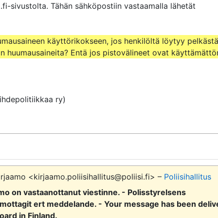
.fi-sivustolta. Tähän sähköpostiin vastaamalla lähetät 
umausaineen käyttörikokseen, jos henkilöltä löytyy pelkästä
aan huumausaineita? Entä jos pistovälineet ovat käyttämätt
hdepolitiikkaa ry)
irjaamo <kirjaamo.poliisihallitus@poliisi.fi> –
Poliisihallitus
aamo on vastaanottanut viestinne. - Polisstyrelsens
 mottagit ert meddelande. - Your message has been deli
oard in Finland.