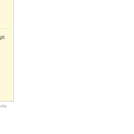
it 
elle