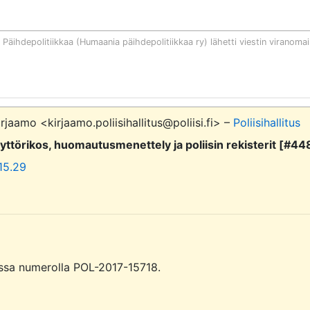
Päihdepolitiikkaa (Humaania päihdepolitiikkaa ry)
lähetti viestin viranomai
irjaamo <kirjaamo.poliisihallitus@poliisi.fi> –
Poliisihallitus
törikos, huomautusmenettely ja poliisin rekisterit [#44
 15.29
sessa numerolla POL-2017-15718.
