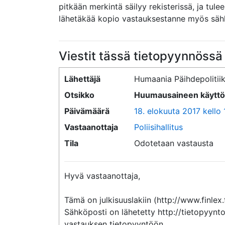
pitkään merkintä säilyy rekisterissä, ja tule
lähetäkää kopio vastauksestanne myös säh
Viestit tässä tietopyynnössä
Lähettäjä
Humaania Päihdepolitiik
Otsikko
Huumausaineen käyttöri
Päivämäärä
18. elokuuta 2017 kello 
Vastaanottaja
Poliisihallitus
Tila
Odotetaan vastausta
Hyvä vastaanottaja,

Tämä on julkisuuslakiin (http://www.finlex.
Sähköposti on lähetetty http://tietopyynto
vastauksen tietopyyntöön.
