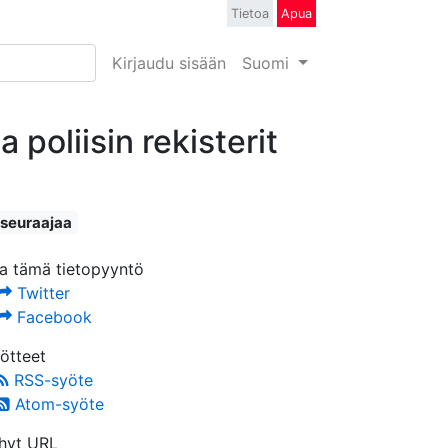
Tietoa
Apua
Kirjaudu sisään
Suomi
oliisin rekisterit
 seuraajaa
a tämä tietopyyntö
Twitter
Facebook
ötteet
RSS-syöte
Atom-syöte
hyt URL