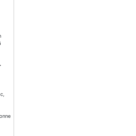
 
 


, 
onne 