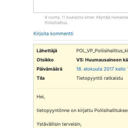
8 vuotta, 11 kuukautta sitten
: Käyttäjä
Humaania 
Poliisihallitus
.
Kirjoita kommentti
Lähettäjä
POL_VP_Poliisihallitus_k
Otsikko
VS: Huumausaineen käyt
Päivämäärä
18. elokuuta 2017 kello
Tila
Tietopyyntö ratkaistu
Hei,

tietopyyntönne on kirjattu Poliisihallituk
Ystävällisin terveisin,
