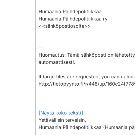
Humaania Päihdepolitiikkaa

Humaania Päihdepolitiikkaa ry

<<sähköpostiosoite>>

--

Huomautus: Tämä sähköposti on lähetetty T
automaattisesti.

If large files are requested, you can upload
http://tietopyynto.fi/r/448/up/160c24f7
[Näytä koko teksti]
Ystävällisin terveisin,

Humaania Päihdepolitiikkaa (Humaania päi