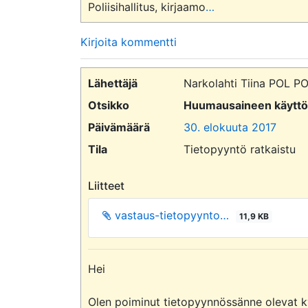
Poliisihallitus, kirjaamo
…
Kirjoita kommentti
Lähettäjä
Narkolahti Tiina POL 
Otsikko
Huumausaineen käyttöri
Päivämäärä
30. elokuuta 2017
Tila
Tietopyyntö ratkaistu
Liitteet
vastaus-tietopyynto…
11,9 KB
Hei

Olen poiminut tietopyynnössänne olevat ky