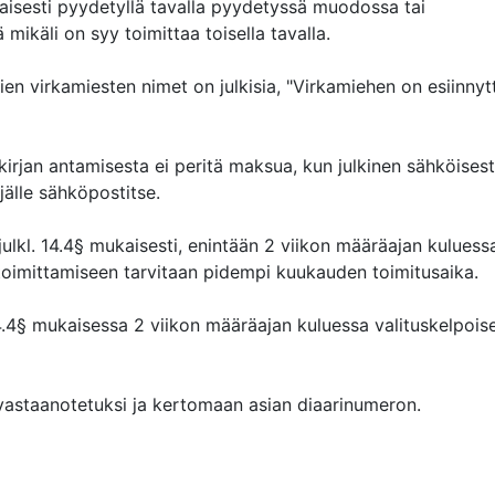
aisesti pyydetyllä tavalla pyydetyssä muodossa tai 
ikäli on syy toimittaa toisella tavalla.

ien virkamiesten nimet on julkisia, "Virkamiehen on esiinnyt
irjan antamisesta ei peritä maksua, kun julkinen sähköisesti
jälle sähköpostitse.

lkl. 14.4§ mukaisesti, enintään 2 viikon määräajan kuluessa,
 toimittamiseen tarvitaan pidempi kuukauden toimitusaika.

4.4§ mukaisessa 2 viikon määräajan kuluessa valituskelpoise
vastaanotetuksi ja kertomaan asian diaarinumeron.
