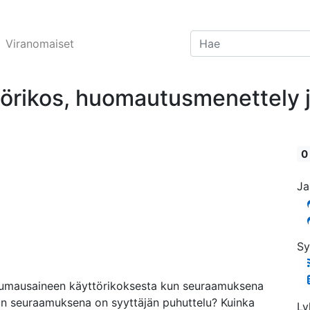
Viranomaiset
ikos, huomautusmenettely ja p
0
Ja
Sy
o huumausaineen käyttörikoksesta kun seuraamuksena
un seuraamuksena on syyttäjän puhuttelu? Kuinka
Ly