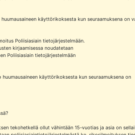
tieto huumausaineen käyttörikoksesta kun seuraamuksena on va
oitus Poliisiasiain tietojärjestelmään. 

usten kirjaamisessa noudatetaan

en Poliisiasiain tietojärjestelmään

tieto huumausaineen käyttörikoksesta kun seuraamuksena on 
sä?

n tekohetkellä ollut vähintään 15-vuotias ja asia on sellain
aan poliisiasiaintietojärjestelmästä ko. rikosilmoituksen tied