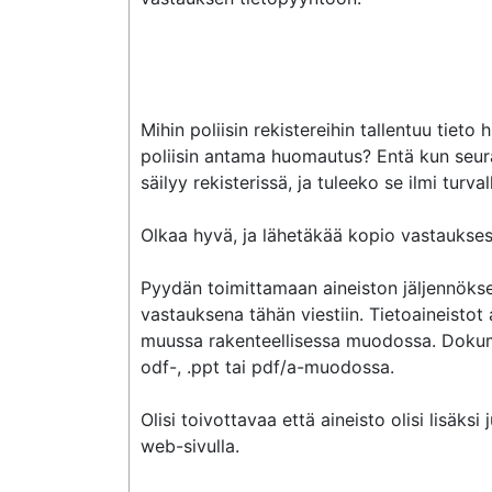
Mihin poliisin rekistereihin tallentuu tie
poliisin antama huomautus? Entä kun seur
säilyy rekisterissä, ja tuleeko se ilmi turva
Olkaa hyvä, ja lähetäkää kopio vastauks
Pyydän toimittamaan aineiston jäljennökse
vastauksena tähän viestiin. Tietoaineistot av
muussa rakenteellisessa muodossa. Dokum
odf-, .ppt tai pdf/a-muodossa.

Olisi toivottavaa että aineisto olisi lisäk
web-sivulla.
