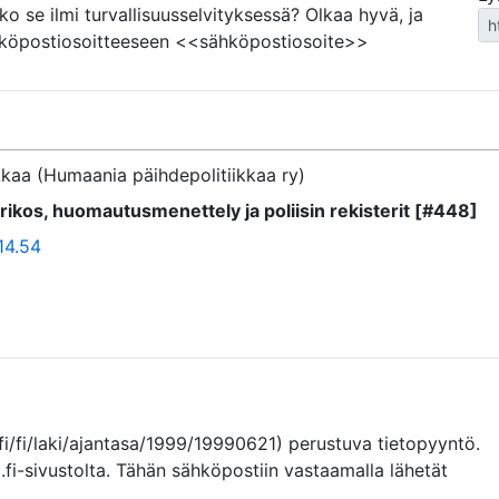
eko se ilmi turvallisuusselvityksessä? Olkaa hyvä, ja
köpostiosoitteeseen <<sähköpostiosoite>>
kaa (Humaania päihdepolitiikkaa ry)
kos, huomautusmenettely ja poliisin rekisterit [#448]
14.54
fi/fi/laki/ajantasa/1999/19990621) perustuva tietopyyntö. 
.fi-sivustolta. Tähän sähköpostiin vastaamalla lähetät 