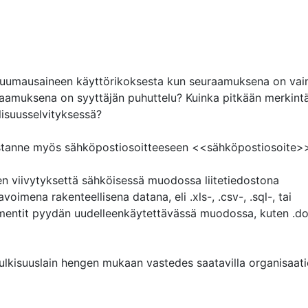
to huumausaineen käyttörikoksesta kun seuraamuksena on vain
aamuksena on syyttäjän puhuttelu? Kuinka pitkään merkintä
llisuusselvityksessä?

estanne myös sähköpostiosoitteeseen <<sähköpostiosoite>>
n viivytyksettä sähköisessä muodossa liitetiedostona 
oimena rakenteellisena datana, eli .xls-, .csv-, .sql-, tai 
entit pyydän uudelleenkäytettävässä muodossa, kuten .doc
si julkisuuslain hengen mukaan vastedes saatavilla organisaati