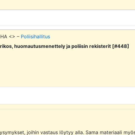
POHA <> –
Poliisihallitus
kos, huomautusmenettely ja poliisin rekisterit [#448]
symykset, joihin vastaus löytyy alla. Sama materiaali myös