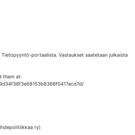
ietopyyntö-portaalista. Vastaukset saatetaan julkaista 
 them at:

789d34f38f3e68153b8368f0417acd7d/

hdepolitiikkaa ry)