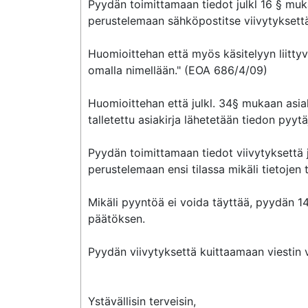
Pyydän toimittamaan tiedot julkl 16 § muk
perustelemaan sähköpostitse viivytyksettä m
Huomioittehan että myös käsitelyyn liittyv
omalla nimellään." (EOA 686/4/09)

Huomioittehan että julkl. 34§ mukaan asiak
talletettu asiakirja lähetetään tiedon pyytä
Pyydän toimittamaan tiedot viivytyksettä ju
perustelemaan ensi tilassa mikäli tietojen
Mikäli pyyntöä ei voida täyttää, pyydän 1
päätöksen.

Pyydän viivytyksettä kuittaamaan viestin 
Ystävällisin terveisin,
