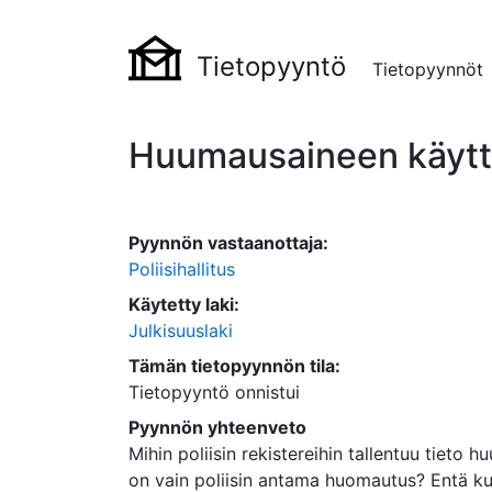
Tietopyyntö
Tietopyynnöt
Huumausaineen käyttör
Pyynnön vastaanottaja:
Poliisihallitus
Käytetty laki:
Julkisuuslaki
Tämän tietopyynnön tila:
Tietopyyntö onnistui
Pyynnön yhteenveto
Mihin poliisin rekistereihin tallentuu tiet
on vain poliisin antama huomautus? Entä k