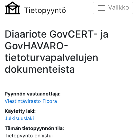
Valikko
Tietopyyntö
Diaariote GovCERT- ja
GovHAVARO-
tietoturvapalvelujen
dokumenteista
Pyynnön vastaanottaja:
Viestintävirasto Ficora
Käytetty laki:
Julkisuuslaki
Tämän tietopyynnön tila:
Tietopyyntö onnistui