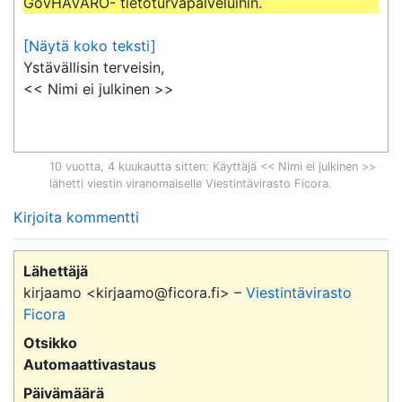
GovHAVARO- tietoturvapalveluihin.
[Näytä koko teksti]
Ystävällisin terveisin,

<< Nimi ei julkinen >>
10 vuotta, 4 kuukautta sitten
: Käyttäjä << Nimi ei julkinen >>
lähetti viestin viranomaiselle
Viestintävirasto Ficora
.
Kirjoita kommentti
Lähettäjä
kirjaamo <kirjaamo@ficora.fi> –
Viestintävirasto
Ficora
Otsikko
Automaattivastaus
Päivämäärä