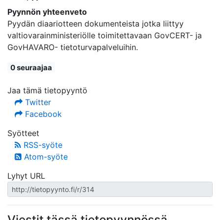
Pyynnön yhteenveto
Pyydän diaariotteen dokumenteista jotka liittyy
valtiovarainministeriölle toimitettavaan GovCERT- ja
GovHAVARO- tietoturvapalveluihin.
0 seuraajaa
Jaa tämä tietopyyntö
Twitter
Facebook
Syötteet
RSS-syöte
Atom-syöte
Lyhyt URL
Viestit tässä tietopyynnössä