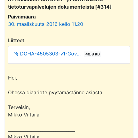
tietoturvapalvelujen dokumenteista [#314]
Päivämäärä
30. maaliskuuta 2016 kello 11.20
Liitteet
DOHA-4505303-v1-Gov…
40,8 KB
Hei,

Ohessa diaariote pyytämästänne asiasta.

Terveisin,

Mikko Viitaila

_______________________________

Mikko Viitaila
