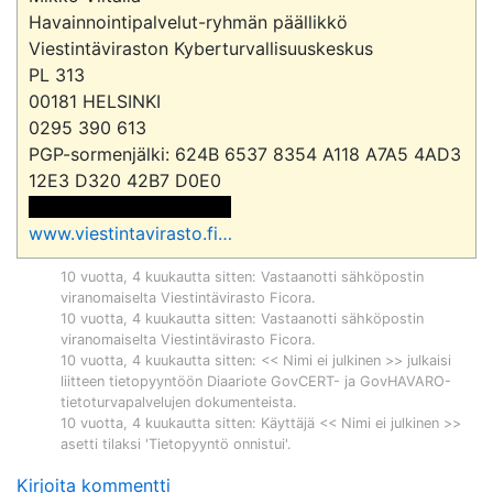
Havainnointipalvelut-ryhmän päällikkö

Viestintäviraston Kyberturvallisuuskeskus

PL 313

00181 HELSINKI

0295 390 613

PGP-sormenjälki: 624B 6537 8354 A118 A7A5 4AD3 
 <<sähköpostiosoite>> 
www.viestintavirasto.fi
…
10 vuotta, 4 kuukautta sitten
: Vastaanotti sähköpostin
viranomaiselta
Viestintävirasto Ficora
.
10 vuotta, 4 kuukautta sitten
: Vastaanotti sähköpostin
viranomaiselta
Viestintävirasto Ficora
.
10 vuotta, 4 kuukautta sitten
: << Nimi ei julkinen >> julkaisi
liitteen tietopyyntöön
Diaariote GovCERT- ja GovHAVARO-
tietoturvapalvelujen dokumenteista
.
10 vuotta, 4 kuukautta sitten
: Käyttäjä << Nimi ei julkinen >>
asetti tilaksi 'Tietopyyntö onnistui'.
Kirjoita kommentti