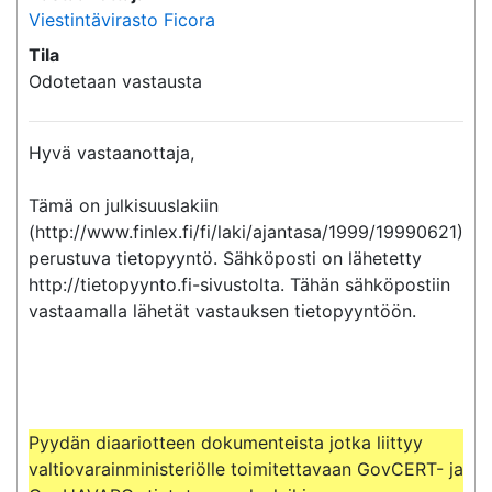
Viestintävirasto Ficora
Tila
Odotetaan vastausta
Hyvä vastaanottaja,

Tämä on julkisuuslakiin 
(http://www.finlex.fi/fi/laki/ajantasa/1999/19990621) 
perustuva tietopyyntö. Sähköposti on lähetetty 
http://tietopyynto.fi-sivustolta. Tähän sähköpostiin 
vastaamalla lähetät vastauksen tietopyyntöön.

Pyydän diaariotteen dokumenteista jotka liittyy 
valtiovarainministeriölle toimitettavaan GovCERT- ja 