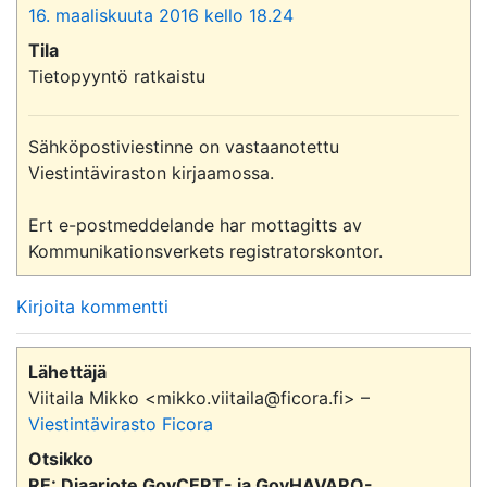
16. maaliskuuta 2016 kello 18.24
Tila
Tietopyyntö ratkaistu
Sähköpostiviestinne on vastaanotettu 
Viestintäviraston kirjaamossa.

Ert e-postmeddelande har mottagitts av 
Kirjoita kommentti
Lähettäjä
Viitaila Mikko <mikko.viitaila@ficora.fi> –
Viestintävirasto Ficora
Otsikko
RE: Diaariote GovCERT- ja GovHAVARO-