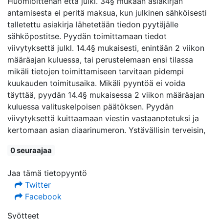
Huomioittehan että julkl. 34§ mukaan asiakirjan
antamisesta ei peritä maksua, kun julkinen sähköisesti
talletettu asiakirja lähetetään tiedon pyytäjälle
sähköpostitse. Pyydän toimittamaan tiedot
viivytyksettä julkl. 14.4§ mukaisesti, enintään 2 viikon
määräajan kuluessa, tai perustelemaan ensi tilassa
mikäli tietojen toimittamiseen tarvitaan pidempi
kuukauden toimitusaika. Mikäli pyyntöä ei voida
täyttää, pyydän 14.4§ mukaisessa 2 viikon määräajan
kuluessa valituskelpoisen päätöksen. Pyydän
viivytyksettä kuittaamaan viestin vastaanotetuksi ja
kertomaan asian diaarinumeron. Ystävällisin terveisin,
0 seuraajaa
Jaa tämä tietopyyntö
Twitter
Facebook
Syötteet