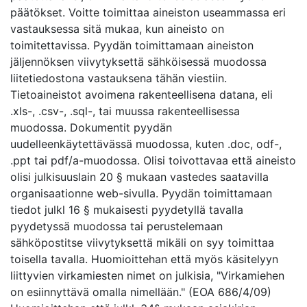
päätökset. Voitte toimittaa aineiston useammassa eri
vastauksessa sitä mukaa, kun aineisto on
toimitettavissa. Pyydän toimittamaan aineiston
jäljennöksen viivytyksettä sähköisessä muodossa
liitetiedostona vastauksena tähän viestiin.
Tietoaineistot avoimena rakenteellisena datana, eli
.xls-, .csv-, .sql-, tai muussa rakenteellisessa
muodossa. Dokumentit pyydän
uudelleenkäytettävässä muodossa, kuten .doc, odf-,
.ppt tai pdf/a-muodossa. Olisi toivottavaa että aineisto
olisi julkisuuslain 20 § mukaan vastedes saatavilla
organisaationne web-sivulla. Pyydän toimittamaan
tiedot julkl 16 § mukaisesti pyydetyllä tavalla
pyydetyssä muodossa tai perustelemaan
sähköpostitse viivytyksettä mikäli on syy toimittaa
toisella tavalla. Huomioittehan että myös käsitelyyn
liittyvien virkamiesten nimet on julkisia, "Virkamiehen
on esiinnyttävä omalla nimellään." (EOA 686/4/09)