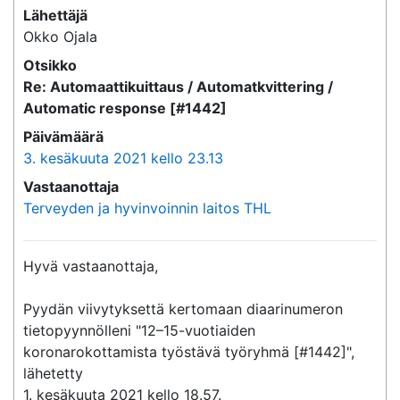
Lähettäjä
Okko Ojala
Otsikko
Re: Automaattikuittaus / Automatkvittering /
Automatic response [#1442]
Päivämäärä
3. kesäkuuta 2021 kello 23.13
Vastaanottaja
Terveyden ja hyvinvoinnin laitos THL
Hyvä vastaanottaja,

Pyydän viivytyksettä kertomaan diaarinumeron 
tietopyynnölleni "12–15-vuotiaiden 
koronarokottamista työstävä työryhmä [#1442]", 
lähetetty

1. kesäkuuta 2021 kello 18.57.
