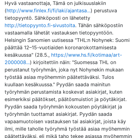
Hyvä vastaanottaja, Tämä on julkisuuslakiin
(
http://www.finlex.fi/fi/laki/ajantasa...
) perustuva
tietopyyntö. Sähköposti on lähetetty
http://tietopyynto.fi-sivustolta
. Tähän sähköpostiin
vastaamalla lähetät vastauksen tietopyyntöön.
Helsingin Sanomien uutisessa "THL:n Nohynek: Suomi
päättää 12–15-vuotiaiden korona­rokottamisesta
kesäkuussa" (28.5.,
https://www.hs.fi/kotimaa/art-
2000008...
) kirjoitettiin näin: "Suomessa THL on
perustanut työryhmän, joka nyt Nohynekin mukaan
työstää asiaa myöhemmin päätettäväksi. Tulos
kuullaan kesäkuussa." Pyydän saada mainitun
työryhmän perustamista koskevat asiakirjat, kuten
esimerkiksi päätökset, päätösmuistiot ja pöytäkirjat.
Pyydän saada työryhmän kokousten pöytäkirjat ja
työryhmän tuottamat asiakirjat. Pyydän saada
vapaamuotoisen vastauksen tai asiakirjat, joista käy
ilmi, mille taholle työryhmä työstää asiaa myöhemmin
päätettäväksi, eli mikä taho tekee asiassa myöhemmin