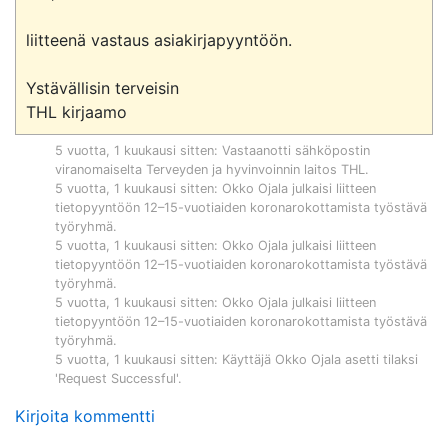
liitteenä vastaus asiakirjapyyntöön.

Ystävällisin terveisin

5 vuotta, 1 kuukausi sitten
: Vastaanotti sähköpostin
viranomaiselta
Terveyden ja hyvinvoinnin laitos THL
.
5 vuotta, 1 kuukausi sitten
:
Okko Ojala
julkaisi liitteen
tietopyyntöön
12–15-vuotiaiden koronarokottamista työstävä
työryhmä
.
5 vuotta, 1 kuukausi sitten
:
Okko Ojala
julkaisi liitteen
tietopyyntöön
12–15-vuotiaiden koronarokottamista työstävä
työryhmä
.
5 vuotta, 1 kuukausi sitten
:
Okko Ojala
julkaisi liitteen
tietopyyntöön
12–15-vuotiaiden koronarokottamista työstävä
työryhmä
.
5 vuotta, 1 kuukausi sitten
: Käyttäjä
Okko Ojala
asetti tilaksi
'Request Successful'.
Kirjoita kommentti