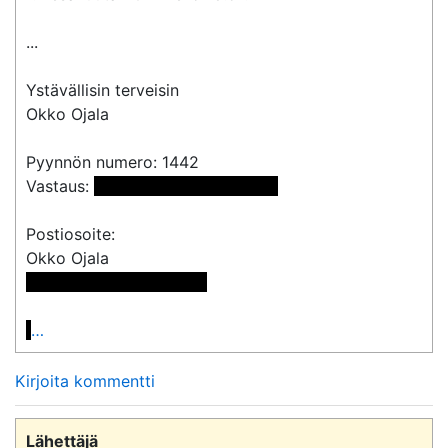
...

Ystävällisin terveisin

Okko Ojala

Pyynnön numero: 1442

Vastaus: 
 <<sähköpostiosoite>> 
Postiosoite:

 << Osoite poistettu >>

…
Kirjoita kommentti
Lähettäjä