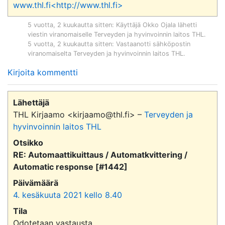
www.thl.fi<http://www.thl.fi>
5 vuotta, 2 kuukautta sitten
: Käyttäjä
Okko Ojala
lähetti
viestin viranomaiselle
Terveyden ja hyvinvoinnin laitos THL
.
5 vuotta, 2 kuukautta sitten
: Vastaanotti sähköpostin
viranomaiselta
Terveyden ja hyvinvoinnin laitos THL
.
Kirjoita kommentti
Lähettäjä
THL Kirjaamo <kirjaamo@thl.fi> –
Terveyden ja
hyvinvoinnin laitos THL
Otsikko
RE: Automaattikuittaus / Automatkvittering /
Automatic response [#1442]
Päivämäärä
4. kesäkuuta 2021 kello 8.40
Tila
Odotetaan vastausta