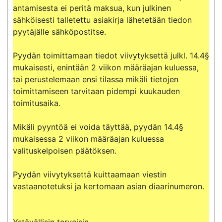
antamisesta ei peritä maksua, kun julkinen 
sähköisesti talletettu asiakirja lähetetään tiedon 
pyytäjälle sähköpostitse.

Pyydän toimittamaan tiedot viivytyksettä julkl. 14.4§ 
mukaisesti, enintään 2 viikon määräajan kuluessa, 
tai perustelemaan ensi tilassa mikäli tietojen 
toimittamiseen tarvitaan pidempi kuukauden 
toimitusaika.

Mikäli pyyntöä ei voida täyttää, pyydän 14.4§ 
mukaisessa 2 viikon määräajan kuluessa 
valituskelpoisen päätöksen.

Pyydän viivytyksettä kuittaamaan viestin 
vastaanotetuksi ja kertomaan asian diaarinumeron.

Ystävällisin terveisin,