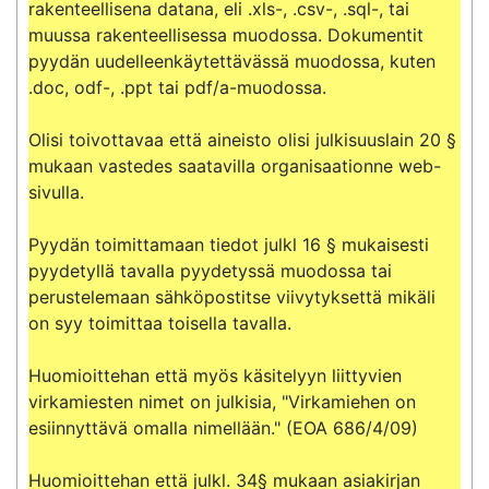
rakenteellisena datana, eli .xls-, .csv-, .sql-, tai 
muussa rakenteellisessa muodossa. Dokumentit 
pyydän uudelleenkäytettävässä muodossa, kuten 
.doc, odf-, .ppt tai pdf/a-muodossa.

Olisi toivottavaa että aineisto olisi julkisuuslain 20 § 
mukaan vastedes saatavilla organisaationne web-
sivulla.

Pyydän toimittamaan tiedot julkl 16 § mukaisesti 
pyydetyllä tavalla pyydetyssä muodossa tai 
perustelemaan sähköpostitse viivytyksettä mikäli 
on syy toimittaa toisella tavalla.

Huomioittehan että myös käsitelyyn liittyvien 
virkamiesten nimet on julkisia, "Virkamiehen on 
esiinnyttävä omalla nimellään." (EOA 686/4/09)

Huomioittehan että julkl. 34§ mukaan asiakirjan 