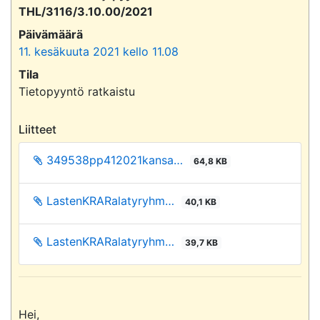
THL/3116/3.10.00/2021
Päivämäärä
11. kesäkuuta 2021 kello 11.08
Tila
Tietopyyntö ratkaistu
Liitteet
349538pp412021kansa…
64,8 KB
LastenKRARalatyryhm…
40,1 KB
LastenKRARalatyryhm…
39,7 KB
Hei,
