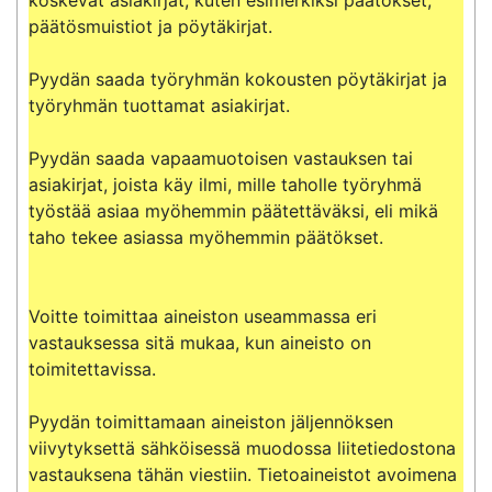
päätösmuistiot ja pöytäkirjat.

Pyydän saada työryhmän kokousten pöytäkirjat ja 
työryhmän tuottamat asiakirjat.

Pyydän saada vapaamuotoisen vastauksen tai 
asiakirjat, joista käy ilmi, mille taholle työryhmä 
työstää asiaa myöhemmin päätettäväksi, eli mikä 
taho tekee asiassa myöhemmin päätökset.

Voitte toimittaa aineiston useammassa eri 
vastauksessa sitä mukaa, kun aineisto on 
toimitettavissa.

Pyydän toimittamaan aineiston jäljennöksen 
viivytyksettä sähköisessä muodossa liitetiedostona 
vastauksena tähän viestiin. Tietoaineistot avoimena 