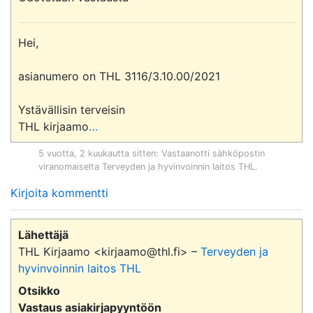
Hei,

asianumero on THL 3116/3.10.00/2021

Ystävällisin terveisin

THL kirjaamo
…
5 vuotta, 2 kuukautta sitten
: Vastaanotti sähköpostin
viranomaiselta
Terveyden ja hyvinvoinnin laitos THL
.
Kirjoita kommentti
Lähettäjä
THL Kirjaamo <kirjaamo@thl.fi> –
Terveyden ja
hyvinvoinnin laitos THL
Otsikko
Vastaus asiakirjapyyntöön