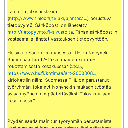
Tämä on julkisuuslakiin 
(
http://www.finlex.fi/fi/laki/ajantasa...
) perustuva 
tietopyyntö. Sähköposti on lähetetty 
http://tietopyynto.fi-sivustolta
. Tähän sähköpostiin 
vastaamalla lähetät vastauksen tietopyyntöön.

Helsingin Sanomien uutisessa "THL:n Nohynek: 
Suomi päättää 12–15-vuotiaiden korona­
rokottamisesta kesäkuussa" (28.5., 
https://www.hs.fi/kotimaa/art-2000008...
) 
kirjoitettiin näin: "Suomessa THL on perustanut 
työryhmän, joka nyt Nohynekin mukaan työstää 
asiaa myöhemmin päätettäväksi. Tulos kuullaan 
kesäkuussa."

Pyydän saada mainitun työryhmän perustamista 
koskevat asiakirjat, kuten esimerkiksi päätökset, 