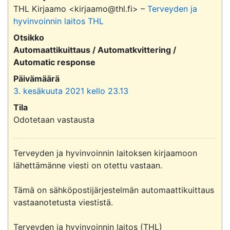
THL Kirjaamo <kirjaamo@thl.fi> –
Terveyden ja
hyvinvoinnin laitos THL
Otsikko
Automaattikuittaus / Automatkvittering /
Automatic response
Päivämäärä
3. kesäkuuta 2021 kello 23.13
Tila
Odotetaan vastausta
Terveyden ja hyvinvoinnin laitoksen kirjaamoon 
lähettämänne viesti on otettu vastaan.

Tämä on sähköpostijärjestelmän automaattikuittaus 
vastaanotetusta viestistä.

Terveyden ja hyvinvoinnin laitos (THL)
