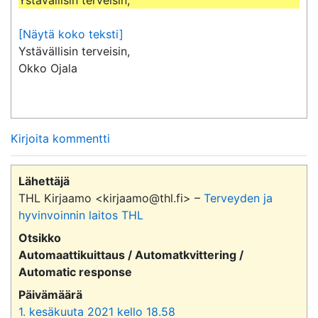
[Näytä koko teksti]
Ystävällisin terveisin,

Okko Ojala
Kirjoita kommentti
Lähettäjä
THL Kirjaamo <kirjaamo@thl.fi> –
Terveyden ja
hyvinvoinnin laitos THL
Otsikko
Automaattikuittaus / Automatkvittering /
Automatic response
Päivämäärä
1. kesäkuuta 2021 kello 18.58