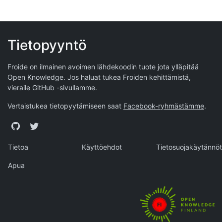
Tietopyyntö
Froide on ilmainen avoimen lähdekoodin tuote jota ylläpitää
Open Knowledge
. Jos haluat tukea Froiden kehittämistä,
vieraile
GitHub -sivullamme
.
Vertaistukea tietopyytämiseen saat
Facebook-ryhmästämme
.
GitHub
Twitter
Tietoa
Käyttöehdot
Tietosuojakäytännöt
Apua