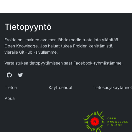
Tietopyyntö
Froide on ilmainen avoimen lähdekoodin tuote jota ylläpitää
Open Knowledge
. Jos haluat tukea Froiden kehittämistä,
vieraile
GitHub -sivullamme
.
Vertaistukea tietopyytämiseen saat
Facebook-ryhmästämme
.
GitHub
Twitter
Tietoa
Käyttöehdot
Tietosuojakäytännöt
Apua